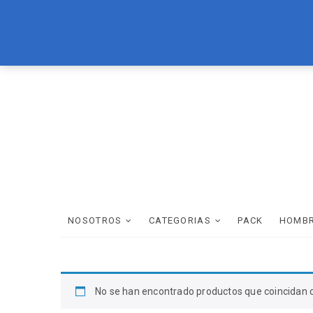
Skip
LOREAL
BRASIL CACAU
TEC ITALY
WELLA
SCHWAR
to
content
NOSOTROS
CATEGORIAS
PACK
HOMB
No se han encontrado productos que coincidan c