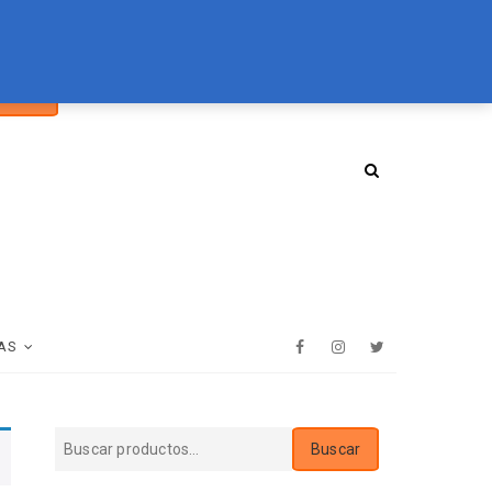
car
094 072 970
tienda@essenz.com.uy
Buscar
:
AS
Facebook
Instagram
Twitter
Buscar
Buscar
por: