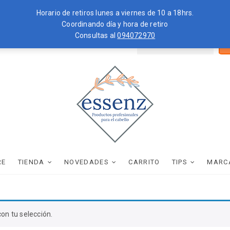
Horario de retiros lunes a viernes de 10 a 18hrs.
Coordinando día y hora de retiro
Consultas al
094072970
Bus
ZKOPF
MOROCCANOIL
por
essenz
PRODUCTOS PROFESIONALES PARA EL CABELLO
RE
TIENDA
NOVEDADES
CARRITO
TIPS
MARC
on tu selección.