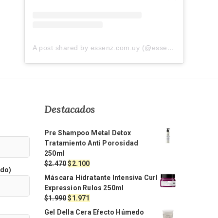
A post shared by essenz.com.uy (@essenz.com.uy)
Destacados
Pre Shampoo Metal Detox
Tratamiento Anti Porosidad
250ml
El
El
$
2.470
$
2.100
ido)
precio
precio
Máscara Hidratante Intensiva Curl
original
actual
Expression Rulos 250ml
era:
es:
El
El
$
1.990
$
1.971
$2.470.
$2.100.
precio
precio
Gel Della Cera Efecto Húmedo
original
actual