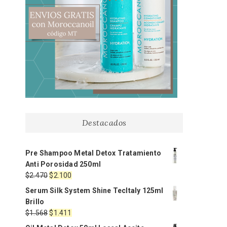
Destacados
Pre Shampoo Metal Detox Tratamiento
Anti Porosidad 250ml
El
El
$
2.470
$
2.100
precio
precio
Serum Silk System Shine TecItaly 125ml
original
actual
Brillo
era:
es:
El
El
$
1.568
$
1.411
$2.470.
$2.100.
precio
precio