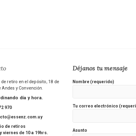
cto
Déjanos tu mensaje
de retiro en el depósito, 18 de
Nombre (requerido)
re Andes y Convención.
inando día y hora.
Tu correo electrónico (requer
72 970
acto@essenz.com.uy
o de retiros
Asunto
viernes de 10 a 19hrs.