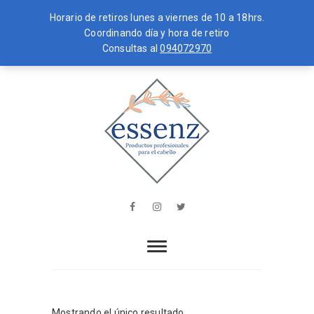
Horario de retiros lunes a viernes de 10 a 18hrs.
Coordinando día y hora de retiro
Consultas al
094072970
Skip
MENU
to
content
essenz
PRODUCTOS PROFESIONALES PARA
EL CABELLO
Facebook
Instagram
Twitter
Mostrando el único resultado