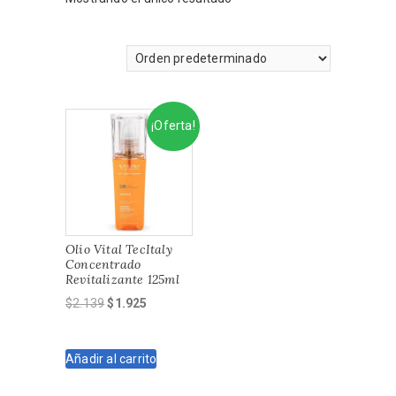
¡Oferta!
Olio Vital TecItaly
Concentrado
Revitalizante 125ml
El
El
$
2.139
$
1.925
precio
precio
original
actual
Añadir al carrito
era:
es:
$2.139.
$1.925.