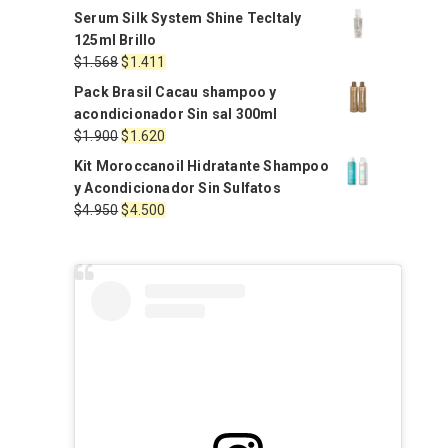
Serum Silk System Shine TecItaly
125ml Brillo
El
El
$
1.568
$
1.411
precio
precio
Pack Brasil Cacau shampoo y
original
actual
acondicionador Sin sal 300ml
era:
es:
El
El
$
1.900
$
1.620
$1.568.
$1.411.
precio
precio
Kit Moroccanoil Hidratante Shampoo
original
actual
y Acondicionador Sin Sulfatos
era:
es:
El
El
$
4.950
$
4.500
$1.900.
$1.620.
precio
precio
original
actual
era:
es:
$4.950.
$4.500.