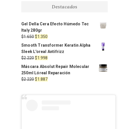
Destacados
Gel Della Cera Efecto Húmedo Tec
Italy 280gr
El
El
$
1.650
$
1.350
precio
precio
Smooth Transformer Keratin Alpha
original
actual
Sleek L'oreal Antifrizz
era:
es:
El
El
$
2.220
$
1.998
$1.650.
$1.350.
precio
precio
Máscara Absolut Repair Molecular
original
actual
250ml Lóreal Reparación
era:
es:
El
El
$
2.220
$
1.887
$2.220.
$1.998.
precio
precio
original
actual
era:
es:
$2.220.
$1.887.