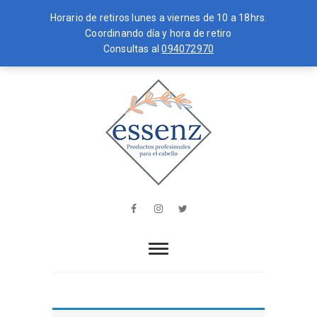
Horario de retiros lunes a viernes de 10 a 18hrs.
Coordinando día y hora de retiro
Consultas al
094072970
Skip
MENU
to
content
essenz
PRODUCTOS PROFESIONALES PARA
EL CABELLO
Facebook
Instagram
Twitter