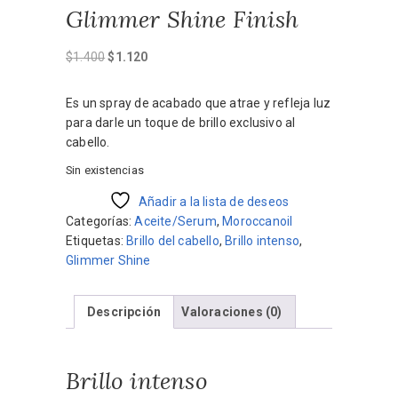
Glimmer Shine Finish
El
El
$
1.400
$
1.120
precio
precio
original
actual
Es un spray de acabado que atrae y refleja luz
era:
es:
para darle un toque de brillo exclusivo al
$1.400.
$1.120.
cabello.
Sin existencias
Añadir a la lista de deseos
Categorías:
Aceite/Serum
,
Moroccanoil
Etiquetas:
Brillo del cabello
,
Brillo intenso
,
Glimmer Shine
Descripción
Valoraciones (0)
Brillo intenso