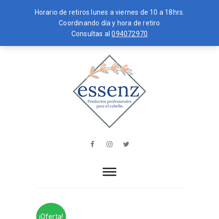
Horario de retiros lunes a viernes de 10 a 18hrs.
Coordinando día y hora de retiro
Consultas al
094072970
Skip
MENU
to
content
essenz
PRODUCTOS PROFESIONALES PARA
EL CABELLO
Facebook
Instagram
Twitter
¡Oferta!