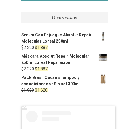
Destacados
Serum Con Enjuague Absolut Repair
Molecular Loreal 250ml
El
El
$
2.220
$
1.887
precio
precio
Máscara Absolut Repair Molecular
original
actual
250ml Lóreal Reparación
era:
es:
El
El
$
2.220
$
1.887
$2.220.
$1.887.
precio
precio
Pack Brasil Cacau shampoo y
original
actual
acondicionador Sin sal 300ml
era:
es:
El
El
$
1.900
$
1.620
$2.220.
$1.887.
precio
precio
original
actual
era:
es:
$1.900.
$1.620.