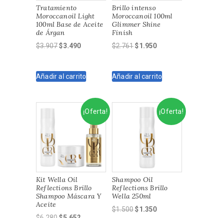
Tratamiento
Brillo intenso
Moroccanoil Light
Moroccanoil 100ml
100ml Base de Aceite
Glimmer Shine
de Árgan
Finish
El
El
El
El
$
3.907
$
3.490
$
2.761
$
1.950
precio
precio
precio
precio
original
actual
original
actual
Añadir al carrito
Añadir al carrito
era:
es:
era:
es:
$3.907.
$3.490.
$2.761.
$1.950.
¡Oferta!
¡Oferta!
Kit Wella Oil
Shampoo Oil
Reflections Brillo
Reflections Brillo
Shampoo Máscara Y
Wella 250ml
Aceite
El
El
$
1.500
$
1.350
El
El
$
6.280
$
5.652