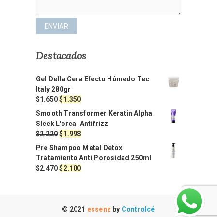
Destacados
Gel Della Cera Efecto Húmedo Tec
Italy 280gr
El
El
$
1.650
$
1.350
precio
precio
Smooth Transformer Keratin Alpha
original
actual
Sleek L'oreal Antifrizz
era:
es:
El
El
$
2.220
$
1.998
$1.650.
$1.350.
precio
precio
Pre Shampoo Metal Detox
original
actual
Tratamiento Anti Porosidad 250ml
era:
es:
El
El
$
2.470
$
2.100
$2.220.
$1.998.
precio
precio
original
actual
era:
es:
$2.470.
$2.100.
© 2021
essenz
by
Controlcé