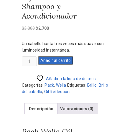
Shampoo y
Acondicionador
El
El
$
3.000
$
2.700
precio
precio
original
actual
Un cabello hasta tres veces más suave con
era:
es:
luminosidad instantánea.
$3.000.
$2.700.
Pack
Añadir al carrito
Wella
Oil
Reflections
Añadir a la lista de deseos
Brillo
Categorías:
Pack
,
Wella
Etiquetas:
Brillo
,
Brillo
Shampoo
del cabello
,
Oil Reflections
y
Acondicionador
Descripción
Valoraciones (0)
cantidad
Pack Wella Oil