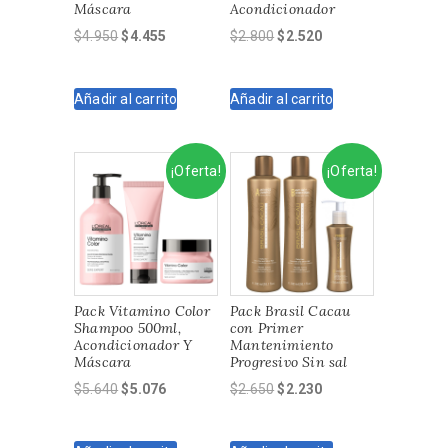
Máscara
Acondicionador
El
El
El
El
$
4.950
$
4.455
$
2.800
$
2.520
precio
precio
precio
precio
original
actual
original
actual
Añadir al carrito
Añadir al carrito
era:
es:
era:
es:
$4.950.
$4.455.
$2.800.
$2.520.
¡Oferta!
¡Oferta!
Pack Vitamino Color
Pack Brasil Cacau
Shampoo 500ml,
con Primer
Acondicionador Y
Mantenimiento
Máscara
Progresivo Sin sal
El
El
El
El
$
5.640
$
5.076
$
2.650
$
2.230
precio
precio
precio
precio
original
actual
original
actual