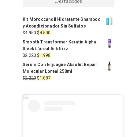
Destacados
Kit Moroccanoil Hidratante Shampoo
y Acondicionador Sin Sulfatos
El
El
$
4.950
$
4.500
precio
precio
Smooth Transformer Keratin Alpha
original
actual
Sleek L'oreal Antifrizz
era:
es:
El
El
$
2.220
$
1.998
$4.950.
$4.500.
precio
precio
Serum Con Enjuague Absolut Repair
original
actual
Molecular Loreal 250ml
era:
es:
El
El
$
2.220
$
1.887
$2.220.
$1.998.
precio
precio
original
actual
era:
es:
$2.220.
$1.887.