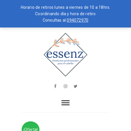
Horario de retiros lunes a viernes de 10 a 18hrs.
Coordinando día y hora de retiro
Consultas al
094072970
Skip
MENU
to
content
essenz
PRODUCTOS PROFESIONALES PARA
EL CABELLO
Facebook
Instagram
Twitter
¡Oferta!