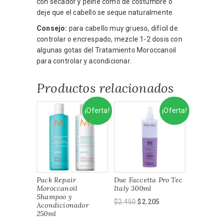
con secador y peine como de costumbre o
deje que el cabello se seque naturalmente.
Consejo:
para cabello muy grueso, difícil de
controlar o encrespado, mezcle 1-2 dosis con
algunas gotas del Tratamiento Moroccanoil
para controlar y acondicionar.
Productos relacionados
¡Oferta!
¡Oferta!
Pack Repair
Due Faccetta Pro Tec
Moroccanoil
Italy 300ml
Shampoo y
El
El
$
2.450
$
2.205
Acondicionador
precio
precio
250ml