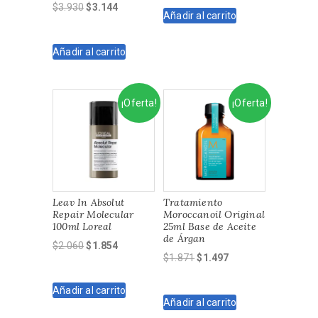
original
actual
El
El
$
3.930
$
3.144
Añadir al carrito
era:
es:
precio
precio
$2.450.
$2.205.
original
actual
Añadir al carrito
era:
es:
$3.930.
$3.144.
¡Oferta!
¡Oferta!
Leav In Absolut
Tratamiento
Repair Molecular
Moroccanoil Original
100ml Loreal
25ml Base de Aceite
de Árgan
El
El
$
2.060
$
1.854
El
El
$
1.871
$
1.497
precio
precio
precio
precio
original
actual
original
actual
Añadir al carrito
era:
es:
Añadir al carrito
era:
es:
$2.060.
$1.854.