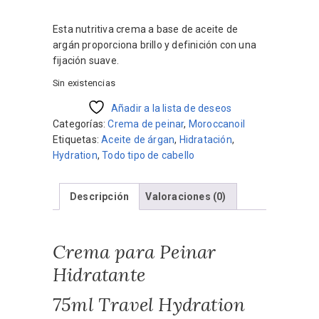
precio
precio
original
actual
Esta nutritiva crema a base de aceite de
era:
es:
argán proporciona brillo y definición con una
$849.
$679.
fijación suave.
Sin existencias
Añadir a la lista de deseos
Categorías:
Crema de peinar
,
Moroccanoil
Etiquetas:
Aceite de árgan
,
Hidratación
,
Hydration
,
Todo tipo de cabello
Descripción
Valoraciones (0)
Crema para Peinar
Hidratante
75ml Travel Hydration