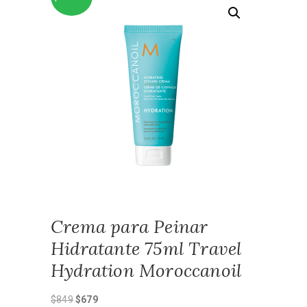
Crema para Peinar
Hidratante 75ml Travel
Hydration Moroccanoil
El
El
$
849
$
679