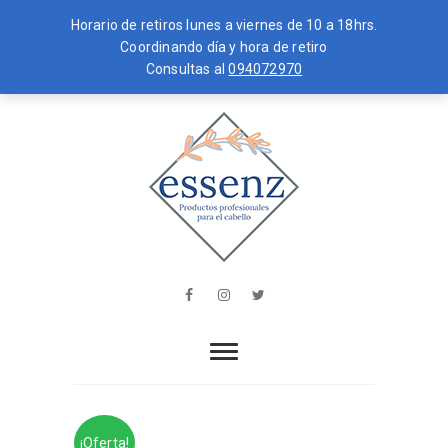
Horario de retiros lunes a viernes de 10 a 18hrs.
Coordinando día y hora de retiro
Consultas al
094072970
Skip
MENU
to
content
essenz
PRODUCTOS PROFESIONALES PARA
EL CABELLO
Facebook
Instagram
Twitter
¡Oferta!