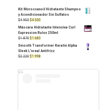
Kit Moroccanoil Hidratante Shampoo
y Acondicionador Sin Sulfatos
El
El
$
4.950
$
4.500
precio
precio
Máscara Hidratante Intensiva Curl
original
actual
Expression Rulos 250ml
era:
es:
El
El
$
1.870
$
1.683
$4.950.
$4.500.
precio
precio
Smooth Transformer Keratin Alpha
original
actual
Sleek L'oreal Antifrizz
era:
es:
El
El
$
2.220
$
1.998
$1.870.
$1.683.
precio
precio
original
actual
era:
es:
$2.220.
$1.998.