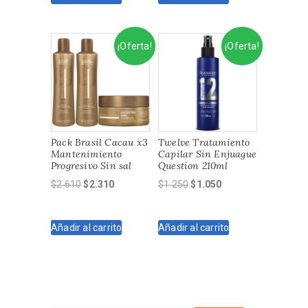
$2.475.
$2.250.
$2.475.
$2.250.
¡Oferta!
¡Oferta!
Pack Brasil Cacau x3
Twelve Tratamiento
Mantenimiento
Capilar Sin Enjuague
Progresivo Sin sal
Question 210ml
El
El
El
El
$
2.610
$
2.310
$
1.250
$
1.050
precio
precio
precio
precio
original
actual
original
actual
Añadir al carrito
Añadir al carrito
era:
es:
era:
es:
$2.610.
$2.310.
$1.250.
$1.050.