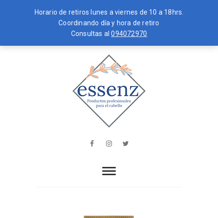
Horario de retiros lunes a viernes de 10 a 18hrs.
Coordinando día y hora de retiro
Consultas al
094072970
Skip
MENU
to
content
essenz
PRODUCTOS PROFESIONALES PARA
EL CABELLO
Facebook
Instagram
Twitter