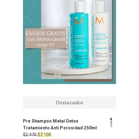
Destacados
Pre Shampoo Metal Detox
Tratamiento Anti Porosidad 250ml
El
El
$
2.470
$
2.100