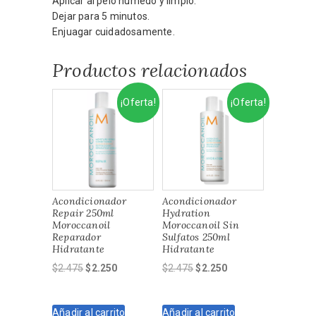
Aplicar al pelo húmedo y limpio.
Dejar para 5 minutos.
Enjuagar cuidadosamente.
Productos relacionados
¡Oferta!
¡Oferta!
Acondicionador
Acondicionador
Repair 250ml
Hydration
Moroccanoil
Moroccanoil Sin
Reparador
Sulfatos 250ml
Hidratante
Hidratante
El
El
El
El
$
2.475
$
2.250
$
2.475
$
2.250
precio
precio
precio
precio
original
actual
original
actual
Añadir al carrito
Añadir al carrito
era:
es:
era:
es: