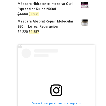
precio
precio
Máscara Hidratante Intensiva Curl
original
actual
Expression Rulos 250ml
era:
es:
El
El
$
1.990
$
1.971
$2.470.
$2.100.
precio
precio
Máscara Absolut Repair Molecular
original
actual
250ml Lóreal Reparación
era:
es:
El
El
$
2.220
$
1.887
$1.990.
$1.971.
precio
precio
original
actual
era:
es:
$2.220.
$1.887.
View this post on Instagram