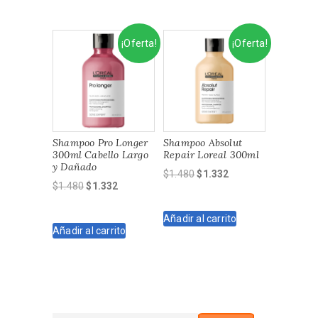
$2.960.
$2.664.
¡Oferta!
¡Oferta!
Shampoo Pro Longer
Shampoo Absolut
300ml Cabello Largo
Repair Loreal 300ml
y Dañado
El
El
$
1.480
$
1.332
El
El
$
1.480
$
1.332
precio
precio
precio
precio
original
actual
original
actual
Añadir al carrito
era:
es:
Añadir al carrito
era:
es:
$1.480.
$1.332.
$1.480.
$1.332.