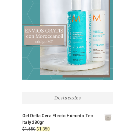
Destacados
Gel Della Cera Efecto Húmedo Tec
Italy 280gr
El
El
$
1.650
$
1.350