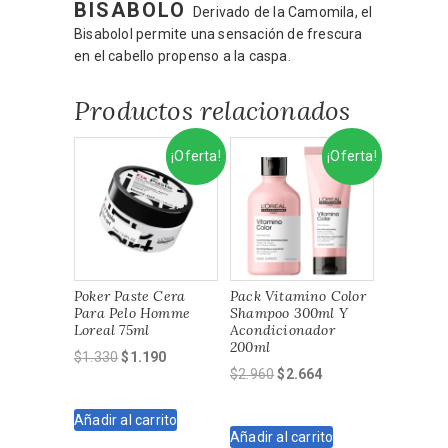
BISABOLO
Derivado de la Camomila, el
Bisabolol permite una sensación de frescura
en el cabello propenso a la caspa.
Productos relacionados
¡Oferta!
¡Oferta!
Poker Paste Cera
Pack Vitamino Color
Para Pelo Homme
Shampoo 300ml Y
Loreal 75ml
Acondicionador
200ml
El
El
$
1.330
$
1.190
El
El
$
2.960
$
2.664
precio
precio
precio
precio
original
actual
original
actual
Añadir al carrito
era:
es:
Añadir al carrito
era:
es:
$1.330.
$1.190.