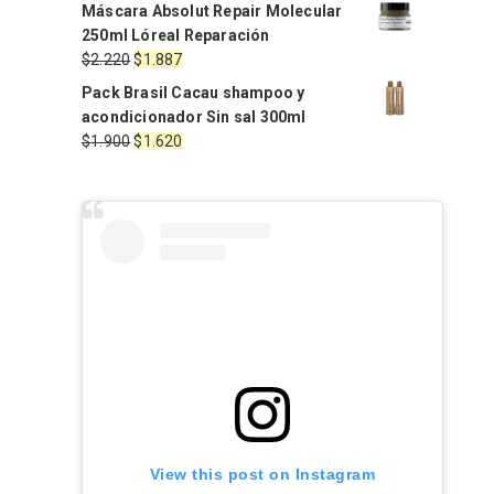
precio
precio
Máscara Absolut Repair Molecular
original
actual
250ml Lóreal Reparación
era:
es:
El
El
$
2.220
$
1.887
$1.650.
$1.350.
precio
precio
Pack Brasil Cacau shampoo y
original
actual
acondicionador Sin sal 300ml
era:
es:
El
El
$
1.900
$
1.620
$2.220.
$1.887.
precio
precio
original
actual
era:
es:
$1.900.
$1.620.
View this post on Instagram