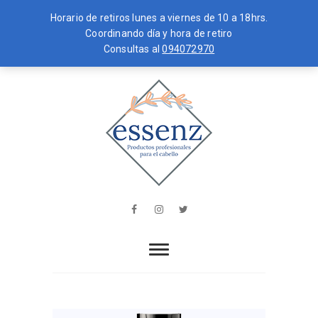
Horario de retiros lunes a viernes de 10 a 18hrs.
Coordinando día y hora de retiro
Consultas al
094072970
Skip
MENU
to
content
essenz
PRODUCTOS PROFESIONALES PARA
EL CABELLO
Facebook
Instagram
Twitter