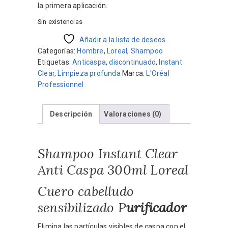
la primera aplicación.
Sin existencias
Añadir a la lista de deseos
Categorías:
Hombre
,
Loreal
,
Shampoo
Etiquetas:
Anticaspa
,
discontinuado
,
Instant
Clear
,
Limpieza profunda
Marca:
L'Oréal
Professionnel
Descripción
Valoraciones (0)
Shampoo Instant Clear
Anti Caspa 300ml Loreal
Cuero cabelludo
sensibilizado P
urificador
Elimina las partículas visibles de caspa con el