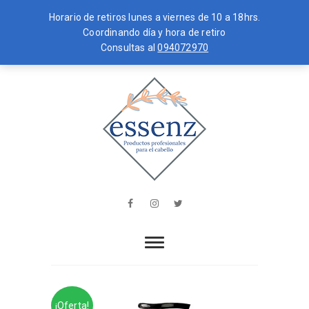
Horario de retiros lunes a viernes de 10 a 18hrs.
Coordinando día y hora de retiro
Consultas al
094072970
Skip
MENU
to
content
essenz
PRODUCTOS PROFESIONALES PARA
EL CABELLO
Facebook
Instagram
Twitter
¡Oferta!