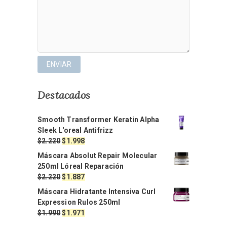
Destacados
Smooth Transformer Keratin Alpha
Sleek L'oreal Antifrizz
El
El
$
2.220
$
1.998
precio
precio
Máscara Absolut Repair Molecular
original
actual
250ml Lóreal Reparación
era:
es:
El
El
$
2.220
$
1.887
$2.220.
$1.998.
precio
precio
Máscara Hidratante Intensiva Curl
original
actual
Expression Rulos 250ml
era:
es:
El
El
$
1.990
$
1.971
$2.220.
$1.887.
precio
precio