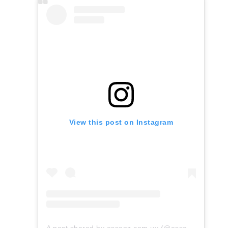
era:
es:
$2.220.
$1.887.
View this post on Instagram