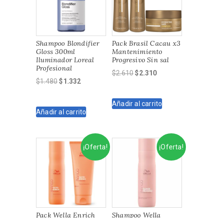
Shampoo Blondifier
Pack Brasil Cacau x3
Gloss 300ml
Mantenimiento
Iluminador Loreal
Progresivo Sin sal
Profesional
El
El
$
2.610
$
2.310
El
El
$
1.480
$
1.332
precio
precio
precio
precio
original
actual
original
actual
Añadir al carrito
era:
es:
Añadir al carrito
era:
es:
$2.610.
$2.310.
$1.480.
$1.332.
¡Oferta!
¡Oferta!
Pack Wella Enrich
Shampoo Wella