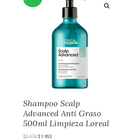
Shampoo Scalp
Advanced Anti Graso
500ml Limpieza Loreal
El
El
$
2.170
$
1.953