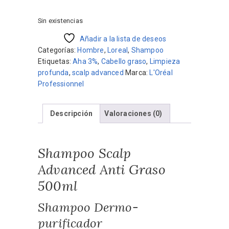
precio
precio
original
actual
Sin existencias
era:
es:
$2.170.
Añadir a la lista de deseos
$1.953.
Categorías:
Hombre
,
Loreal
,
Shampoo
Etiquetas:
Aha 3%
,
Cabello graso
,
Limpieza
profunda
,
scalp advanced
Marca:
L'Oréal
Professionnel
Descripción
Valoraciones (0)
Shampoo Scalp
Advanced Anti Graso
500ml
Shampoo Dermo-
purificador