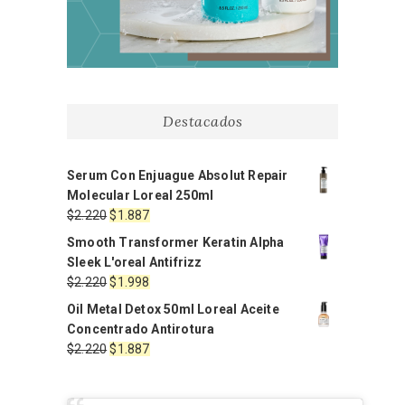
Destacados
Serum Con Enjuague Absolut Repair
Molecular Loreal 250ml
El
El
$
2.220
$
1.887
precio
precio
Smooth Transformer Keratin Alpha
original
actual
Sleek L'oreal Antifrizz
era:
es:
El
El
$
2.220
$
1.998
$2.220.
$1.887.
precio
precio
Oil Metal Detox 50ml Loreal Aceite
original
actual
Concentrado Antirotura
era:
es:
El
El
$
2.220
$
1.887
$2.220.
$1.998.
precio
precio
original
actual