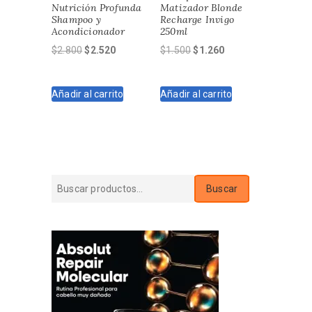
Nutrición Profunda
Matizador Blonde
Shampoo y
Recharge Invigo
Acondicionador
250ml
El
El
El
El
$
2.800
$
2.520
$
1.500
$
1.260
precio
precio
precio
precio
original
actual
original
actual
Añadir al carrito
Añadir al carrito
era:
es:
era:
es:
$2.800.
$2.520.
$1.500.
$1.260.
Buscar
Buscar
por: