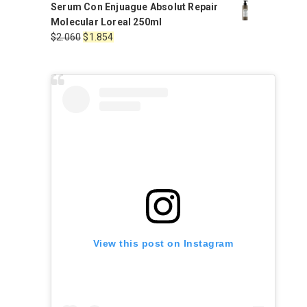
precio
precio
Serum Con Enjuague Absolut Repair
original
actual
Molecular Loreal 250ml
era:
es:
El
El
$
2.060
$
1.854
$2.060.
$1.854.
precio
precio
original
actual
era:
es:
$2.060.
$1.854.
View this post on Instagram