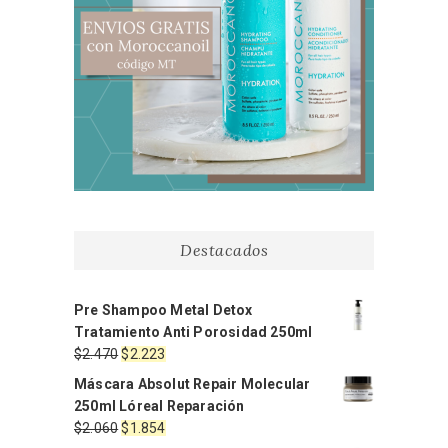
Destacados
Pre Shampoo Metal Detox
Tratamiento Anti Porosidad 250ml
El
El
$
2.470
$
2.223
precio
precio
Máscara Absolut Repair Molecular
original
actual
250ml Lóreal Reparación
era:
es:
El
El
$
2.060
$
1.854
$2.470.
$2.223.