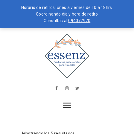
Horario de retiros lunes a viernes de 10 a 18hrs.
Coordinando día y hora de retiro
Consultas al
094072970
Skip
MENU
to
content
essenz
PRODUCTOS PROFESIONALES PARA
EL CABELLO
Facebook
Instagram
Twitter
Mostrando los 5 resultados