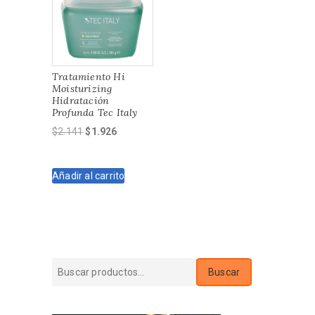
Tratamiento Hi
Moisturizing
Hidratación
Profunda Tec Italy
El
El
$
2.141
$
1.926
precio
precio
original
actual
Añadir al carrito
era:
es:
$2.141.
$1.926.
Buscar
Buscar
por: