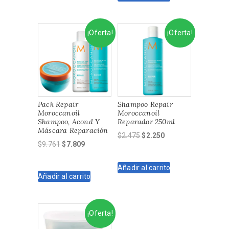
$3.930.
$3.144.
¡Oferta!
¡Oferta!
Pack Repair
Shampoo Repair
Moroccanoil
Moroccanoil
Shampoo, Acond Y
Reparador 250ml
Máscara Reparación
El
El
$
2.475
$
2.250
El
El
$
9.761
$
7.809
precio
precio
precio
precio
original
actual
original
actual
Añadir al carrito
era:
es:
Añadir al carrito
era:
es:
$2.475.
$2.250.
$9.761.
$7.809.
¡Oferta!