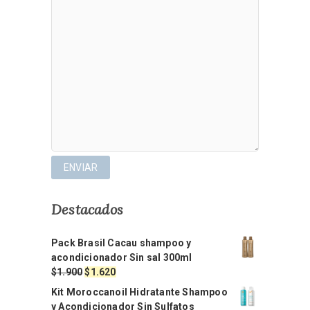
Destacados
Pack Brasil Cacau shampoo y
acondicionador Sin sal 300ml
El
El
$
1.900
$
1.620
precio
precio
Kit Moroccanoil Hidratante Shampoo
original
actual
y Acondicionador Sin Sulfatos