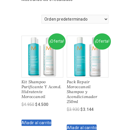
¡Oferta!
¡Oferta!
Kit Shampoo
Pack Repair
Purificante Y Acond.
Moroccanoil
Hidratente
Shampoo y
Moroccanoil
Acondicionador
250ml
El
El
$
4.950
$
4.500
El
El
$
3.930
$
3.144
precio
precio
precio
precio
original
actual
original
actual
Añadir al carrito
era:
es:
Añadir al carrito
era:
es:
$4.950.
$4.500.