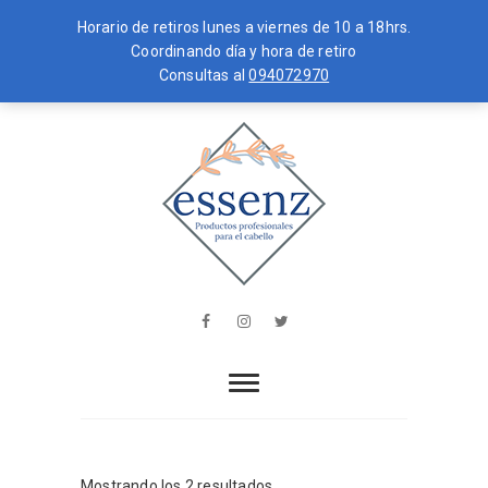
Horario de retiros lunes a viernes de 10 a 18hrs.
Coordinando día y hora de retiro
Consultas al
094072970
Skip
MENU
to
content
essenz
PRODUCTOS PROFESIONALES PARA
EL CABELLO
Facebook
Instagram
Twitter
Mostrando los 2 resultados