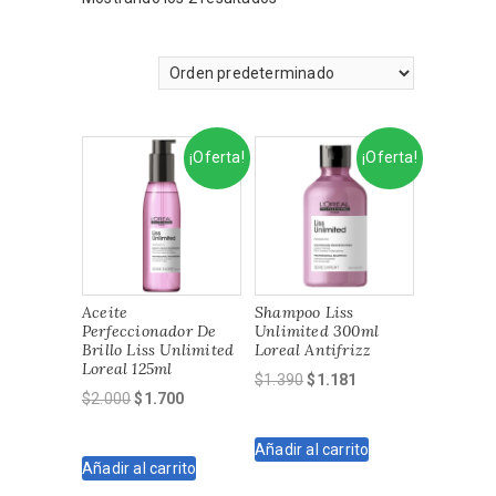
¡Oferta!
¡Oferta!
Aceite
Shampoo Liss
Perfeccionador De
Unlimited 300ml
Brillo Liss Unlimited
Loreal Antifrizz
Loreal 125ml
El
El
$
1.390
$
1.181
El
El
$
2.000
$
1.700
precio
precio
precio
precio
original
actual
original
actual
Añadir al carrito
era:
es:
Añadir al carrito
era:
es:
$1.390.
$1.181.
$2.000.
$1.700.