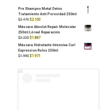
Pre Shampoo Metal Detox
Tratamiento Anti Porosidad 250ml
El
El
$
2.470
$
2.100
precio
precio
Máscara Absolut Repair Molecular
original
actual
250ml Lóreal Reparación
era:
es:
El
El
$
2.220
$
1.887
$2.470.
$2.100.
precio
precio
Máscara Hidratante Intensiva Curl
original
actual
Expression Rulos 250ml
era:
es:
El
El
$
1.990
$
1.971
$2.220.
$1.887.
precio
precio
original
actual
era:
es:
$1.990.
$1.971.