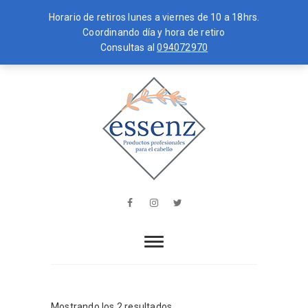
Horario de retiros lunes a viernes de 10 a 18hrs.
Coordinando día y hora de retiro
Consultas al
094072970
Skip
MENU
to
content
essenz
PRODUCTOS PROFESIONALES PARA
EL CABELLO
Facebook
Instagram
Twitter
Mostrando los 2 resultados