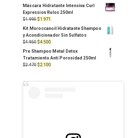
Máscara Hidratante Intensiva Curl
Expression Rulos 250ml
El
El
$
1.990
$
1.971
precio
precio
Kit Moroccanoil Hidratante Shampoo
original
actual
y Acondicionador Sin Sulfatos
era:
es:
El
El
$
4.950
$
4.500
$1.990.
$1.971.
precio
precio
Pre Shampoo Metal Detox
original
actual
Tratamiento Anti Porosidad 250ml
era:
es:
El
El
$
2.470
$
2.100
$4.950.
$4.500.
precio
precio
original
actual
era:
es:
$2.470.
$2.100.