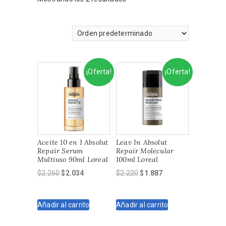
¡Oferta!
¡Oferta!
Aceite 10 en 1 Absolut
Leav In Absolut
Repair Serum
Repair Molecular
Multiuso 90ml Loreal
100ml Loreal
El
El
El
El
$
2.260
$
2.034
$
2.220
$
1.887
precio
precio
precio
precio
original
actual
original
actual
Añadir al carrito
Añadir al carrito
era:
es:
era:
es:
$2.260.
$2.034.
$2.220.
$1.887.