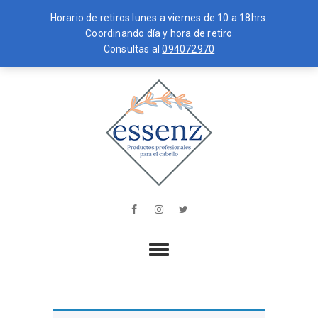
Horario de retiros lunes a viernes de 10 a 18hrs.
Coordinando día y hora de retiro
Consultas al
094072970
Skip
MENU
to
content
essenz
PRODUCTOS PROFESIONALES PARA
EL CABELLO
Facebook
Instagram
Twitter