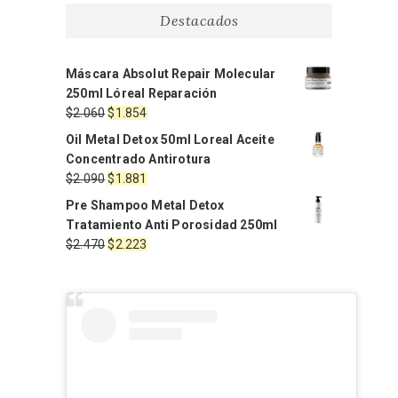
Destacados
Máscara Absolut Repair Molecular
250ml Lóreal Reparación
El
El
$
2.060
$
1.854
precio
precio
Oil Metal Detox 50ml Loreal Aceite
original
actual
Concentrado Antirotura
era:
es:
El
El
$
2.090
$
1.881
$2.060.
$1.854.
precio
precio
Pre Shampoo Metal Detox
original
actual
Tratamiento Anti Porosidad 250ml
era:
es:
El
El
$
2.470
$
2.223
$2.090.
$1.881.
precio
precio
original
actual
era:
es:
$2.470.
$2.223.