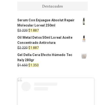
Destacados
Serum Con Enjuague Absolut Repair
Molecular Loreal 250ml
El
El
$
2.220
$
1.887
precio
precio
Oil Metal Detox 50ml Loreal Aceite
original
actual
Concentrado Antirotura
era:
es:
El
El
$
2.220
$
1.887
$2.220.
$1.887.
precio
precio
Gel Della Cera Efecto Húmedo Tec
original
actual
Italy 280gr
era:
es:
El
El
$
1.650
$
1.350
$2.220.
$1.887.
precio
precio
original
actual
era:
es:
$1.650.
$1.350.