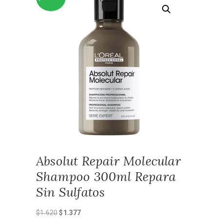
Absolut Repair Molecular
Shampoo 300ml Repara
Sin Sulfatos
El
El
$
1.620
$
1.377