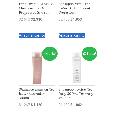
Pack Brasil Cacau x3
Shampoo Vitamino
Mantenimiento
Color 500ml Loreal
Progresivo Sin sal
Profesional
El
El
El
El
$
2.610
$
2.310
$
2.170
$
1.953
precio
precio
precio
precio
original
actual
original
actual
Añadir al carrito
Añadir al carrito
era:
es:
era:
es:
$2.610.
$2.310.
$2.170.
$1.953.
¡Oferta!
¡Oferta!
Shampoo Lumina Tec
Shampoo Tonico Tec
Italy matizador
Italy 300ml Fuerza y
300ml
Volumen
El
El
El
El
$
1.267
$
1.120
$
1.180
$
1.062
precio
precio
precio
precio