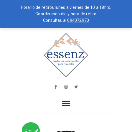
Horario de retiros lunes a viernes de 10 a 18hrs.
Coordinando día y hora de retiro
Consultas al
094072970
Skip
MENU
to
content
essenz
PRODUCTOS PROFESIONALES PARA
EL CABELLO
Facebook
Instagram
Twitter
¡Oferta!