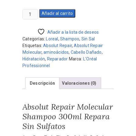
precio
precio
original
actual
Absolut
Añadir al carrito
era:
es:
Repair
$1.620.
$1.377.
Molecular
Shampoo
Añadir a la lista de deseos
300ml
Categorías:
Loreal
,
Shampoo
,
Sin Sal
Repara
Etiquetas:
Absolut Repair
,
Absolut Repair
Sin
Molecular
,
aminoácidos
,
Cabello Dañado
,
Sulfatos
Hidratación
,
Reparador
Marca:
L'Oréal
cantidad
Professionnel
Descripción
Valoraciones (0)
Absolut Repair Molecular
Shampoo 300ml Repara
Sin Sulfatos