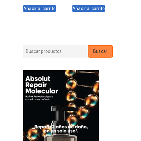
original
actual
original
actual
Añadir al carrito
Añadir al carrito
era:
es:
era:
es:
$1.267.
$1.120.
$1.180.
$1.062.
Buscar
Buscar
por: