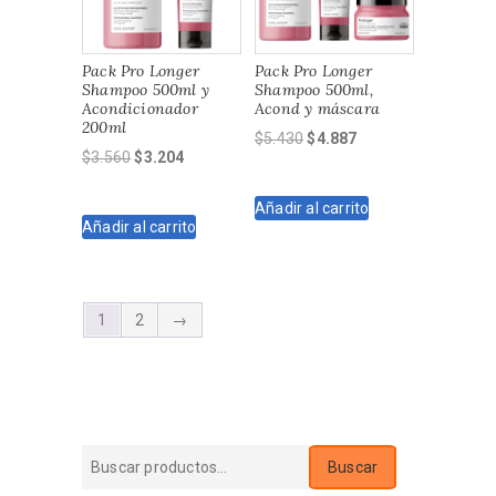
Pack Pro Longer
Pack Pro Longer
Shampoo 500ml y
Shampoo 500ml,
Acondicionador
Acond y máscara
200ml
El
El
$
5.430
$
4.887
El
El
$
3.560
$
3.204
precio
precio
precio
precio
original
actual
original
actual
Añadir al carrito
era:
es:
Añadir al carrito
era:
es:
$5.430.
$4.887.
$3.560.
$3.204.
1
2
→
Buscar
Buscar
por: