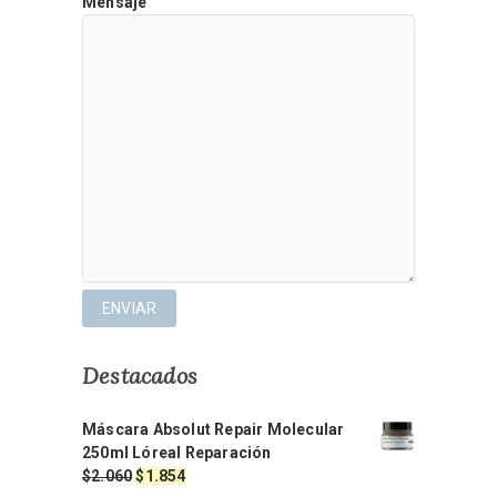
Mensaje
Destacados
Máscara Absolut Repair Molecular
250ml Lóreal Reparación
El
El
$
2.060
$
1.854