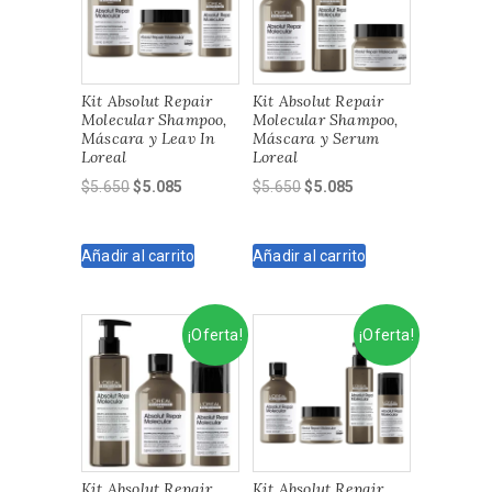
Kit Absolut Repair
Kit Absolut Repair
Molecular Shampoo,
Molecular Shampoo,
Máscara y Leav In
Máscara y Serum
Loreal
Loreal
El
El
El
El
$
5.650
$
5.085
$
5.650
$
5.085
precio
precio
precio
precio
original
actual
original
actual
Añadir al carrito
Añadir al carrito
era:
es:
era:
es:
$5.650.
$5.085.
$5.650.
$5.085.
¡Oferta!
¡Oferta!
Kit Absolut Repair
Kit Absolut Repair