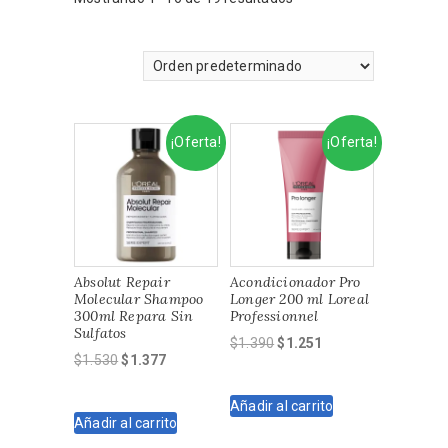
¡Oferta!
¡Oferta!
Absolut Repair
Acondicionador Pro
Molecular Shampoo
Longer 200 ml Loreal
300ml Repara Sin
Professionnel
Sulfatos
El
El
$
1.390
$
1.251
El
El
$
1.530
$
1.377
precio
precio
precio
precio
original
actual
original
actual
Añadir al carrito
era:
es:
Añadir al carrito
era:
es:
$1.390.
$1.251.
$1.530.
$1.377.