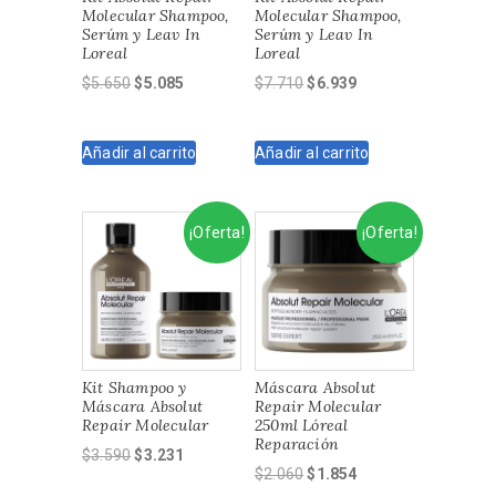
Molecular Shampoo,
Molecular Shampoo,
Serúm y Leav In
Serúm y Leav In
Loreal
Loreal
El
El
El
El
$
5.650
$
5.085
$
7.710
$
6.939
precio
precio
precio
precio
original
actual
original
actual
Añadir al carrito
Añadir al carrito
era:
es:
era:
es:
$5.650.
$5.085.
$7.710.
$6.939.
¡Oferta!
¡Oferta!
Kit Shampoo y
Máscara Absolut
Máscara Absolut
Repair Molecular
Repair Molecular
250ml Lóreal
Reparación
El
El
$
3.590
$
3.231
El
El
$
2.060
$
1.854
precio
precio