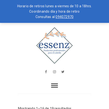
Horario de retiros lunes a viernes de 10 a 18hrs.
Coordinando día y hora de retiro
Consultas al
094072970
Skip
MENU
to
content
essenz
PRODUCTOS PROFESIONALES PARA
EL CABELLO
Facebook
Instagram
Twitter
Mostrando 1–16 de 19 resultados