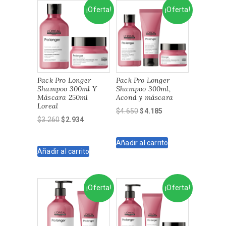
¡Oferta!
¡Oferta!
Pack Pro Longer
Pack Pro Longer
Shampoo 300ml Y
Shampoo 300ml,
Máscara 250ml
Acond y máscara
Loreal
El
El
$
4.650
$
4.185
El
El
$
3.260
$
2.934
precio
precio
precio
precio
original
actual
original
actual
Añadir al carrito
era:
es:
Añadir al carrito
era:
es:
$4.650.
$4.185.
$3.260.
$2.934.
¡Oferta!
¡Oferta!