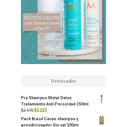
Destacados
Pre Shampoo Metal Detox
Tratamiento Anti Porosidad 250ml
El
El
$
2.470
$
2.223
precio
precio
Pack Brasil Cacau shampoo y
original
actual
acondicionador Sin sal 300ml