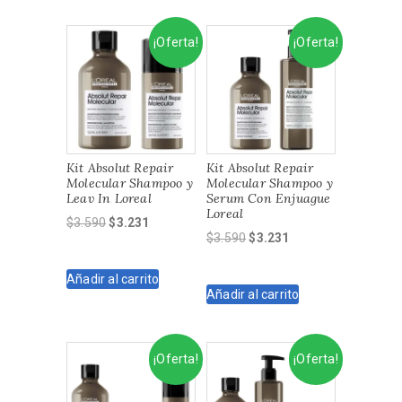
¡Oferta!
¡Oferta!
Kit Absolut Repair
Kit Absolut Repair
Molecular Shampoo y
Molecular Shampoo y
Leav In Loreal
Serum Con Enjuague
Loreal
El
El
$
3.590
$
3.231
El
El
$
3.590
$
3.231
precio
precio
precio
precio
original
actual
original
actual
Añadir al carrito
era:
es:
Añadir al carrito
era:
es:
$3.590.
$3.231.
$3.590.
$3.231.
¡Oferta!
¡Oferta!