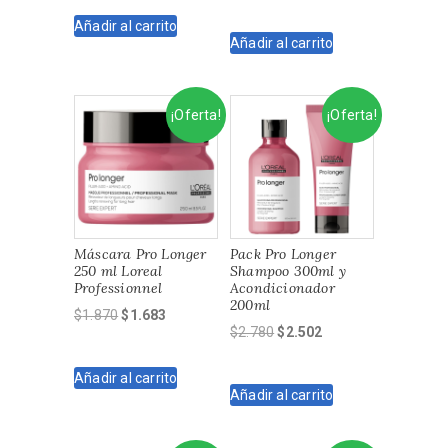
precio
precio
original
actual
original
actual
Añadir al carrito
era:
es:
Añadir al carrito
era:
es:
$3.590.
$3.231.
$2.060.
$1.854.
¡Oferta!
¡Oferta!
Máscara Pro Longer
Pack Pro Longer
250 ml Loreal
Shampoo 300ml y
Professionnel
Acondicionador
200ml
El
El
$
1.870
$
1.683
El
El
$
2.780
$
2.502
precio
precio
precio
precio
original
actual
original
actual
Añadir al carrito
era:
es:
Añadir al carrito
era:
es:
$1.870.
$1.683.
$2.780.
$2.502.