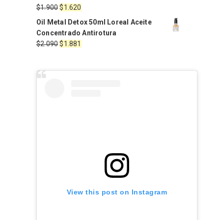
era:
es:
El
El
$
1.900
$
1.620
$2.470.
$2.223.
precio
precio
Oil Metal Detox 50ml Loreal Aceite
original
actual
Concentrado Antirotura
era:
es:
El
El
$
2.090
$
1.881
$1.900.
$1.620.
precio
precio
original
actual
era:
es:
$2.090.
$1.881.
View this post on Instagram