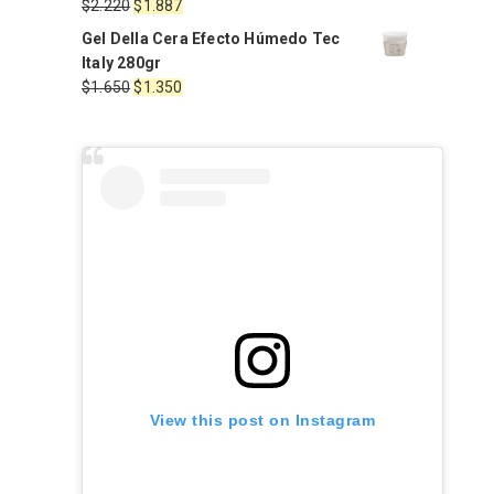
El
El
$
2.220
$
1.887
$1.568.
$1.411.
precio
precio
Gel Della Cera Efecto Húmedo Tec
original
actual
Italy 280gr
era:
es:
El
El
$
1.650
$
1.350
$2.220.
$1.887.
precio
precio
original
actual
era:
es:
$1.650.
$1.350.
View this post on Instagram