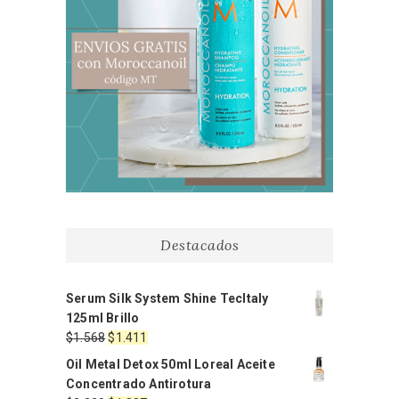
Destacados
Serum Silk System Shine TecItaly
125ml Brillo
El
El
$
1.568
$
1.411
precio
precio
Oil Metal Detox 50ml Loreal Aceite
original
actual
Concentrado Antirotura
era:
es: