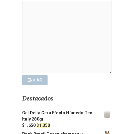
Destacados
Gel Della Cera Efecto Húmedo Tec
Italy 280gr
El
El
$
1.650
$
1.350
precio
precio