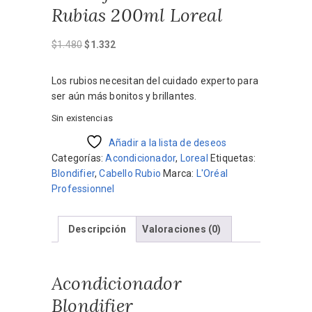
Rubias 200ml Loreal
El
El
$
1.480
$
1.332
precio
precio
original
actual
Los rubios necesitan del cuidado experto para
era:
es:
ser aún más bonitos y brillantes.
$1.480.
$1.332.
Sin existencias
Añadir a la lista de deseos
Categorías:
Acondicionador
,
Loreal
Etiquetas:
Blondifier
,
Cabello Rubio
Marca:
L'Oréal
Professionnel
Descripción
Valoraciones (0)
Acondicionador
Blondifier