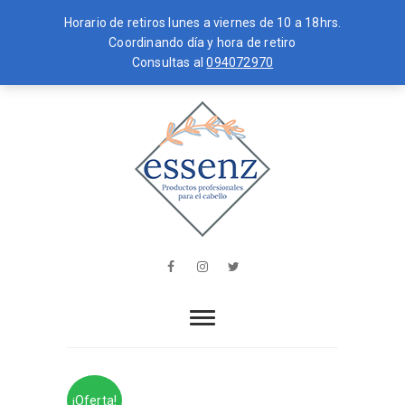
Horario de retiros lunes a viernes de 10 a 18hrs.
Coordinando día y hora de retiro
Consultas al
094072970
Skip
MENU
to
content
essenz
PRODUCTOS PROFESIONALES PARA
EL CABELLO
Facebook
Instagram
Twitter
¡Oferta!