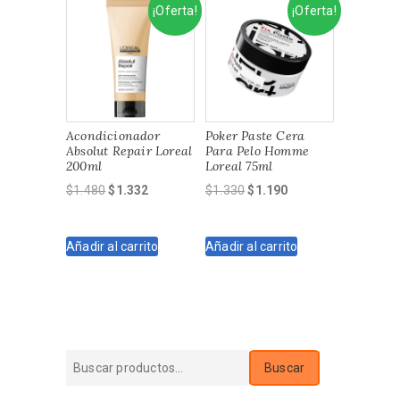
¡Oferta!
¡Oferta!
Acondicionador
Poker Paste Cera
Absolut Repair Loreal
Para Pelo Homme
200ml
Loreal 75ml
El
El
El
El
$
1.480
$
1.332
$
1.330
$
1.190
precio
precio
precio
precio
original
actual
original
actual
Añadir al carrito
Añadir al carrito
era:
es:
era:
es:
$1.480.
$1.332.
$1.330.
$1.190.
Buscar
Buscar
por: