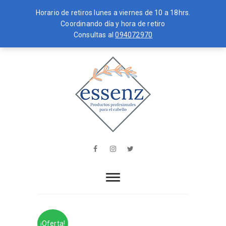
Horario de retiros lunes a viernes de 10 a 18hrs.
Coordinando día y hora de retiro
Consultas al
094072970
Skip
MENU
to
content
essenz
PRODUCTOS PROFESIONALES PARA
EL CABELLO
Facebook
Instagram
Twitter
¡Oferta!