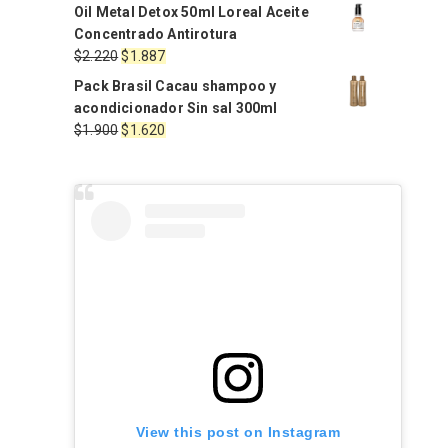
precio
precio
Oil Metal Detox 50ml Loreal Aceite
original
actual
Concentrado Antirotura
era:
es:
El
El
$
2.220
$
1.887
$4.950.
$4.500.
precio
precio
Pack Brasil Cacau shampoo y
original
actual
acondicionador Sin sal 300ml
era:
es:
El
El
$
1.900
$
1.620
$2.220.
$1.887.
precio
precio
original
actual
era:
es:
$1.900.
$1.620.
View this post on Instagram