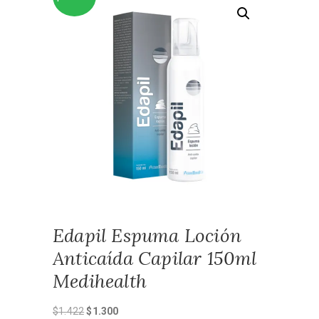
Edapil Espuma Loción
Anticaída Capilar 150ml
Medihealth
El
El
$
1.422
$
1.300