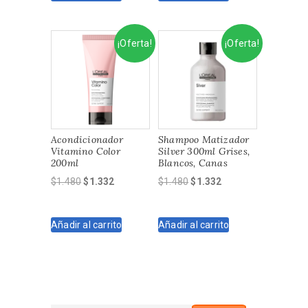
$1.280.
$1.152.
$800.
$720.
¡Oferta!
¡Oferta!
Acondicionador
Shampoo Matizador
Vitamino Color
Silver 300ml Grises,
200ml
Blancos, Canas
El
El
El
El
$
1.480
$
1.332
$
1.480
$
1.332
precio
precio
precio
precio
original
actual
original
actual
Añadir al carrito
Añadir al carrito
era:
es:
era:
es:
$1.480.
$1.332.
$1.480.
$1.332.