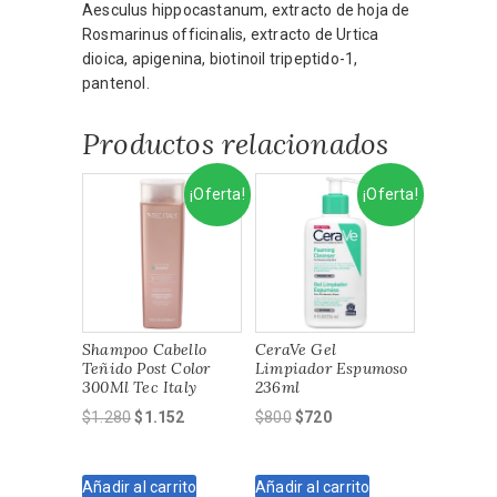
Aesculus hippocastanum, extracto de hoja de
Rosmarinus officinalis, extracto de Urtica
dioica, apigenina, biotinoil tripeptido-1,
pantenol.
Productos relacionados
¡Oferta!
¡Oferta!
Shampoo Cabello
CeraVe Gel
Teñido Post Color
Limpiador Espumoso
300Ml Tec Italy
236ml
El
El
El
El
$
1.280
$
1.152
$
800
$
720
precio
precio
precio
precio
original
actual
original
actual
Añadir al carrito
Añadir al carrito
era:
es:
era:
es: