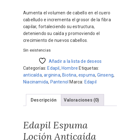
precio
precio
original
actual
Aumenta el volumen de cabello en el cuero
era:
es:
cabelludo e incrementa el grosor de la fibra
$1.422.
$1.300.
capilar, fortaleciendo su estructura,
deteniendo su caída y promoviendo el
crecimiento de nuevos cabellos.
Sin existencias
Añadir a la lista de deseos
Categorías:
Edapil
,
Hombre
Etiquetas:
anticaída
,
arginina
,
Biotina
,
espuma
,
Ginseng
,
Niacinamida
,
Pantenol
Marca:
Edapil
Descripción
Valoraciones (0)
Edapil Espuma
Loción Anticaída