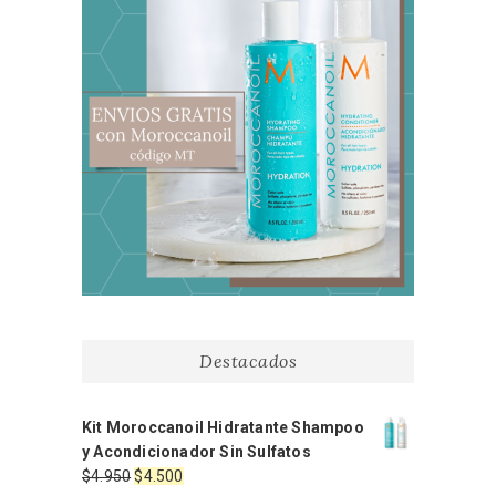
Destacados
Kit Moroccanoil Hidratante Shampoo
y Acondicionador Sin Sulfatos
El
El
$
4.950
$
4.500