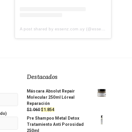
A post shared by essenz.com.uy (@essenz.com.uy)
Destacados
Máscara Absolut Repair
Molecular 250ml Lóreal
Reparación
El
El
$
2.060
$
1.854
ido)
precio
precio
Pre Shampoo Metal Detox
original
actual
Tratamiento Anti Porosidad
era:
es:
250ml