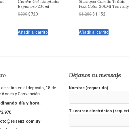
mi
CeraVe Gel Limpiador
Shampoo Cabello Teñido
Espumoso 236ml
Post Color 300Ml Tec Italy
El
El
El
El
$
800
$
720
$
1.280
$
1.152
precio
precio
precio
precio
original
actual
original
actual
Añadir al carrito
Añadir al carrito
era:
es:
era:
es:
$800.
$720.
$1.280.
$1.152.
cto
Déjanos tu mensaje
de retiro en el depósito, 18 de
Nombre (requerido)
re Andes y Convención.
inando día y hora.
Tu correo electrónico (requer
72 970
acto@essenz.com.uy