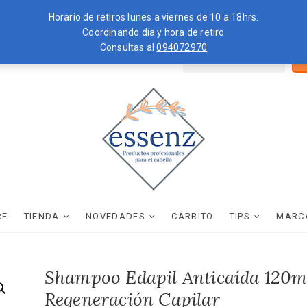
Horario de retiros lunes a viernes de 10 a 18hrs.
Coordinando día y hora de retiro
Consultas al
094072970
Bus
ZKOPF
MOROCCANOIL
por
essenz
PRODUCTOS PROFESIONALES PARA EL CABELLO
RE
TIENDA
NOVEDADES
CARRITO
TIPS
MARC
Shampoo Edapil Anticaída 120m
Regeneración Capilar