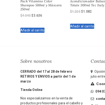
Pack Vitamino Color
Acondicionador Balsa
Shampoo 500ml y Máscara
Totale 300ml Tec Italy
250ml
El
El
$
1.203
$
1.082
El
El
$
4.040
$
3.636
precio
precio
precio
precio
original
actual
original
actual
Añadir al carrito
era:
es:
Añadir al carrito
era:
es:
$1.203.
$1.082.
$4.040.
$3.636.
Sobre nosotros
Conta
CERRADO del 17 al 28 de febrero
Opción 
RETIROS Y ENVIOS a partir del 1 de
julio ent
marzo
Coord
Tienda Online
094 0
Nos especializamos en la venta de
cont
productos profesionales para el cabello y