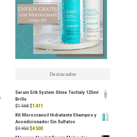
Destacados
Serum Silk System Shine TecItaly 125ml
.
Brillo
El
El
$
1.568
$
1.411
precio
precio
Kit Moroccanoil Hidratante Shampoo y
original
actual
Acondicionador Sin Sulfatos
era:
es:
El
El
$
4.950
$
4.500
$1.568.
$1.411.
precio
precio