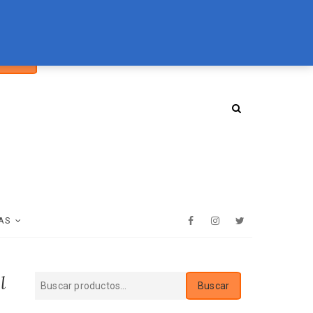
car
094 072 970
tienda@essenz.com.uy
Buscar
:
AS
Facebook
Instagram
Twitter
l
Buscar
Buscar
por: