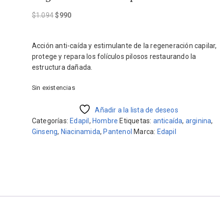
El
El
$
1.094
$
990
precio
precio
original
actual
Acción anti-caída y estimulante de la regeneración capilar,
era:
es:
protege y repara los folículos pilosos restaurando la
$1.094.
$990.
estructura dañada.
Sin existencias
Añadir a la lista de deseos
Categorías:
Edapil
,
Hombre
Etiquetas:
anticaída
,
arginina
,
Ginseng
,
Niacinamida
,
Pantenol
Marca:
Edapil