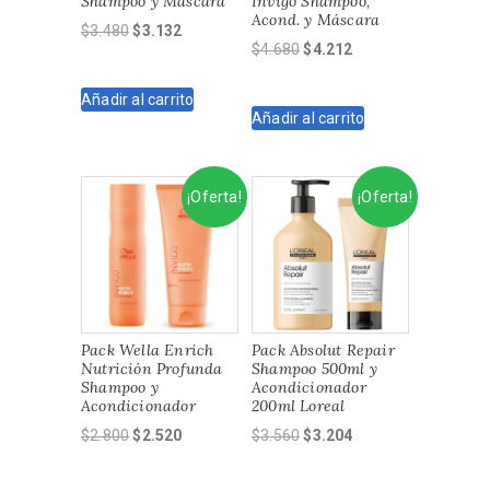
Shampoo y Máscara
Invigo Shampoo,
Acond. y Máscara
El
El
$
3.480
$
3.132
El
El
$
4.680
$
4.212
precio
precio
precio
precio
original
actual
original
actual
Añadir al carrito
era:
es:
Añadir al carrito
era:
es:
$3.480.
$3.132.
$4.680.
$4.212.
¡Oferta!
¡Oferta!
Pack Wella Enrich
Pack Absolut Repair
Nutrición Profunda
Shampoo 500ml y
Shampoo y
Acondicionador
Acondicionador
200ml Loreal
El
El
El
El
$
2.800
$
2.520
$
3.560
$
3.204
precio
precio
precio
precio
original
actual
original
actual