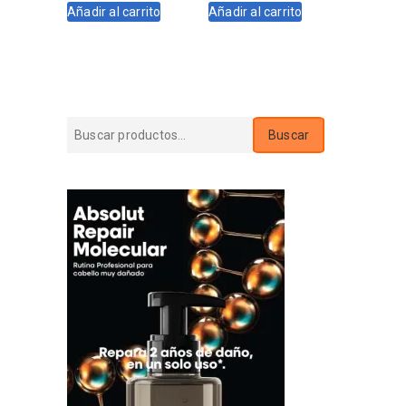
Añadir al carrito
Añadir al carrito
era:
es:
era:
es:
$2.800.
$2.520.
$3.560.
$3.204.
Buscar
Buscar
por: