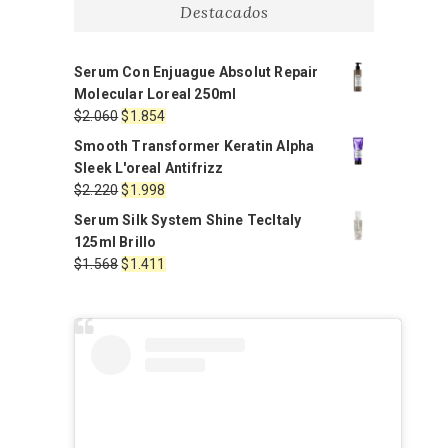
Destacados
Serum Con Enjuague Absolut Repair
Molecular Loreal 250ml
El
El
$
2.060
$
1.854
precio
precio
Smooth Transformer Keratin Alpha
original
actual
Sleek L'oreal Antifrizz
era:
es:
El
El
$
2.220
$
1.998
$2.060.
$1.854.
precio
precio
Serum Silk System Shine TecItaly
original
actual
125ml Brillo
era:
es:
El
El
$
1.568
$
1.411
$2.220.
$1.998.
precio
precio
original
actual
era:
es:
$1.568.
$1.411.