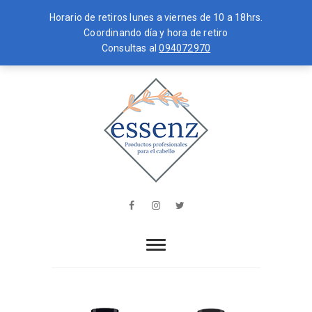
Horario de retiros lunes a viernes de 10 a 18hrs.
Coordinando día y hora de retiro
Consultas al
094072970
Skip
MENU
to
content
essenz
PRODUCTOS PROFESIONALES PARA
EL CABELLO
Facebook
Instagram
Twitter