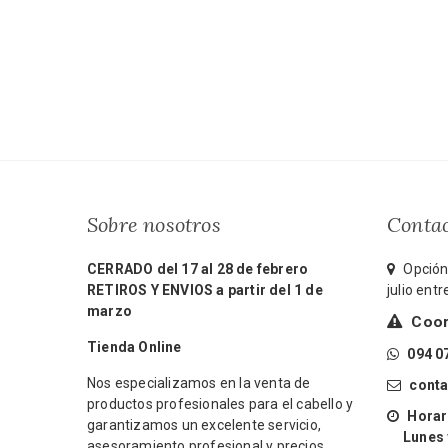
Sobre nosotros
Conta
CERRADO del 17 al 28 de febrero
Opción 
RETIROS Y ENVIOS a partir del 1 de
julio ent
marzo
Coord
Tienda Online
094 0
Nos especializamos en la venta de
cont
productos profesionales para el cabello y
Horari
garantizamos un excelente servicio,
Lunes y 
asesoramiento profesional y precios