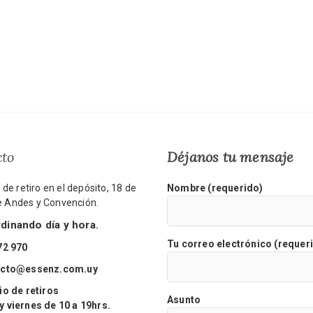
cto
Déjanos tu mensaje
de retiro en el depósito, 18 de
Nombre (requerido)
re Andes y Convención.
inando día y hora.
Tu correo electrónico (requer
72 970
acto@essenz.com.uy
o de retiros
Asunto
viernes de 10 a 19hrs.