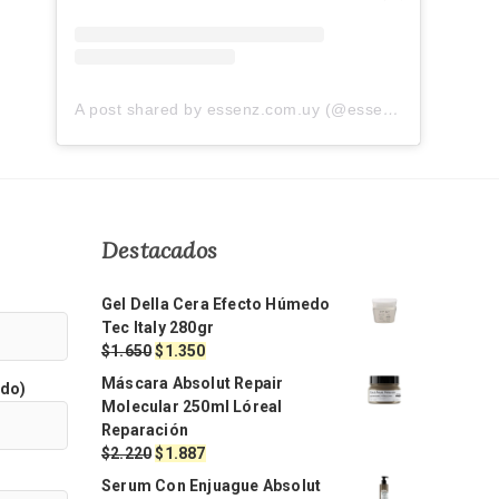
A post shared by essenz.com.uy (@essenz.com.uy)
Destacados
Gel Della Cera Efecto Húmedo
Tec Italy 280gr
El
El
$
1.650
$
1.350
precio
precio
Máscara Absolut Repair
ido)
original
actual
Molecular 250ml Lóreal
era:
es:
Reparación
$1.650.
$1.350.
El
El
$
2.220
$
1.887
precio
precio
Serum Con Enjuague Absolut
original
actual