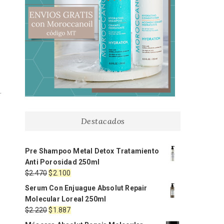
.
Destacados
Pre Shampoo Metal Detox Tratamiento
Anti Porosidad 250ml
El
El
$
2.470
$
2.100
precio
precio
Serum Con Enjuague Absolut Repair
original
actual
Molecular Loreal 250ml
era:
es:
El
El
$
2.220
$
1.887
$2.470.
$2.100.
precio
precio