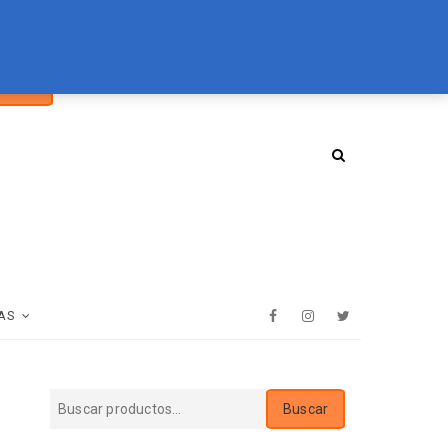
car
094 072 970
tienda@essenz.com.uy
Buscar
:
AS
Facebook
Instagram
Twitter
Buscar
Buscar
por: