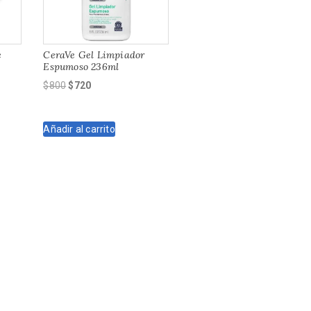
e
CeraVe Gel Limpiador
Espumoso 236ml
El
El
$
800
$
720
precio
precio
original
actual
Añadir al carrito
era:
es:
$800.
$720.