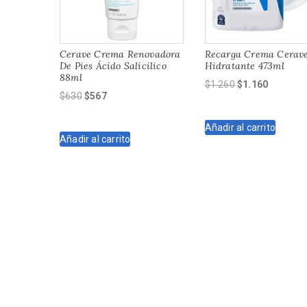
Cerave Crema Renovadora
Recarga Crema Cerav
De Pies Ácido Salicílico
Hidratante 473ml
88ml
El
El
$
1.260
$
1.160
El
El
$
630
$
567
precio
precio
precio
precio
original
actual
original
actual
Añadir al carrito
era:
es:
Añadir al carrito
era:
es:
$1.260.
$1.160.
$630.
$567.