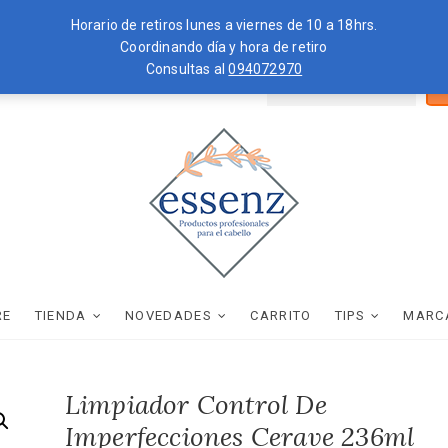
Horario de retiros lunes a viernes de 10 a 18hrs.
Coordinando día y hora de retiro
Consultas al
094072970
Bus
ZKOPF
MOROCCANOIL
por
essenz
PRODUCTOS PROFESIONALES PARA EL CABELLO
RE
TIENDA
NOVEDADES
CARRITO
TIPS
MARC
Limpiador Control De
Imperfecciones Cerave 236ml