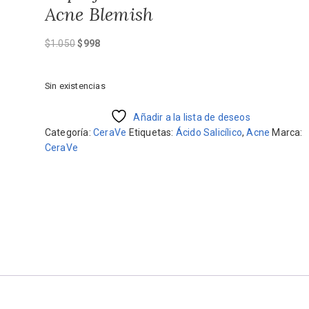
Acne Blemish
El
El
$
1.050
$
998
precio
precio
original
actual
Sin existencias
era:
es:
$1.050.
$998.
Añadir a la lista de deseos
Categoría:
CeraVe
Etiquetas:
Ácido Salicílico
,
Acne
Marca:
CeraVe