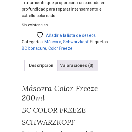
original
actual
Tratamiento que proporciona un cuidado en
era:
es:
profundidad para reparar intensamente el
$1.553.
$1.398.
cabello coloreado.
Sin existencias
Añadir a la lista de deseos
Categorías:
Máscara
,
Schwarzkopf
Etiquetas:
BC bonacure
,
Color Freeze
Descripción
Valoraciones (0)
Máscara Color Freeze
200ml
BC COLOR FREEZE
SCHWARZKOPF