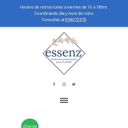
Horario de retiros lunes a viernes de 10 a 18hrs.
Coordinando día y hora de retiro
Consultas al
094072970
Skip
MENU
to
content
essenz
PRODUCTOS PROFESIONALES PARA
EL CABELLO
Facebook
Instagram
Twitter
¡Oferta!