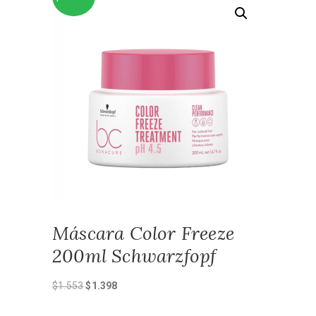
Máscara Color Freeze
200ml Schwarzfopf
El
El
$
1.553
$
1.398
precio
precio