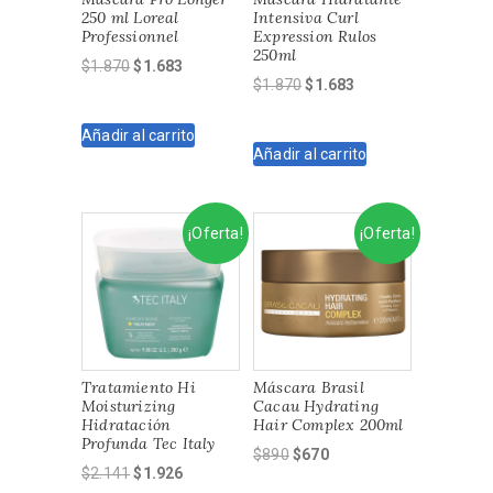
250 ml Loreal
Intensiva Curl
Professionnel
Expression Rulos
250ml
El
El
$
1.870
$
1.683
El
El
$
1.870
$
1.683
precio
precio
precio
precio
original
actual
original
actual
Añadir al carrito
era:
es:
Añadir al carrito
era:
es:
$1.870.
$1.683.
$1.870.
$1.683.
¡Oferta!
¡Oferta!
Tratamiento Hi
Máscara Brasil
Moisturizing
Cacau Hydrating
Hidratación
Hair Complex 200ml
Profunda Tec Italy
El
El
$
890
$
670
El
El
$
2.141
$
1.926
precio
precio