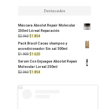
Destacados
Máscara Absolut Repair Molecular
250ml Lóreal Reparación
El
El
$
2.060
$
1.854
precio
precio
Pack Brasil Cacau shampoo y
original
actual
acondicionador Sin sal 300ml
era:
es:
El
El
$
1.900
$
1.620
$2.060.
$1.854.
precio
precio
Serum Con Enjuague Absolut Repair
original
actual
Molecular Loreal 250ml
era:
es:
El
El
$
2.060
$
1.854
$1.900.
$1.620.
precio
precio
original
actual
era:
es:
$2.060.
$1.854.