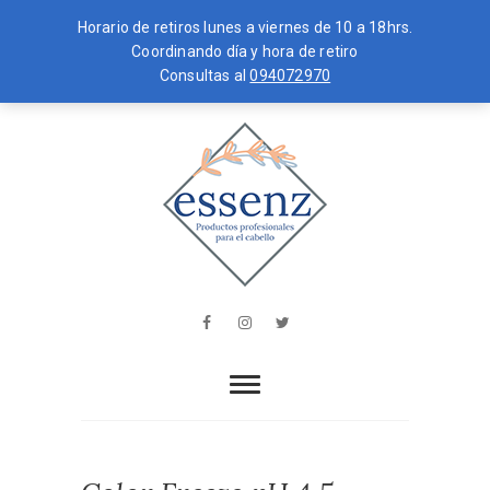
Horario de retiros lunes a viernes de 10 a 18hrs.
Coordinando día y hora de retiro
Consultas al
094072970
Skip
MENU
to
content
essenz
PRODUCTOS PROFESIONALES PARA
EL CABELLO
Facebook
Instagram
Twitter