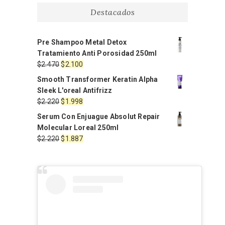
Destacados
Pre Shampoo Metal Detox
Tratamiento Anti Porosidad 250ml
El
El
$
2.470
$
2.100
precio
precio
Smooth Transformer Keratin Alpha
original
actual
Sleek L'oreal Antifrizz
era:
es:
El
El
$
2.220
$
1.998
$2.470.
$2.100.
precio
precio
Serum Con Enjuague Absolut Repair
original
actual
Molecular Loreal 250ml
era:
es:
El
El
$
2.220
$
1.887
$2.220.
$1.998.
precio
precio
original
actual
era:
es:
$2.220.
$1.887.