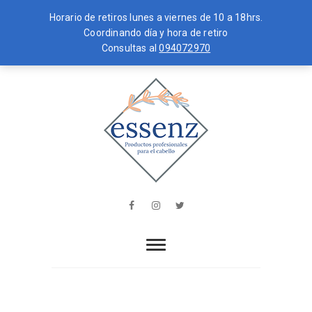
Horario de retiros lunes a viernes de 10 a 18hrs.
Coordinando día y hora de retiro
Consultas al
094072970
Skip
MENU
to
content
essenz
PRODUCTOS PROFESIONALES PARA
EL CABELLO
Facebook
Instagram
Twitter