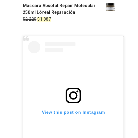
$1.990.
$1.971.
precio
precio
Máscara Absolut Repair Molecular
original
actual
250ml Lóreal Reparación
era:
es:
El
El
$
2.220
$
1.887
$1.650.
$1.350.
precio
precio
original
actual
era:
es:
$2.220.
$1.887.
View this post on Instagram