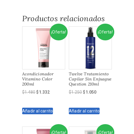
$2.260.
$2.034.
Productos relacionados
¡Oferta!
¡Oferta!
Acondicionador
Twelve Tratamiento
Vitamino Color
Capilar Sin Enjuague
200ml
Question 210ml
El
El
El
El
$
1.480
$
1.332
$
1.250
$
1.050
precio
precio
precio
precio
original
actual
original
actual
Añadir al carrito
Añadir al carrito
era:
es:
era:
es:
$1.480.
$1.332.
$1.250.
$1.050.
¡Oferta!
¡Oferta!