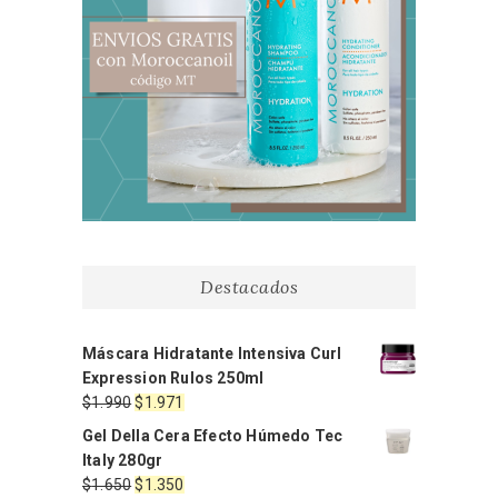
Destacados
Máscara Hidratante Intensiva Curl
Expression Rulos 250ml
El
El
$
1.990
$
1.971
precio
precio
Gel Della Cera Efecto Húmedo Tec
original
actual
Italy 280gr
era:
es:
El
El
$
1.650
$
1.350