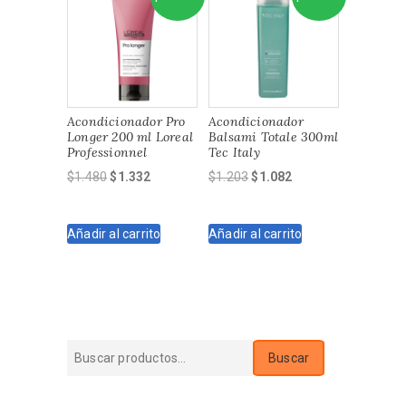
Acondicionador Pro
Acondicionador
Longer 200 ml Loreal
Balsami Totale 300ml
Professionnel
Tec Italy
El
El
El
El
$
1.480
$
1.332
$
1.203
$
1.082
precio
precio
precio
precio
original
actual
original
actual
Añadir al carrito
Añadir al carrito
era:
es:
era:
es:
$1.480.
$1.332.
$1.203.
$1.082.
Buscar
Buscar
por: