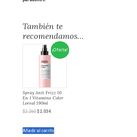
También te
recomendamos…
¡Oferta!
Spray Anti Frizz 10
En 1 Vitamino Color
Loreal 190ml
El
El
$
2.260
$
2.034
precio
precio
original
actual
Añadir al carrito
era:
es: