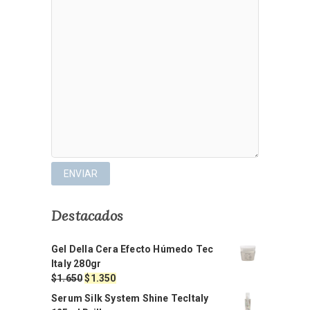
Destacados
Gel Della Cera Efecto Húmedo Tec
Italy 280gr
El
El
$
1.650
$
1.350
precio
precio
Serum Silk System Shine TecItaly
original
actual