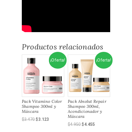
Productos relacionados
¡Oferta!
¡Oferta!
Pack Vitamino Color
Pack Absolut Repair
Shampoo 300ml y
Shampoo 300ml,
Máscara
Acondicionador y
Máscara
El
El
$
3.470
$
3.123
El
El
$
4.950
$
4.455
precio
precio
precio
precio
original
actual