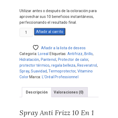
precio
precio
original
actual
Utilizar antes o después de la coloración para
era:
es:
aprovechar sus 10 beneficios instantáneos,
$2.260.
$2.034.
perfeccionando el resultado final.
Spray
Añadir al carrito
Anti
Frizz
10
Añadir a la lista de deseos
En
Categoría:
Loreal
Etiquetas:
Antifrizz
,
Brillo
,
1
Hidratación
,
Pantenol
,
Protector de calor
,
Vitamino
protector térmico
,
regala belleza
,
Resveratrol
,
Color
Spray
,
Suavidad
,
Termoprotector
,
Vitamino
Loreal
Color
Marca:
L'Oréal Professionnel
190ml
cantidad
Descripción
Valoraciones (0)
Spray Anti Frizz 10 En 1