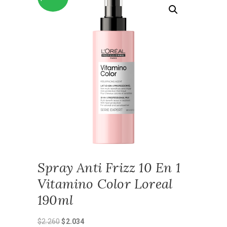
Spray Anti Frizz 10 En 1
Vitamino Color Loreal
190ml
El
El
$
2.260
$
2.034