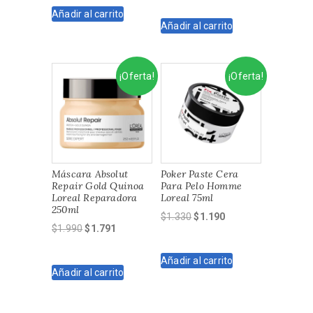
original
actual
Añadir al carrito
era:
es:
Añadir al carrito
era:
es:
$3.470.
$3.123.
$4.950.
$4.455.
¡Oferta!
¡Oferta!
Máscara Absolut
Poker Paste Cera
Repair Gold Quinoa
Para Pelo Homme
Loreal Reparadora
Loreal 75ml
250ml
El
El
$
1.330
$
1.190
El
El
$
1.990
$
1.791
precio
precio
precio
precio
original
actual
original
actual
Añadir al carrito
era:
es:
Añadir al carrito
era:
es:
$1.330.
$1.190.
$1.990.
$1.791.