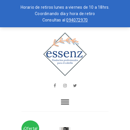
Horario de retiros lunes a viernes de 10 a 18hrs.
Coordinando día y hora de retiro
Consultas al
094072970
Skip
MENU
to
content
essenz
PRODUCTOS PROFESIONALES PARA
EL CABELLO
Facebook
Instagram
Twitter
¡Oferta!