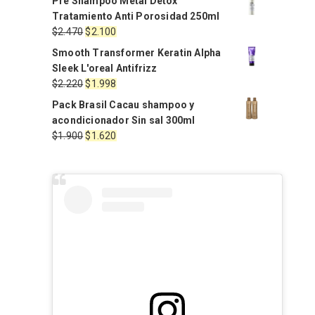
Pre Shampoo Metal Detox
Tratamiento Anti Porosidad 250ml
El
El
$
2.470
$
2.100
precio
precio
Smooth Transformer Keratin Alpha
original
actual
Sleek L'oreal Antifrizz
era:
es:
El
El
$
2.220
$
1.998
$2.470.
$2.100.
precio
precio
Pack Brasil Cacau shampoo y
original
actual
acondicionador Sin sal 300ml
era:
es:
El
El
$
1.900
$
1.620
$2.220.
$1.998.
precio
precio
original
actual
era:
es:
$1.900.
$1.620.