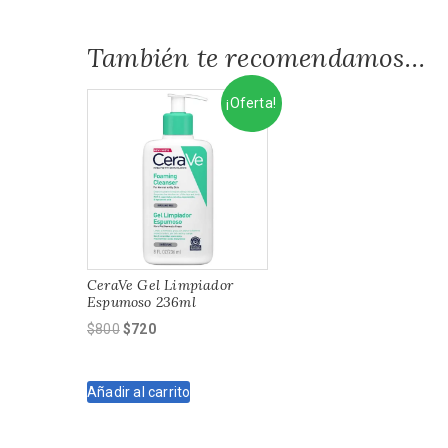
También te recomendamos…
¡Oferta!
CeraVe Gel Limpiador
Espumoso 236ml
El
El
$
800
$
720
precio
precio
original
actual
Añadir al carrito
era:
es:
$800.
$720.