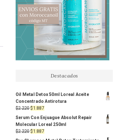
Destacados
Oil Metal Detox 50ml Loreal Aceite
Concentrado Antirotura
El
El
$
2.220
$
1.887
precio
precio
Serum Con Enjuague Absolut Repair
original
actual
Molecular Loreal 250ml
era:
es:
El
El
$
2.220
$
1.887
$2.220.
$1.887.
precio
precio