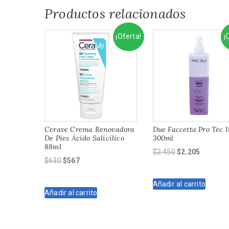
Productos relacionados
¡Oferta!
¡
Cerave Crema Renovadora
Due Faccetta Pro Tec I
De Pies Ácido Salicílico
300ml
88ml
El
El
$
2.450
$
2.205
El
El
$
630
$
567
precio
precio
precio
precio
original
actual
original
actual
Añadir al carrito
era:
es:
Añadir al carrito
era:
es:
$2.450.
$2.205.
$630.
$567.