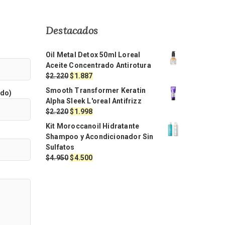
Destacados
Oil Metal Detox 50ml Loreal
Aceite Concentrado Antirotura
El
El
$
2.220
$
1.887
precio
precio
Smooth Transformer Keratin
ido)
original
actual
Alpha Sleek L'oreal Antifrizz
era:
es:
El
El
$
2.220
$
1.998
$2.220.
$1.887.
precio
precio
Kit Moroccanoil Hidratante
original
actual
Shampoo y Acondicionador Sin
era:
es:
Sulfatos
$2.220.
$1.998.
El
El
$
4.950
$
4.500
precio
precio
original
actual
era:
es:
$4.950.
$4.500.