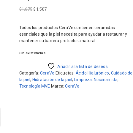
El
El
$
1.675
$
1.507
precio
precio
original
actual
Todos los productos CeraVe contienen ceramidas
era:
es:
esenciales que la piel necesita para ayudar a restaurar y
$1.675.
$1.507.
mantener su barrera protectora natural.
Sin existencias
Añadir a la lista de deseos
Categoría:
CeraVe
Etiquetas:
Ácido Hialurónico
,
Cuidado de
la piel
,
Hidratación de la piel
,
Limpieza
,
Niacinamida
,
Tecnología MVE
Marca:
CeraVe