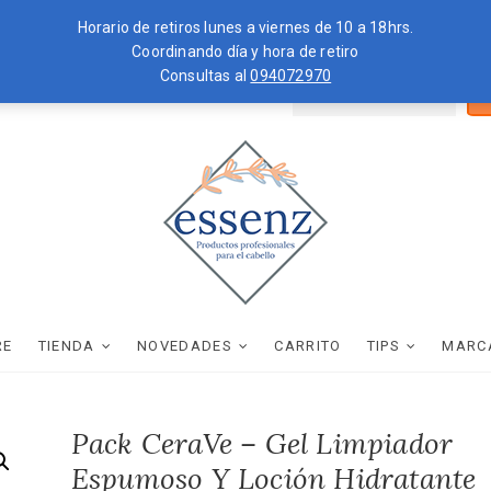
Horario de retiros lunes a viernes de 10 a 18hrs.
Coordinando día y hora de retiro
Consultas al
094072970
Bus
ZKOPF
MOROCCANOIL
por
essenz
PRODUCTOS PROFESIONALES PARA EL CABELLO
RE
TIENDA
NOVEDADES
CARRITO
TIPS
MARC
Pack CeraVe – Gel Limpiador
Espumoso Y Loción Hidratante