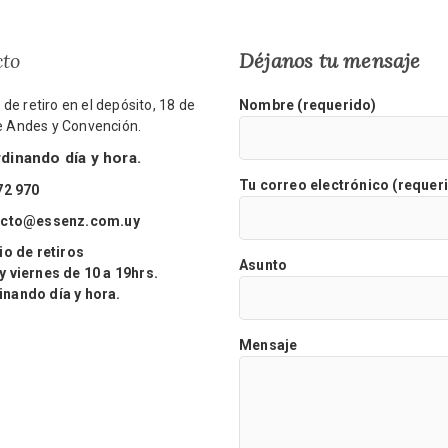
cto
Déjanos tu mensaje
de retiro en el depósito, 18 de
Nombre (requerido)
re Andes y Convención.
inando día y hora.
Tu correo electrónico (requer
72 970
acto@essenz.com.uy
o de retiros
Asunto
viernes de 10 a 19hrs.
ando día y hora.
Mensaje