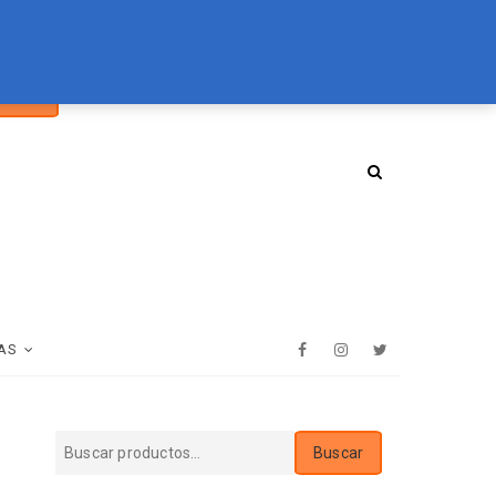
car
094 072 970
tienda@essenz.com.uy
Buscar
:
AS
Facebook
Instagram
Twitter
Buscar
Buscar
por: