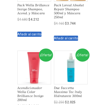
Pack Wella Brillance
Pack Loreal Absolut
Invigo Shampoo,
Repair Shampoo
Acond. y Máscara
500ml y Máscara
250ml
El
El
$
4.680
$
4.212
El
El
$
4.160
$
3.744
precio
precio
precio
precio
original
actual
original
actual
Añadir al carrito
era:
es:
Añadir al carrito
era:
es:
$4.680.
$4.212.
$4.160.
$3.744.
¡Oferta!
¡Oferta!
Acondicionador
Due Faccetta
Wella Color
Massimo Tec Italy
Brilliance Invigo
Hidratante 300ml
200ml
El
El
$
2.250
$
2.025