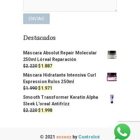
Destacados
Máscara Absolut Repair Molecular
250ml Lóreal Reparación
El
El
$
2.220
$
1.887
precio
precio
Máscara Hidratante Intensiva Curl
original
actual
Expression Rulos 250ml
era:
es:
El
El
$
1.990
$
1.971
$2.220.
$1.887.
precio
precio
Smooth Transformer Keratin Alpha
original
actual
Sleek L'oreal Antifrizz
era:
es:
El
El
$
2.220
$
1.998
$1.990.
$1.971.
precio
precio
original
actual
era:
es:
$2.220.
$1.998.
© 2021
essenz
by
Controlcé