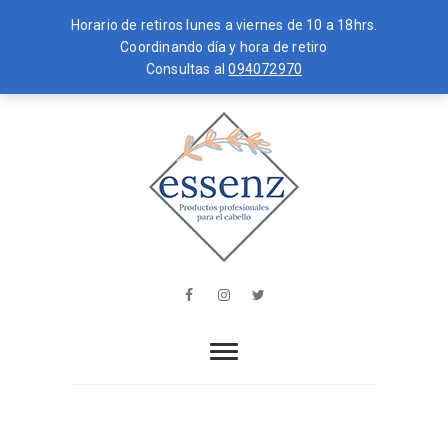
Horario de retiros lunes a viernes de 10 a 18hrs.
Coordinando día y hora de retiro
Consultas al
094072970
Skip
MENU
to
content
essenz
PRODUCTOS PROFESIONALES PARA
EL CABELLO
Facebook
Instagram
Twitter