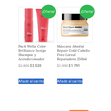
¡Oferta!
¡Oferta!
Pack Wella Color
Máscara Absolut
Brilliance Invigo
Repair Gold Cabello
Shampoo y
Fino Loreal
Acondicionador
Reparadora 250ml
El
El
El
El
$
2.800
$
2.520
$
1.990
$
1.791
precio
precio
precio
precio
original
actual
original
actual
Añadir al carrito
Añadir al carrito
era:
es:
era:
es:
$2.800.
$2.520.
$1.990.
$1.791.