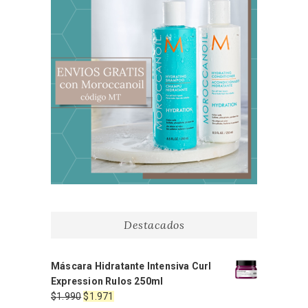
Destacados
Máscara Hidratante Intensiva Curl
Expression Rulos 250ml
El
El
$
1.990
$
1.971