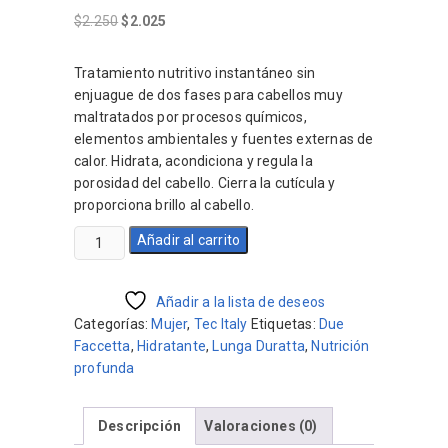
El
El
$
2.250
$
2.025
precio
precio
original
actual
Tratamiento nutritivo instantáneo sin
era:
es:
enjuague de dos fases para cabellos muy
$2.250.
$2.025.
maltratados por procesos químicos,
elementos ambientales y fuentes externas de
calor. Hidrata, acondiciona y regula la
porosidad del cabello. Cierra la cutícula y
proporciona brillo al cabello.
Due
Añadir al carrito
Faccetta
Lunga
Duratta
Añadir a la lista de deseos
Tec
Categorías:
Mujer
,
Tec Italy
Etiquetas:
Due
Italy
Faccetta
,
Hidratante
,
Lunga Duratta
,
Nutrición
Hidratante
profunda
Nutritivo
300ml
Descripción
Valoraciones (0)
cantidad