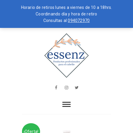
Horario de retiros lunes a viernes de 10 a 18hrs.
Coordinando día y hora de retiro
Consultas al
094072970
Skip
MENU
to
content
essenz
PRODUCTOS PROFESIONALES PARA
EL CABELLO
Facebook
Instagram
Twitter
¡Oferta!