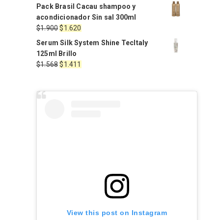
precio
precio
Pack Brasil Cacau shampoo y
original
actual
acondicionador Sin sal 300ml
era:
es:
El
El
$
1.900
$
1.620
$1.990.
$1.971.
precio
precio
Serum Silk System Shine TecItaly
original
actual
125ml Brillo
era:
es:
El
El
$
1.568
$
1.411
$1.900.
$1.620.
precio
precio
original
actual
era:
es:
$1.568.
$1.411.
View this post on Instagram