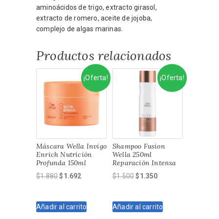
aminoácidos de trigo, extracto girasol,
extracto de romero, aceite de jojoba,
complejo de algas marinas.
Productos relacionados
¡Oferta!
¡Oferta!
Máscara Wella Invigo
Shampoo Fusion
Enrich Nutrición
Wella 250ml
Profunda 150ml
Reparación Intensa
El
El
El
El
$
1.880
$
1.692
$
1.500
$
1.350
precio
precio
precio
precio
original
actual
original
actual
Añadir al carrito
Añadir al carrito
era:
es:
era:
es:
$1.880.
$1.692.
$1.500.
$1.350.