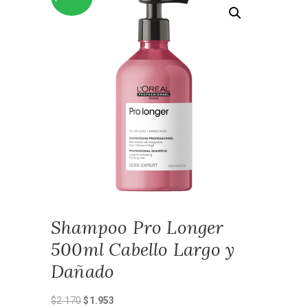
Shampoo Pro Longer
500ml Cabello Largo y
Dañado
El
El
$
2.170
$
1.953