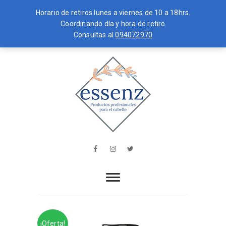
Horario de retiros lunes a viernes de 10 a 18hrs.
Coordinando día y hora de retiro
Consultas al
094072970
Skip
MENU
to
content
essenz
PRODUCTOS PROFESIONALES PARA
EL CABELLO
Facebook
Instagram
Twitter
¡Oferta!