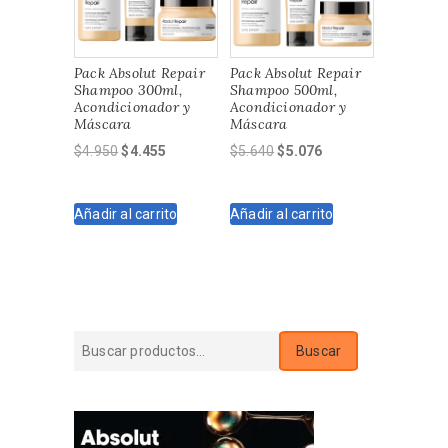
Pack Absolut Repair
Pack Absolut Repair
Shampoo 300ml,
Shampoo 500ml,
Acondicionador y
Acondicionador y
Máscara
Máscara
El
El
El
El
$
4.950
$
4.455
$
5.640
$
5.076
precio
precio
precio
precio
original
actual
original
actual
Añadir al carrito
Añadir al carrito
era:
es:
era:
es:
$4.950.
$4.455.
$5.640.
$5.076.
Buscar
Buscar
por: