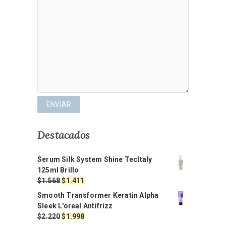
Destacados
Serum Silk System Shine TecItaly
125ml Brillo
El
El
$
1.568
$
1.411
precio
precio
Smooth Transformer Keratin Alpha
original
actual
Sleek L'oreal Antifrizz
era:
es:
El
El
$
2.220
$
1.998
$1.568.
$1.411.