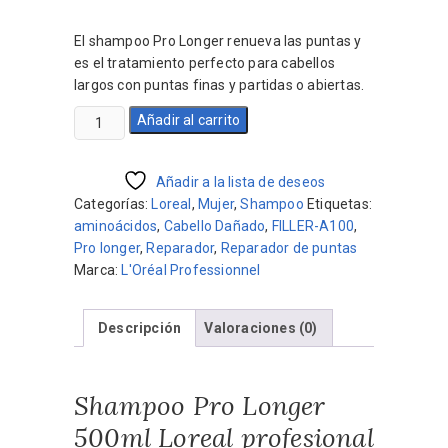
precio
precio
original
actual
El shampoo Pro Longer renueva las puntas y
era:
es:
es el tratamiento perfecto para cabellos
$2.170.
$1.953.
largos con puntas finas y partidas o abiertas.
Shampoo
Añadir al carrito
Pro
Longer
500ml
Añadir a la lista de deseos
Cabello
Categorías:
Loreal
,
Mujer
,
Shampoo
Etiquetas:
Largo
aminoácidos
,
Cabello Dañado
,
FILLER-A100
,
y
Pro longer
,
Reparador
,
Reparador de puntas
Dañado
Marca:
L'Oréal Professionnel
cantidad
Descripción
Valoraciones (0)
Shampoo Pro Longer
500ml Loreal profesional