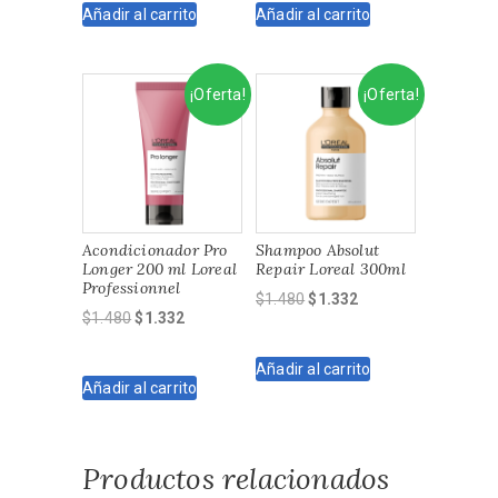
Añadir al carrito
Añadir al carrito
era:
es:
era:
es:
$1.480.
$1.332.
$1.990.
$1.791.
¡Oferta!
¡Oferta!
Acondicionador Pro
Shampoo Absolut
Longer 200 ml Loreal
Repair Loreal 300ml
Professionnel
El
El
$
1.480
$
1.332
El
El
$
1.480
$
1.332
precio
precio
precio
precio
original
actual
original
actual
Añadir al carrito
era:
es:
Añadir al carrito
era:
es:
$1.480.
$1.332.
$1.480.
$1.332.
Productos relacionados