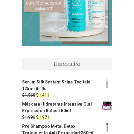
Destacados
Serum Silk System Shine TecItaly
125ml Brillo
El
El
$
1.568
$
1.411
precio
precio
Máscara Hidratante Intensiva Curl
original
actual
Expression Rulos 250ml
era:
es:
El
El
$
1.990
$
1.971
$1.568.
$1.411.
precio
precio
Pre Shampoo Metal Detox
original
actual
Tratamiento Anti Porosidad 250ml