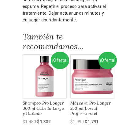
espuma. Repetir el proceso para activar el
tratamiento. Dejar actuar unos minutos y
enjuagar abundantemente.
También te
recomendamos…
¡Oferta!
¡Oferta!
Shampoo Pro Longer
Máscara Pro Longer
300ml Cabello Largo
250 ml Loreal
y Dañado
Professionnel
El
El
El
El
$
1.480
$
1.332
$
1.990
$
1.791
precio
precio
precio
precio
original
actual
original
actual