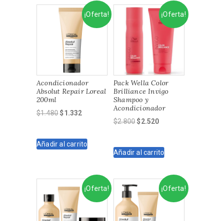
¡Oferta!
¡Oferta!
Acondicionador
Pack Wella Color
Absolut Repair Loreal
Brilliance Invigo
200ml
Shampoo y
Acondicionador
El
El
$
1.480
$
1.332
El
El
$
2.800
$
2.520
precio
precio
precio
precio
original
actual
original
actual
Añadir al carrito
era:
es:
Añadir al carrito
era:
es:
$1.480.
$1.332.
$2.800.
$2.520.
¡Oferta!
¡Oferta!