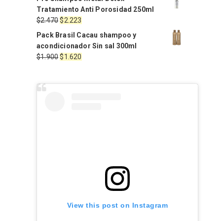
original
actual
Tratamiento Anti Porosidad 250ml
era:
es:
El
El
$
2.470
$
2.223
$2.060.
$1.854.
precio
precio
Pack Brasil Cacau shampoo y
original
actual
acondicionador Sin sal 300ml
era:
es:
El
El
$
1.900
$
1.620
$2.470.
$2.223.
precio
precio
original
actual
era:
es:
$1.900.
$1.620.
View this post on Instagram