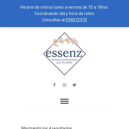
Horario de retiros lunes a viernes de 10 a 18hrs.
Coordinando día y hora de retiro
Consultas al
094072970
Skip
MENU
to
content
essenz
PRODUCTOS PROFESIONALES PARA
EL CABELLO
Facebook
Instagram
Twitter
Mostrando los 4 resultados