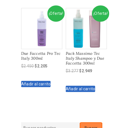
¡Oferta!
¡Oferta!
Due Faccetta Pro Tec
Pack Massimo Tec
Italy 300ml
Italy Shampoo y Due
Faccetta 300ml
El
El
$
2.450
$
2.205
El
El
$
3.277
$
2.949
precio
precio
precio
precio
original
actual
original
actual
Añadir al carrito
era:
es:
Añadir al carrito
era:
es:
$2.450.
$2.205.
$3.277.
$2.949.
Buscar
Buscar