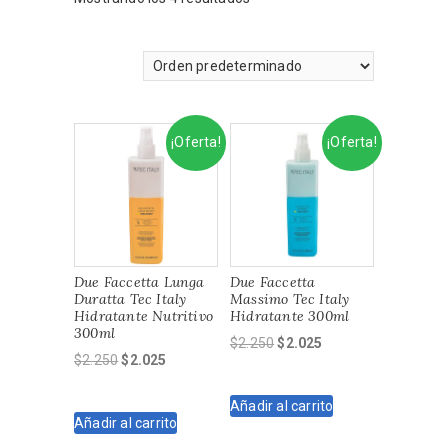
¡Oferta!
¡Oferta!
Due Faccetta Lunga
Due Faccetta
Duratta Tec Italy
Massimo Tec Italy
Hidratante Nutritivo
Hidratante 300ml
300ml
El
El
$
2.250
$
2.025
El
El
$
2.250
$
2.025
precio
precio
precio
precio
original
actual
original
actual
Añadir al carrito
era:
es:
Añadir al carrito
era:
es:
$2.250.
$2.025.
$2.250.
$2.025.