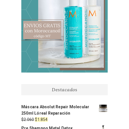
Destacados
Máscara Absolut Repair Molecular
250ml Lóreal Reparación
El
El
$
2.060
$
1.854
precio
precio
Pre Shampoo Metal Detox