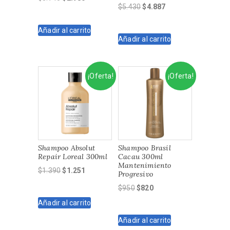
El
El
$
5.430
$
4.887
precio
precio
precio
precio
original
actual
original
actual
Añadir al carrito
era:
es:
Añadir al carrito
era:
es:
$3.740.
$2.980.
$5.430.
$4.887.
¡Oferta!
¡Oferta!
Shampoo Absolut
Shampoo Brasil
Repair Loreal 300ml
Cacau 300ml
Mantenimiento
El
El
$
1.390
$
1.251
Progresivo
precio
precio
El
El
$
950
$
820
original
actual
precio
precio
Añadir al carrito
era:
es:
original
actual
$1.390.
$1.251.
Añadir al carrito
era:
es: