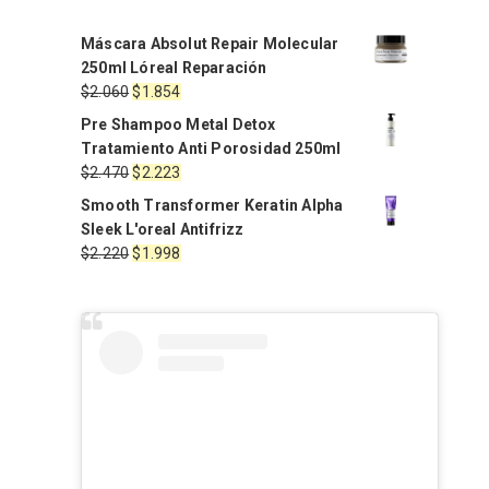
Máscara Absolut Repair Molecular
250ml Lóreal Reparación
El
El
$
2.060
$
1.854
precio
precio
Pre Shampoo Metal Detox
original
actual
Tratamiento Anti Porosidad 250ml
era:
es:
El
El
$
2.470
$
2.223
$2.060.
$1.854.
precio
precio
Smooth Transformer Keratin Alpha
original
actual
Sleek L'oreal Antifrizz
era:
es:
El
El
$
2.220
$
1.998
$2.470.
$2.223.
precio
precio
original
actual
era:
es:
$2.220.
$1.998.