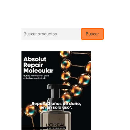
$950.
$820.
Buscar
Buscar
por: