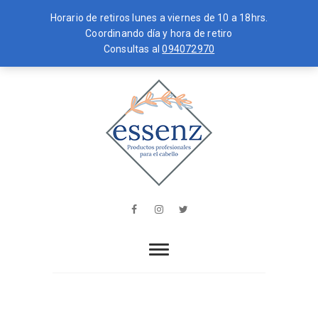
Horario de retiros lunes a viernes de 10 a 18hrs.
Coordinando día y hora de retiro
Consultas al
094072970
Skip
MENU
to
content
essenz
PRODUCTOS PROFESIONALES PARA
EL CABELLO
Facebook
Instagram
Twitter