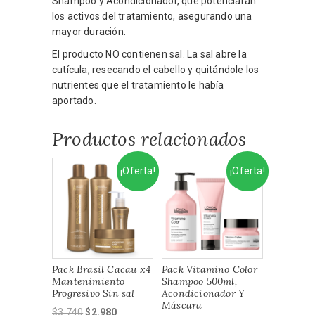
Shampoo y Acondicionador, que potenciarán
los activos del tratamiento, asegurando una
mayor duración.
El producto NO contienen sal. La sal abre la
cutícula, resecando el cabello y quitándole los
nutrientes que el tratamiento le había
aportado.
Productos relacionados
¡Oferta!
¡Oferta!
Pack Brasil Cacau x4
Pack Vitamino Color
Mantenimiento
Shampoo 500ml,
Progresivo Sin sal
Acondicionador Y
Máscara
El
El
$
3.740
$
2.980