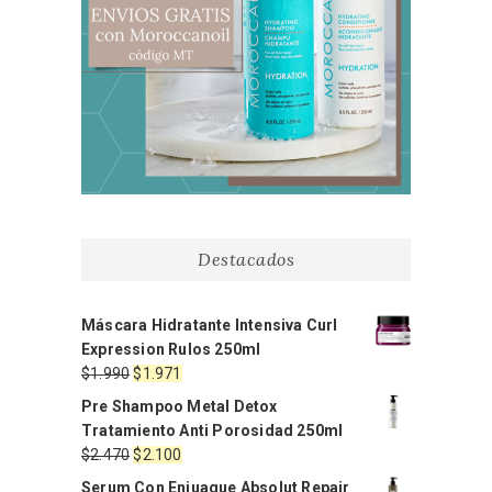
Destacados
Máscara Hidratante Intensiva Curl
Expression Rulos 250ml
El
El
$
1.990
$
1.971
precio
precio
Pre Shampoo Metal Detox
original
actual
Tratamiento Anti Porosidad 250ml
era:
es:
El
El
$
2.470
$
2.100
$1.990.
$1.971.
precio
precio
Serum Con Enjuague Absolut Repair