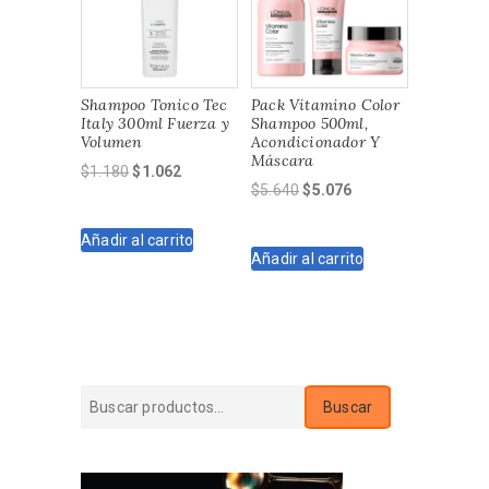
Shampoo Tonico Tec
Pack Vitamino Color
Italy 300ml Fuerza y
Shampoo 500ml,
Volumen
Acondicionador Y
Máscara
El
El
$
1.180
$
1.062
El
El
$
5.640
$
5.076
precio
precio
precio
precio
original
actual
original
actual
Añadir al carrito
era:
es:
Añadir al carrito
era:
es:
$1.180.
$1.062.
$5.640.
$5.076.
Buscar
Buscar
por: