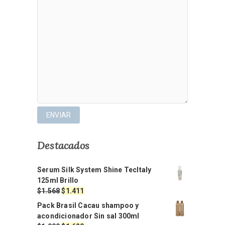
Destacados
Serum Silk System Shine TecItaly
125ml Brillo
El
El
$
1.568
$
1.411
precio
precio
Pack Brasil Cacau shampoo y
original
actual
acondicionador Sin sal 300ml
era:
es: