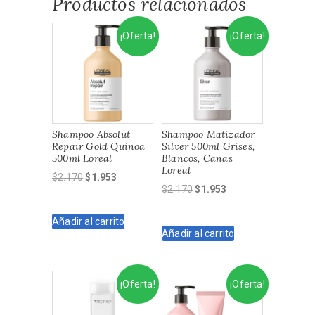
Productos relacionados
¡Oferta!
¡Oferta!
Shampoo Absolut
Shampoo Matizador
Repair Gold Quinoa
Silver 500ml Grises,
500ml Loreal
Blancos, Canas
Loreal
El
El
$
2.170
$
1.953
El
El
$
2.170
$
1.953
precio
precio
precio
precio
original
actual
original
actual
Añadir al carrito
era:
es:
Añadir al carrito
era:
es:
$2.170.
$1.953.
$2.170.
$1.953.
¡Oferta!
¡Oferta!