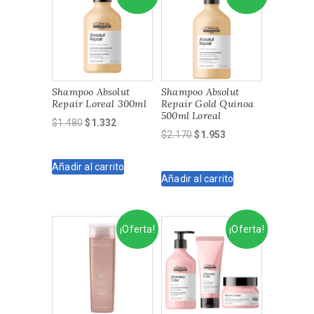
Shampoo Absolut
Shampoo Absolut
Repair Loreal 300ml
Repair Gold Quinoa
500ml Loreal
El
El
$
1.480
$
1.332
El
El
$
2.170
$
1.953
precio
precio
precio
precio
original
actual
original
actual
Añadir al carrito
era:
es:
Añadir al carrito
era:
es:
$1.480.
$1.332.
$2.170.
$1.953.
¡Oferta!
¡Oferta!