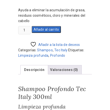
precio
precio
original
actual
Ayuda a eliminar la acumulación de grasa,
era:
es:
residuos cosméticos, cloro y minerales del
$1.180.
$1.062.
cabello
Shampoo
Añadir al carrito
Profondo
Tec
Italy
Añadir a la lista de deseos
300ml
Categorías:
Shampoo
,
Tec Italy
Etiquetas:
Limpieza
Limpieza profunda
,
Profondo
profunda
cantidad
Descripción
Valoraciones (0)
Shampoo Profondo Tec
Italy 300ml
Limpieza profunda