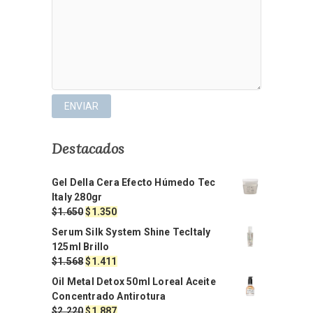
Destacados
Gel Della Cera Efecto Húmedo Tec
Italy 280gr
El
El
$
1.650
$
1.350
precio
precio
Serum Silk System Shine TecItaly
original
actual
125ml Brillo
era:
es:
El
El
$
1.568
$
1.411
$1.650.
$1.350.
precio
precio
Oil Metal Detox 50ml Loreal Aceite
original
actual
Concentrado Antirotura
era:
es:
El
El
$
2.220
$
1.887