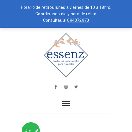
Horario de retiros lunes a viernes de 10 a 18hrs.
Coordinando día y hora de retiro
Consultas al
094072970
Skip
MENU
to
content
essenz
PRODUCTOS PROFESIONALES PARA
EL CABELLO
Facebook
Instagram
Twitter
¡Oferta!