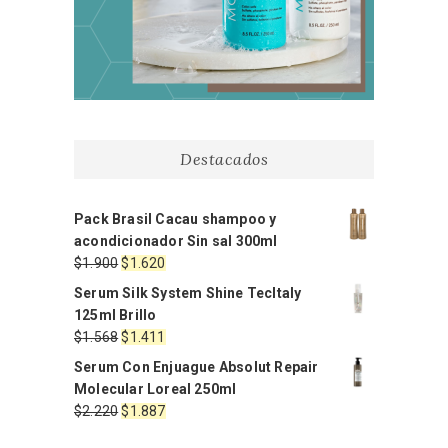
Destacados
Pack Brasil Cacau shampoo y
acondicionador Sin sal 300ml
El
El
$
1.900
$
1.620
precio
precio
Serum Silk System Shine TecItaly
original
actual
125ml Brillo
era:
es:
El
El
$
1.568
$
1.411
$1.900.
$1.620.
precio
precio
Serum Con Enjuague Absolut Repair
original
actual
Molecular Loreal 250ml
era:
es:
El
El
$
2.220
$
1.887
$1.568.
$1.411.
precio
precio