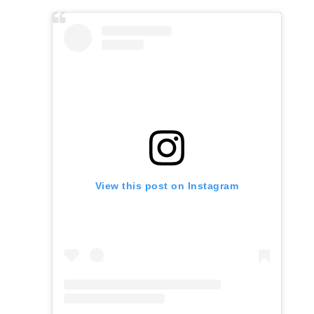
original
actual
era:
es:
$2.220.
$1.887.
View this post on Instagram