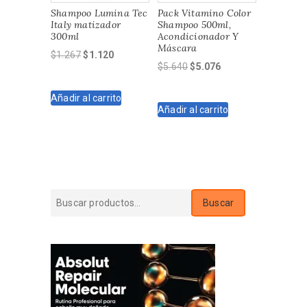
Shampoo Lumina Tec
Pack Vitamino Color
Italy matizador
Shampoo 500ml,
300ml
Acondicionador Y
Máscara
El
El
$
1.267
$
1.120
El
El
$
5.640
$
5.076
precio
precio
precio
precio
original
actual
original
actual
Añadir al carrito
era:
es:
Añadir al carrito
era:
es:
$1.267.
$1.120.
$5.640.
$5.076.
Buscar
Buscar
por: