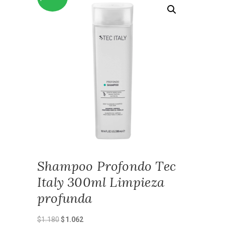
Shampoo Profondo Tec
Italy 300ml Limpieza
profunda
El
El
$
1.180
$
1.062