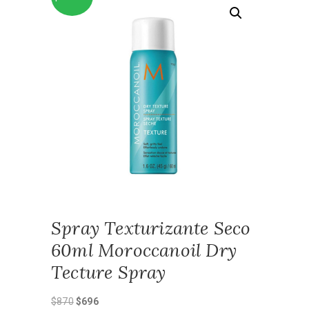
Spray Texturizante Seco
60ml Moroccanoil Dry
Tecture Spray
El
El
$
870
$
696