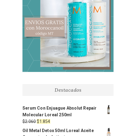
Destacados
Serum Con Enjuague Absolut Repair
Molecular Loreal 250ml
El
El
$
2.060
$
1.854
precio
precio
Oil Metal Detox 50ml Loreal Aceite
original
actual