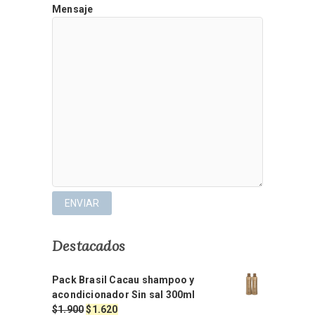
Mensaje
Destacados
Pack Brasil Cacau shampoo y
acondicionador Sin sal 300ml
El
El
$
1.900
$
1.620