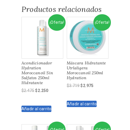
Productos relacionados
¡Oferta!
¡Oferta!
Acondicionador
Máscara Hidratante
Hydration
Utrlaligera
Moroccanoil Sin
Moroccanoil 250ml
Sulfatos 250ml
Hydration
Hidratante
El
El
$
3.719
$
2.975
El
El
$
2.475
$
2.250
precio
precio
precio
precio
original
actual
original
actual
Añadir al carrito
era:
es:
Añadir al carrito
era:
es:
$3.719.
$2.975.
$2.475.
$2.250.
¡Oferta!
¡Oferta!