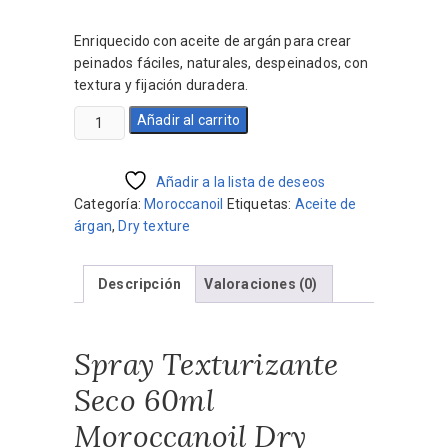
precio
precio
original
actual
Enriquecido con aceite de argán para crear
era:
es:
peinados fáciles, naturales, despeinados, con
$870.
$696.
textura y fijación duradera.
Spray
Añadir al carrito
Texturizante
Seco
60ml
Añadir a la lista de deseos
Moroccanoil
Categoría:
Moroccanoil
Etiquetas:
Aceite de
Dry
árgan
,
Dry texture
Tecture
Spray
Descripción
Valoraciones (0)
cantidad
Spray Texturizante
Seco 60ml
Moroccanoil Dry