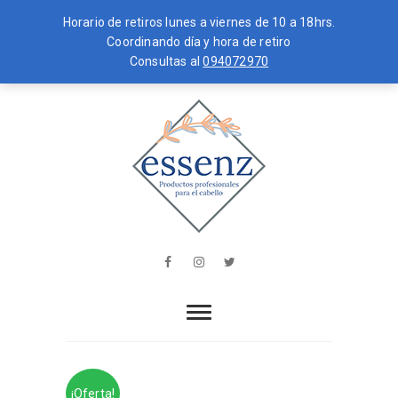
Horario de retiros lunes a viernes de 10 a 18hrs.
Coordinando día y hora de retiro
Consultas al
094072970
Skip
MENU
to
content
essenz
PRODUCTOS PROFESIONALES PARA
EL CABELLO
Facebook
Instagram
Twitter
¡Oferta!