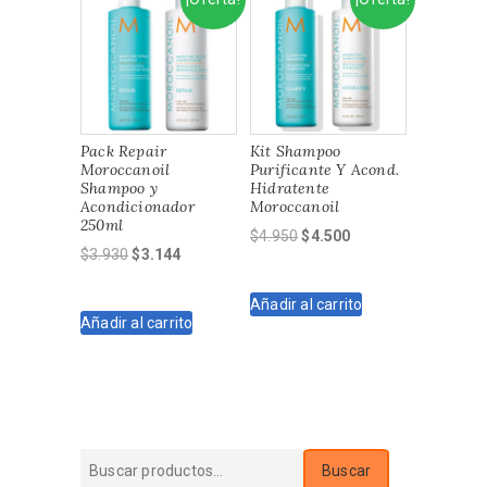
Pack Repair
Kit Shampoo
Moroccanoil
Purificante Y Acond.
Shampoo y
Hidratente
Acondicionador
Moroccanoil
250ml
El
El
$
4.950
$
4.500
El
El
$
3.930
$
3.144
precio
precio
precio
precio
original
actual
original
actual
Añadir al carrito
era:
es:
Añadir al carrito
era:
es:
$4.950.
$4.500.
$3.930.
$3.144.
Buscar
Buscar
por: