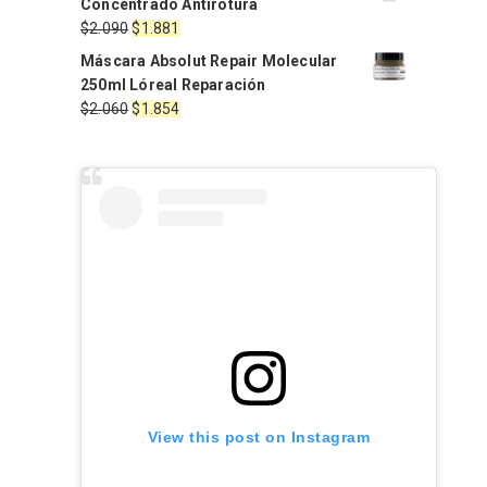
Concentrado Antirotura
era:
es:
El
El
$
2.090
$
1.881
$2.060.
$1.854.
precio
precio
Máscara Absolut Repair Molecular
original
actual
250ml Lóreal Reparación
era:
es:
El
El
$
2.060
$
1.854
$2.090.
$1.881.
precio
precio
original
actual
era:
es:
$2.060.
$1.854.
View this post on Instagram