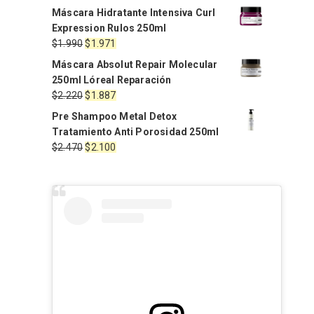
Máscara Hidratante Intensiva Curl
Expression Rulos 250ml
El
El
$
1.990
$
1.971
precio
precio
Máscara Absolut Repair Molecular
original
actual
250ml Lóreal Reparación
era:
es:
El
El
$
2.220
$
1.887
$1.990.
$1.971.
precio
precio
Pre Shampoo Metal Detox
original
actual
Tratamiento Anti Porosidad 250ml
era:
es:
El
El
$
2.470
$
2.100
$2.220.
$1.887.
precio
precio
original
actual
era:
es:
$2.470.
$2.100.