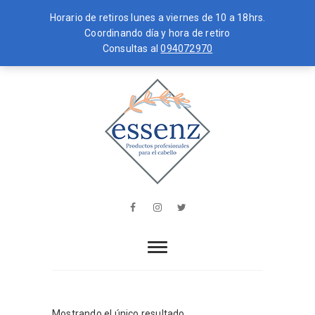
Horario de retiros lunes a viernes de 10 a 18hrs.
Coordinando día y hora de retiro
Consultas al
094072970
Skip
MENU
to
content
essenz
PRODUCTOS PROFESIONALES PARA
EL CABELLO
Facebook
Instagram
Twitter
Mostrando el único resultado