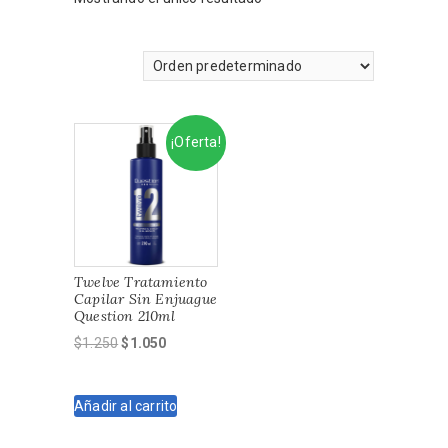
¡Oferta!
Twelve Tratamiento
Capilar Sin Enjuague
Question 210ml
El
El
$
1.250
$
1.050
precio
precio
original
actual
Añadir al carrito
era:
es:
$1.250.
$1.050.