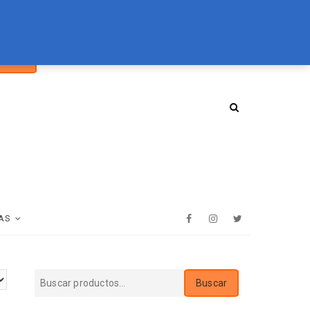
car
094 072 970
tienda@essenz.com.uy
Buscar
:
AS
Facebook
Instagram
Twitter
Buscar
Buscar
por: