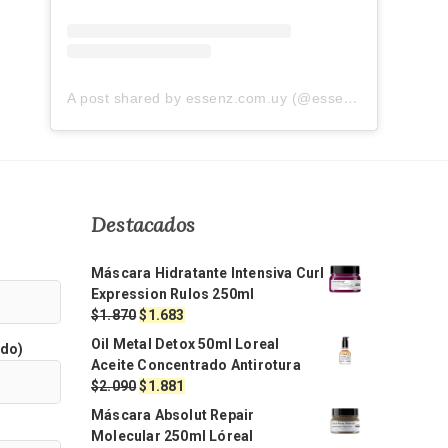
A post shared by essenz.com.uy (@essenz.com.uy)
Destacados
Máscara Hidratante Intensiva Curl
Expression Rulos 250ml
El
El
$
1.870
$
1.683
precio
precio
Oil Metal Detox 50ml Loreal
ido)
original
actual
Aceite Concentrado Antirotura
era:
es:
El
El
$
2.090
$
1.881
$1.870.
$1.683.
precio
precio
Máscara Absolut Repair
original
actual
Molecular 250ml Lóreal
era:
es: