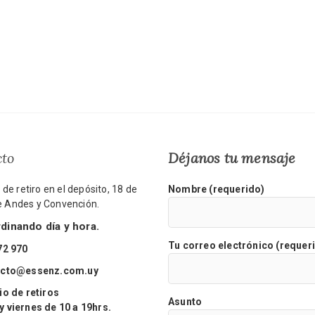
cto
Déjanos tu mensaje
de retiro en el depósito, 18 de
Nombre (requerido)
re Andes y Convención.
inando día y hora.
Tu correo electrónico (requer
72 970
acto@essenz.com.uy
o de retiros
Asunto
viernes de 10 a 19hrs.