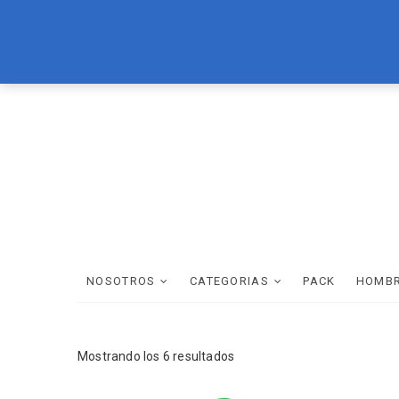
Skip
LOREAL
BRASIL CACAU
TEC ITALY
WELLA
SCHWAR
to
content
NOSOTROS
CATEGORIAS
PACK
HOMB
Mostrando los 6 resultados