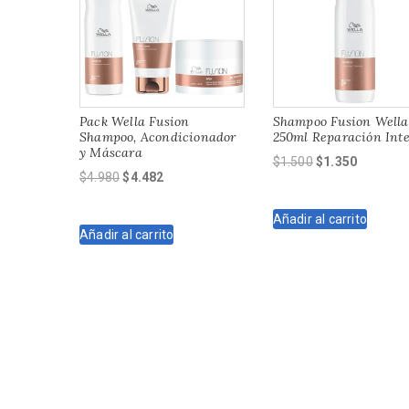
Pack Wella Fusion
Shampoo Fusion Wella
Shampoo, Acondicionador
250ml Reparación Int
y Máscara
El
El
$
1.500
$
1.350
El
El
$
4.980
$
4.482
precio
precio
precio
precio
original
actual
original
actual
Añadir al carrito
era:
es:
Añadir al carrito
era:
es:
$1.500.
$1.350.
$4.980.
$4.482.