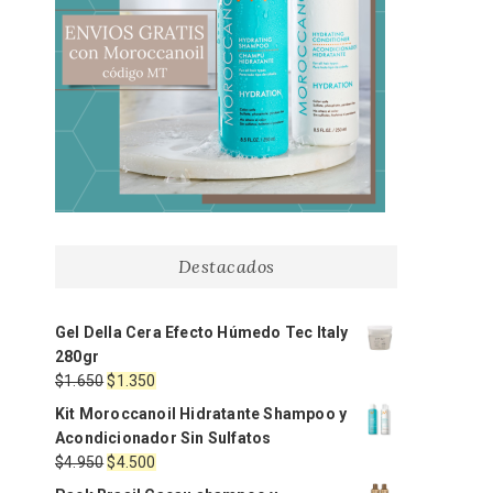
Destacados
Gel Della Cera Efecto Húmedo Tec Italy
280gr
El
El
$
1.650
$
1.350
precio
precio
Kit Moroccanoil Hidratante Shampoo y
original
actual
Acondicionador Sin Sulfatos
era:
es:
El
El
$
4.950
$
4.500
$1.650.
$1.350.
precio
precio