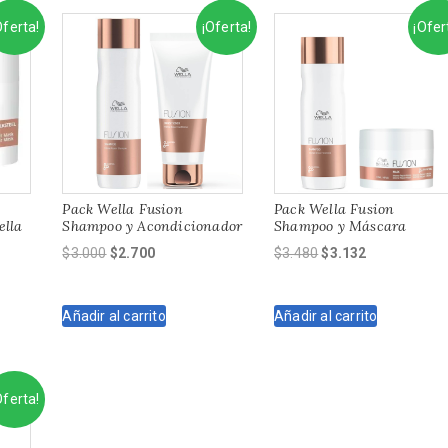
Oferta!
¡Oferta!
¡Ofer
Pack Wella Fusion
Pack Wella Fusion
ella
Shampoo y Acondicionador
Shampoo y Máscara
El
El
El
El
$
3.000
$
2.700
$
3.480
$
3.132
precio
precio
precio
precio
original
actual
original
actual
Añadir al carrito
Añadir al carrito
era:
es:
era:
es:
$3.000.
$2.700.
$3.480.
$3.132.
Oferta!