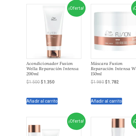
¡Oferta!
¡
Acondicionador Fusion
Máscara Fusion
Wella Reparación Intensa
Reparación Intensa W
200ml
150ml
El
El
El
El
$
1.500
$
1.350
$
1.980
$
1.782
precio
precio
precio
precio
original
actual
original
actual
Añadir al carrito
Añadir al carrito
era:
es:
era:
es:
$1.500.
$1.350.
$1.980.
$1.782.
¡Oferta!
¡