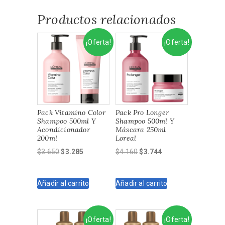
Productos relacionados
¡Oferta!
¡Oferta!
Pack Vitamino Color
Pack Pro Longer
Shampoo 500ml Y
Shampoo 500ml Y
Acondicionador
Máscara 250ml
200ml
Loreal
El
El
El
El
$
3.650
$
3.285
$
4.160
$
3.744
precio
precio
precio
precio
original
actual
original
actual
Añadir al carrito
Añadir al carrito
era:
es:
era:
es:
$3.650.
$3.285.
$4.160.
$3.744.
¡Oferta!
¡Oferta!