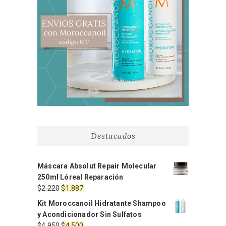
Destacados
Máscara Absolut Repair Molecular
250ml Lóreal Reparación
El
El
$
2.220
$
1.887
precio
precio
Kit Moroccanoil Hidratante Shampoo
original
actual
y Acondicionador Sin Sulfatos
era:
es:
El
El
$
4.950
$
4.500