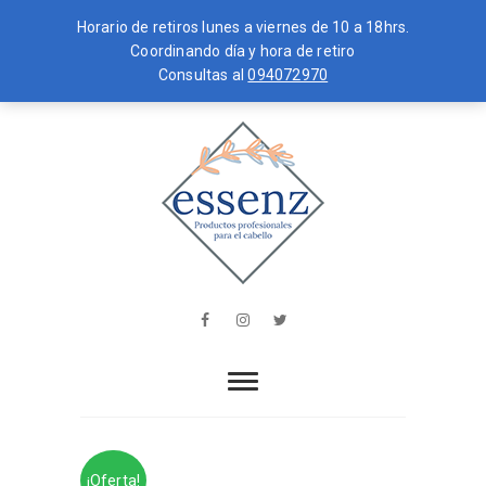
Horario de retiros lunes a viernes de 10 a 18hrs.
Coordinando día y hora de retiro
Consultas al
094072970
Skip
MENU
to
content
essenz
PRODUCTOS PROFESIONALES PARA
EL CABELLO
Facebook
Instagram
Twitter
¡Oferta!