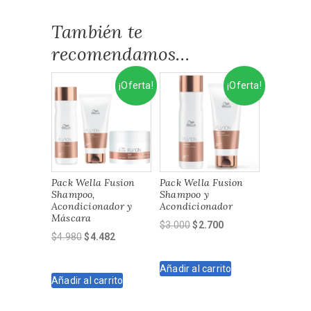
También te
recomendamos…
¡Oferta!
¡Oferta!
Pack Wella Fusion
Pack Wella Fusion
Shampoo,
Shampoo y
Acondicionador y
Acondicionador
Máscara
El
El
$
3.000
$
2.700
El
El
$
4.980
$
4.482
precio
precio
precio
precio
original
actual
original
actual
Añadir al carrito
era:
es:
Añadir al carrito
era:
es:
$3.000.
$2.700.
$4.980.
$4.482.