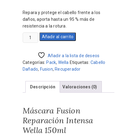
precio
precio
original
actual
Repara y protege el cabello frente a los
era:
es:
daños, aporta hasta un 95 % más de
$1.980.
$1.782.
resistencia a la rotura.
Máscara
Añadir al carrito
Fusion
Reparación
Intensa
Añadir a la lista de deseos
Wella
Categorías:
Pack
,
Wella
Etiquetas:
Cabello
150ml
Dañado
,
Fusion
,
Recuperador
cantidad
Descripción
Valoraciones (0)
Máscara Fusion
Reparación Intensa
Wella 150ml