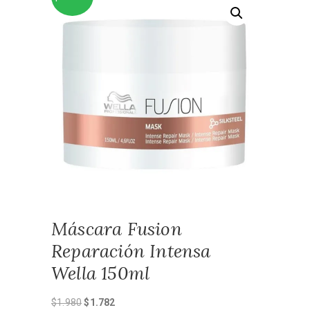
Máscara Fusion
Reparación Intensa
Wella 150ml
El
El
$
1.980
$
1.782