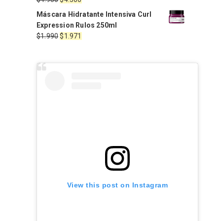
$2.220.
$1.887.
precio
precio
Máscara Hidratante Intensiva Curl
original
actual
Expression Rulos 250ml
era:
es:
El
El
$
1.990
$
1.971
$4.950.
$4.500.
precio
precio
original
actual
era:
es:
$1.990.
$1.971.
View this post on Instagram