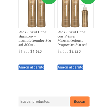
Pack Brasil Cacau
Pack Brasil Cacau
shampoo y
con Primer
acondicionador Sin
Mantenimiento
sal 300ml
Progresivo Sin sal
El
El
El
El
$
1.900
$
1.620
$
2.650
$
2.230
precio
precio
precio
precio
original
actual
original
actual
Añadir al carrito
Añadir al carrito
era:
es:
era:
es:
$1.900.
$1.620.
$2.650.
$2.230.
Buscar
Buscar
por: