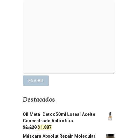
Destacados
Oil Metal Detox 50ml Loreal Aceite
Concentrado Antirotura
El
El
$
2.220
$
1.887
precio
precio
Máscara Absolut Repair Molecular