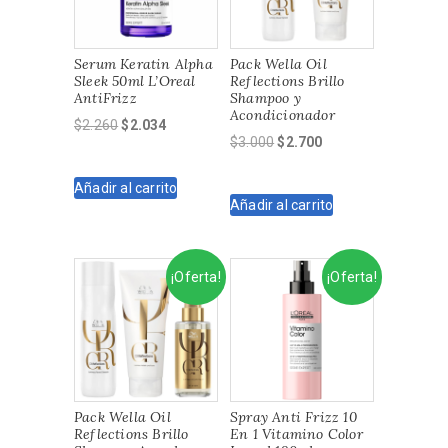
Serum Keratin Alpha
Pack Wella Oil
Sleek 50ml L’Oreal
Reflections Brillo
AntiFrizz
Shampoo y
Acondicionador
El
El
$
2.260
$
2.034
El
El
$
3.000
$
2.700
precio
precio
precio
precio
original
actual
original
actual
Añadir al carrito
era:
es:
Añadir al carrito
era:
es:
$2.260.
$2.034.
$3.000.
$2.700.
¡Oferta!
¡Oferta!
Pack Wella Oil
Spray Anti Frizz 10
Reflections Brillo
En 1 Vitamino Color