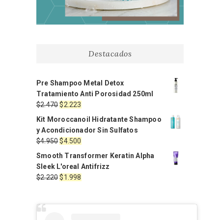
Destacados
Pre Shampoo Metal Detox
Tratamiento Anti Porosidad 250ml
El
El
$
2.470
$
2.223
precio
precio
Kit Moroccanoil Hidratante Shampoo
original
actual
y Acondicionador Sin Sulfatos
era:
es:
El
El
$
4.950
$
4.500
$2.470.
$2.223.
precio
precio
Smooth Transformer Keratin Alpha
original
actual
Sleek L'oreal Antifrizz
era:
es:
El
El
$
2.220
$
1.998
$4.950.
$4.500.
precio
precio
original
actual
era:
es: