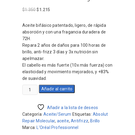
El
El
$
1.350
$
1.215
precio
precio
original
actual
Aceite bifásico patentado, ligero, de rápida
era:
es:
absorción y con una fragancia duradera de
$1.350.
$1.215.
72H.
Repara 2 años de daños para 100 horas de
brillo, anti-frizz 3 días y 3x nutrición sin
apelmazar.
El cabello es más fuerte (10x más fuerza) con
elasticidad y movimiento mejorados, y +83%
de suavidad.
Absolut
Añadir al carrito
Repair
Molecular
Oil
Añadir a la lista de deseos
30
Categoría:
Aceite/Serum
Etiquetas:
Absolut
ml
Repair Molecular
,
aceite
,
Antifrizz
,
Brillo
Aceite
Marca:
L'Oréal Professionnel
Bifásico