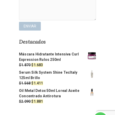
Destacados
Máscara Hidratante Intensiva Curl
Expression Rulos 250ml
El
El
$
1.870
$
1.683
precio
precio
Serum Silk System Shine TecItaly
original
actual
125ml Brillo
era:
es:
El
El
$
1.568
$
1.411
$1.870.
$1.683.
precio
precio
Oil Metal Detox 50ml Loreal Aceite
original
actual
Concentrado Antirotura
era:
es:
El
El
$
2.090
$
1.881
$1.568.
$1.411.
precio
precio
original
actual