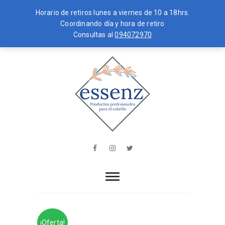
Horario de retiros lunes a viernes de 10 a 18hrs.
Coordinando día y hora de retiro
Consultas al
094072970
Skip
MENU
to
content
essenz
PRODUCTOS PROFESIONALES PARA
EL CABELLO
Facebook
Instagram
Twitter
¡Oferta!