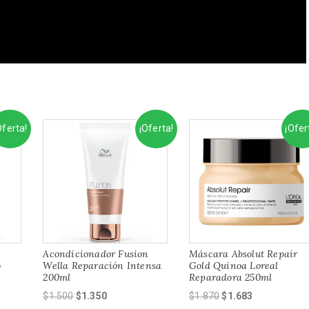
Oferta!
¡Oferta!
¡Ofer
Acondicionador Fusion
Máscara Absolut Repair
o
Wella Reparación Intensa
Gold Quinoa Loreal
200ml
Reparadora 250ml
El
El
El
El
$
1.500
$
1.350
$
1.870
$
1.683