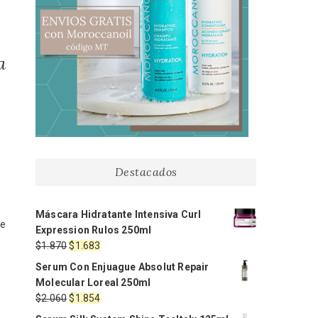
a
Destacados
Máscara Hidratante Intensiva Curl
ue
Expression Rulos 250ml
El
El
$
1.870
$
1.683
precio
precio
Serum Con Enjuague Absolut Repair
original
actual
Molecular Loreal 250ml
era:
es:
El
El
$
2.060
$
1.854
$1.870.
$1.683.
precio
precio