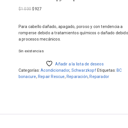
El
El
$
1.030
$
927
precio
precio
original
actual
Para cabello dañado, apagado, poroso y con tendencia a
era:
es:
romperse debido a tratamientos químicos o dañado debid
$1.030.
$927.
a procesos mecánicos.
Sin existencias
Añadir a la lista de deseos
Categorías:
Acondicionador
,
Schwarzkopf
Etiquetas:
BC
bonacure
,
Repair Rescue
,
Reparación
,
Reparador