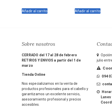
precio
precio
precio
precio
original
actual
original
actual
Añadir al carrito
Añadir al carrito
era:
es:
era:
es:
$2.475.
$2.250.
$1.500.
$1.260.
Sobre nosotros
Conta
CERRADO del 17 al 28 de febrero
Opción 
RETIROS Y ENVIOS a partir del 1 de
julio ent
marzo
Coord
Tienda Online
094 0
Nos especializamos en la venta de
cont
productos profesionales para el cabello y
Horari
garantizamos un excelente servicio,
Lunes y 
asesoramiento profesional y precios
Coordin
accesibles.