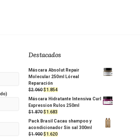
Destacados
Máscara Absolut Repair
Molecular 250ml Lóreal
Reparación
El
El
$
2.060
$
1.854
ido)
precio
precio
Máscara Hidratante Intensiva Curl
original
actual
Expression Rulos 250ml
era:
es:
El
El
$
1.870
$
1.683
$2.060.
$1.854.
precio
precio
Pack Brasil Cacau shampoo y
original
actual
acondicionador Sin sal 300ml
era:
es:
El
El
$
1.900
$
1.620
$1.870.
$1.683.