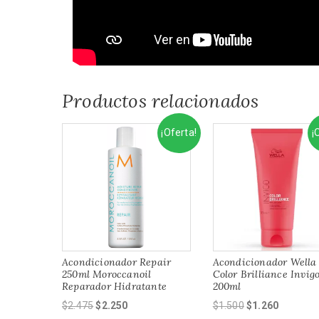
Productos relacionados
¡Oferta!
¡
Acondicionador Repair
Acondicionador Wella
250ml Moroccanoil
Color Brilliance Invig
Reparador Hidratante
200ml
El
El
El
El
$
2.475
$
2.250
$
1.500
$
1.260