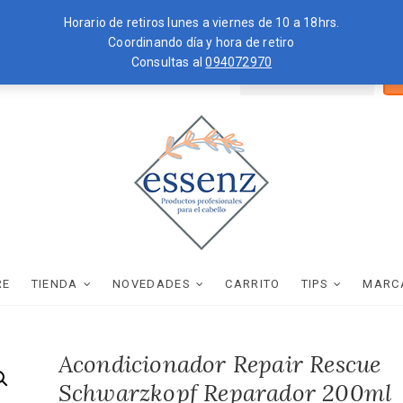
Horario de retiros lunes a viernes de 10 a 18hrs.
Coordinando día y hora de retiro
Consultas al
094072970
Bus
ZKOPF
MOROCCANOIL
por
essenz
PRODUCTOS PROFESIONALES PARA EL CABELLO
RE
TIENDA
NOVEDADES
CARRITO
TIPS
MARC
Acondicionador Repair Rescue
Schwarzkopf Reparador 200ml