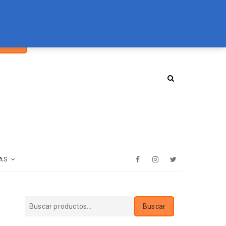
car
094 072 970
tienda@essenz.com.uy
Buscar
:
AS
Facebook
Instagram
Twitter
Buscar
Buscar
por: