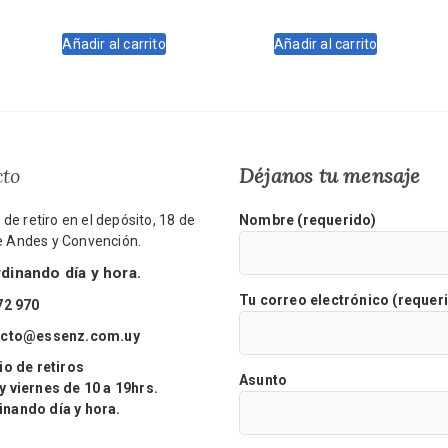
precio
precio
precio
precio
original
actual
original
actual
Añadir al carrito
Añadir al carrito
era:
es:
era:
es:
$1.500.
$1.350.
$1.870.
$1.683.
cto
Déjanos tu mensaje
de retiro en el depósito, 18 de
Nombre (requerido)
re Andes y Convención.
inando día y hora.
Tu correo electrónico (requer
72 970
acto@essenz.com.uy
o de retiros
Asunto
viernes de 10 a 19hrs.
ando día y hora.