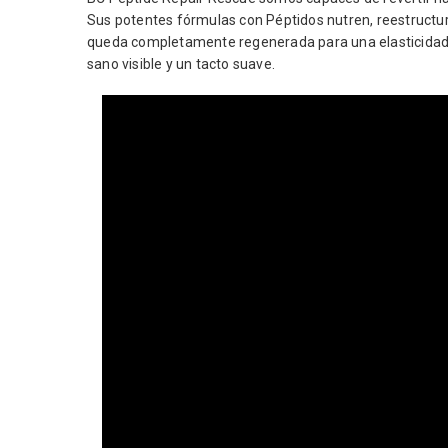
Sus potentes fórmulas con Péptidos nutren, reestructuran 
queda completamente regenerada para una elasticidad 
sano visible y un tacto suave.