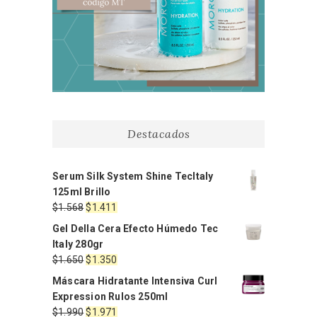
Destacados
Serum Silk System Shine TecItaly
125ml Brillo
El
El
$
1.568
$
1.411
precio
precio
Gel Della Cera Efecto Húmedo Tec
original
actual
Italy 280gr
era:
es:
El
El
$
1.650
$
1.350
$1.568.
$1.411.
precio
precio
Máscara Hidratante Intensiva Curl
original
actual
Expression Rulos 250ml
era:
es:
El
El
$
1.990
$
1.971