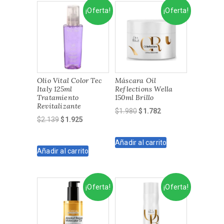
¡Oferta!
¡Oferta!
Olio Vital Color Tec
Máscara Oil
Italy 125ml
Reflections Wella
Tratamiento
150ml Brillo
Revitalizante
El
El
$
1.980
$
1.782
El
El
$
2.139
$
1.925
precio
precio
precio
precio
original
actual
original
actual
Añadir al carrito
era:
es:
Añadir al carrito
era:
es:
$1.980.
$1.782.
$2.139.
$1.925.
¡Oferta!
¡Oferta!