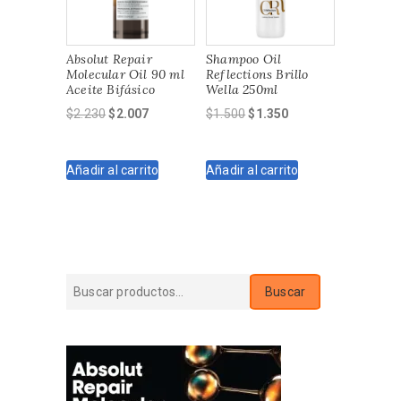
Absolut Repair
Shampoo Oil
Molecular Oil 90 ml
Reflections Brillo
Aceite Bifásico
Wella 250ml
El
El
El
El
$
2.230
$
2.007
$
1.500
$
1.350
precio
precio
precio
precio
original
actual
original
actual
Añadir al carrito
Añadir al carrito
era:
es:
era:
es:
$2.230.
$2.007.
$1.500.
$1.350.
Buscar
Buscar
por: