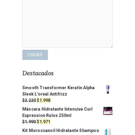
Destacados
Smooth Transformer Keratin Alpha
Sleek L'oreal Antifrizz
El
El
$
2.220
$
1.998
precio
precio
Máscara Hidratante Intensiva Curl
original
actual
Expression Rulos 250ml
era:
es:
El
El
$
1.990
$
1.971
$2.220.
$1.998.
precio
precio
Kit Moroccanoil Hidratante Shampoo
original
actual