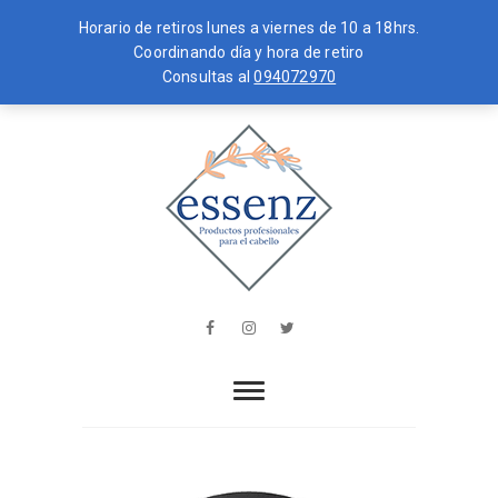
Horario de retiros lunes a viernes de 10 a 18hrs.
Coordinando día y hora de retiro
Consultas al
094072970
Skip
MENU
to
content
essenz
PRODUCTOS PROFESIONALES PARA
EL CABELLO
Facebook
Instagram
Twitter