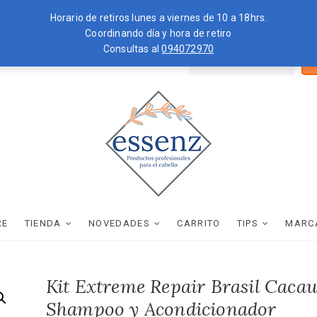
Horario de retiros lunes a viernes de 10 a 18hrs.
Coordinando día y hora de retiro
Consultas al
094072970
Bus
ZKOPF
MOROCCANOIL
por
essenz
PRODUCTOS PROFESIONALES PARA EL CABELLO
RE
TIENDA
NOVEDADES
CARRITO
TIPS
MARC
Kit Extreme Repair Brasil Caca
Shampoo y Acondicionador