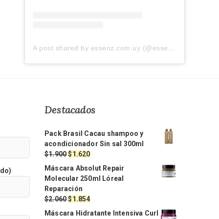
A post shared by essenz.com.uy (@essenz.com.uy)
Destacados
Pack Brasil Cacau shampoo y
acondicionador Sin sal 300ml
El
El
$
1.900
$
1.620
precio
precio
Máscara Absolut Repair
ido)
original
actual
Molecular 250ml Lóreal
era:
es:
Reparación
$1.900.
$1.620.
El
El
$
2.060
$
1.854
precio
precio
Máscara Hidratante Intensiva Curl
original
actual