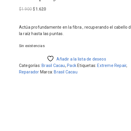
El
El
$
1.900
$
1.620
precio
precio
original
actual
Actúa profundamente en la fibra , recuperando el cabello 
era:
es:
la raíz hasta las puntas.
$1.900.
$1.620.
Sin existencias
Añadir a la lista de deseos
Categorías:
Brasil Cacau
,
Pack
Etiquetas:
Extreme Repair
,
Reparador
Marca:
Brasil Cacau