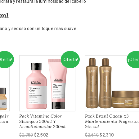
drata y restaura la luminosidad del cabello
0ml
sano y sedoso con un toque más suave.
Oferta!
¡Oferta!
¡Ofer
pair
Pack Vitamino Color
Pack Brasil Cacau x3
cara
Shampoo 300ml Y
Mantenimiento Progresiv
Acondicionador 200ml
Sin sal
El
El
El
El
$
2.780
$
2.502
$
2.610
$
2.310