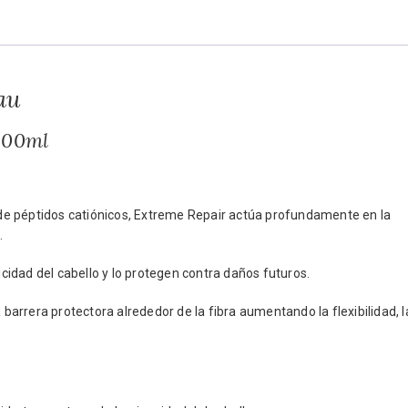
au
300ml
n de péptidos catiónicos, Extreme Repair actúa profundamente en la
.
idad del cabello y lo protegen contra daños futuros.
arrera protectora alrededor de la fibra aumentando la flexibilidad, l