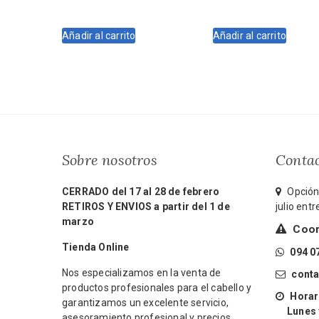
precio
precio
precio
precio
original
actual
original
actual
Añadir al carrito
Añadir al carrito
era:
es:
era:
es:
$3.260.
$2.771.
$4.040.
$3.636.
Sobre nosotros
Conta
CERRADO del 17 al 28 de febrero
Opción 
RETIROS Y ENVIOS a partir del 1 de
julio ent
marzo
Coord
Tienda Online
094 0
Nos especializamos en la venta de
cont
productos profesionales para el cabello y
Horari
garantizamos un excelente servicio,
Lunes y 
asesoramiento profesional y precios