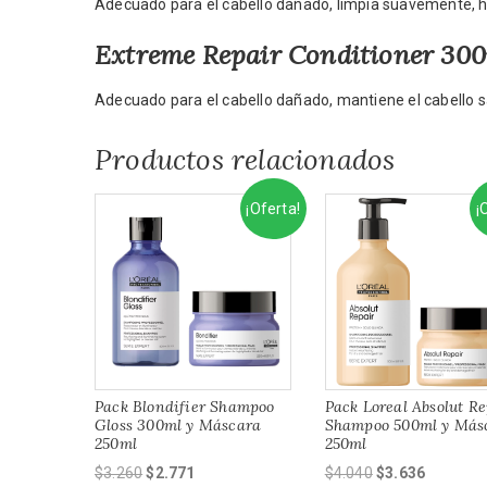
Adecuado para el cabello dañado, limpia suavemente, hi
Extreme Repair Conditioner 30
Adecuado para el cabello dañado, mantiene el cabello 
Productos relacionados
¡Oferta!
¡
Pack Blondifier Shampoo
Pack Loreal Absolut Re
Gloss 300ml y Máscara
Shampoo 500ml y Más
250ml
250ml
El
El
El
El
$
3.260
$
2.771
$
4.040
$
3.636