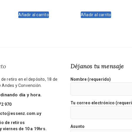
precio
precio
precio
precio
original
actual
original
actual
Añadir al carrito
Añadir al carrito
era:
es:
era:
es:
$2.780.
$2.502.
$2.610.
$2.310.
cto
Déjanos tu mensaje
de retiro en el depósito, 18 de
Nombre (requerido)
re Andes y Convención.
inando día y hora.
Tu correo electrónico (requer
72 970
acto@essenz.com.uy
o de retiros
Asunto
viernes de 10 a 19hrs.