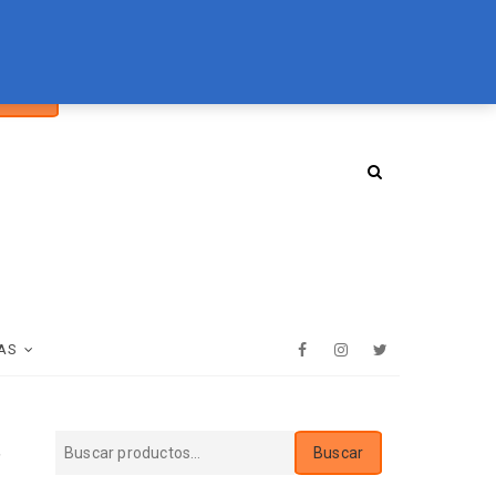
car
094 072 970
tienda@essenz.com.uy
Buscar
:
AS
Facebook
Instagram
Twitter
u
Buscar
Buscar
por: