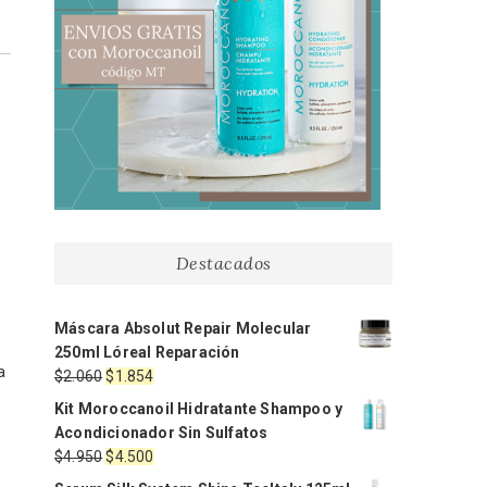
Destacados
Máscara Absolut Repair Molecular
250ml Lóreal Reparación
a
El
El
$
2.060
$
1.854
precio
precio
Kit Moroccanoil Hidratante Shampoo y
original
actual
Acondicionador Sin Sulfatos
era:
es:
El
El
$
4.950
$
4.500
$2.060.
$1.854.
precio
precio