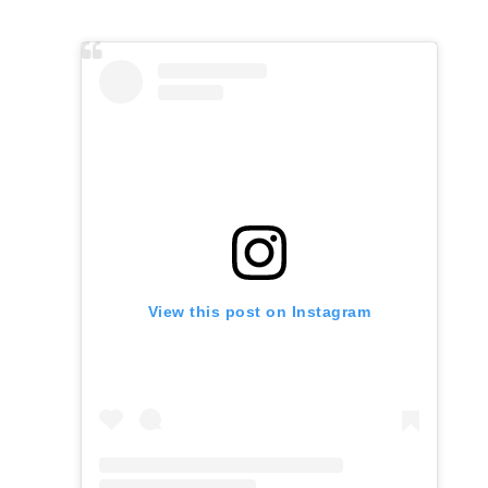
precio
precio
original
actual
era:
es:
$1.650.
$1.350.
View this post on Instagram