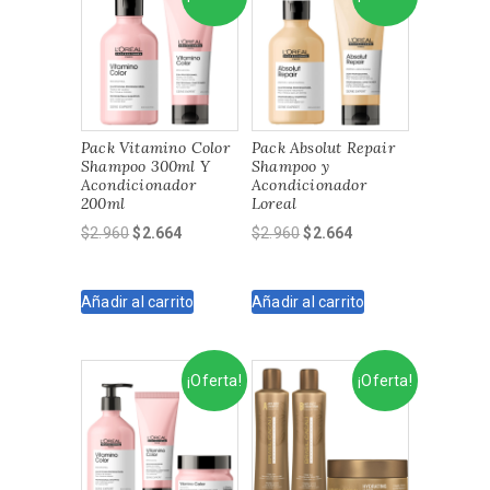
Pack Vitamino Color
Pack Absolut Repair
Shampoo 300ml Y
Shampoo y
Acondicionador
Acondicionador
200ml
Loreal
El
El
El
El
$
2.960
$
2.664
$
2.960
$
2.664
precio
precio
precio
precio
original
actual
original
actual
Añadir al carrito
Añadir al carrito
era:
es:
era:
es:
$2.960.
$2.664.
$2.960.
$2.664.
¡Oferta!
¡Oferta!