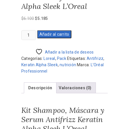
Alpha Sleek L’Oreal
El
El
$
6.100
$
5.185
precio
precio
original
actual
Kit
Añadir al carrito
era:
es:
Shampoo,
$6.100.
$5.185.
Máscara
y
Añadir a la lista de deseos
Serum
Categorías:
Loreal
,
Pack
Etiquetas:
Antifrizz
,
Antifrizz
Keratin Alpha Sleek
,
nutrición
Marca:
L'Oréal
Keratin
Professionnel
Alpha
Sleek
Descripción
Valoraciones (0)
L'Oreal
cantidad
Kit Shampoo, Máscara y
Serum Antifrizz Keratin
Alpha Sleek L’Oreal