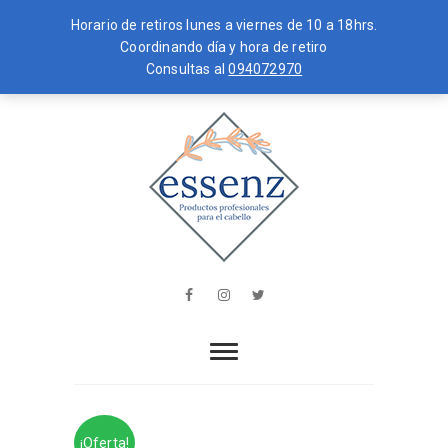
Horario de retiros lunes a viernes de 10 a 18hrs.
Coordinando día y hora de retiro
Consultas al
094072970
Skip
MENU
to
content
essenz
PRODUCTOS PROFESIONALES PARA
EL CABELLO
Facebook
Instagram
Twitter
¡Oferta!