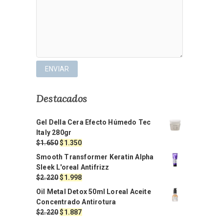
Destacados
Gel Della Cera Efecto Húmedo Tec
Italy 280gr
El
El
$
1.650
$
1.350
precio
precio
Smooth Transformer Keratin Alpha
original
actual
Sleek L'oreal Antifrizz
era:
es:
El
El
$
2.220
$
1.998
$1.650.
$1.350.
precio
precio
Oil Metal Detox 50ml Loreal Aceite
original
actual
Concentrado Antirotura
era:
es:
El
El
$
2.220
$
1.887
$2.220.
$1.998.