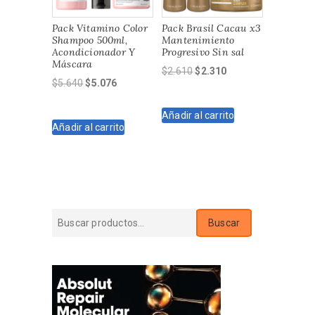
Pack Vitamino Color
Pack Brasil Cacau x3
Shampoo 500ml,
Mantenimiento
Acondicionador Y
Progresivo Sin sal
Máscara
El
El
$
2.610
$
2.310
El
El
$
5.640
$
5.076
precio
precio
precio
precio
original
actual
original
actual
Añadir al carrito
era:
es:
Añadir al carrito
era:
es:
$2.610.
$2.310.
$5.640.
$5.076.
Buscar
Buscar
por: