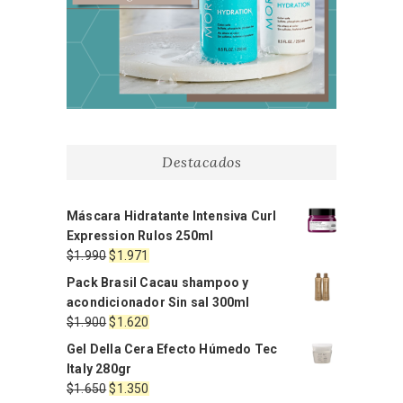
Destacados
Máscara Hidratante Intensiva Curl
Expression Rulos 250ml
El
El
$
1.990
$
1.971
precio
precio
Pack Brasil Cacau shampoo y
original
actual
acondicionador Sin sal 300ml
era:
es:
El
El
$
1.900
$
1.620
$1.990.
$1.971.
precio
precio
Gel Della Cera Efecto Húmedo Tec
original
actual
Italy 280gr
era:
es:
El
El
$
1.650
$
1.350
$1.900.
$1.620.