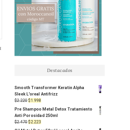
l
Destacados
Smooth Transformer Keratin Alpha
Sleek L'oreal Antifrizz
El
El
$
2.220
$
1.998
precio
precio
Pre Shampoo Metal Detox Tratamiento
original
actual
Anti Porosidad 250ml
era:
es:
El
El
$
2.470
$
2.223
$2.220.
$1.998.
precio
precio