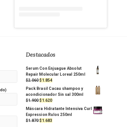
Destacados
Serum Con Enjuague Absolut
Repair Molecular Loreal 250ml
El
El
$
2.060
$
1.854
precio
precio
Pack Brasil Cacau shampoo y
ido)
original
actual
acondicionador Sin sal 300ml
era:
es:
El
El
$
1.900
$
1.620
$2.060.
$1.854.
precio
precio
Máscara Hidratante Intensiva Curl
original
actual
Expression Rulos 250ml
era:
es:
El
El
$
1.870
$
1.683
$1.900.
$1.620.
precio
precio