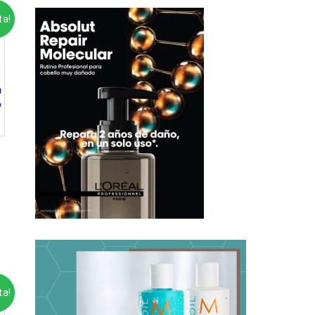
ta!
ta!