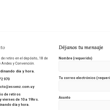
cto
Déjanos tu mensaje
de retiro en el depósito, 18 de
Nombre (requerido)
re Andes y Convención.
inando día y hora.
Tu correo electrónico (requer
72 970
acto@essenz.com.uy
o de retiros
Asunto
viernes de 10 a 19hrs.
ando día y hora.