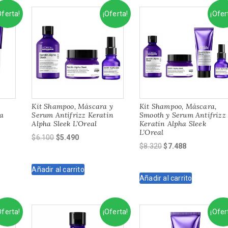
Oferta!
¡Oferta!
¡Ofer
Kit Shampoo, Máscara y
Kit Shampoo, Máscara,
ha
Serum Antifrizz Keratin
Smooth y Serum Antifrizz
Alpha Sleek L’Oreal
Keratin Alpha Sleek
L’Oreal
El
El
$
6.100
$
5.490
El
El
$
8.320
$
7.488
precio
precio
precio
precio
original
actual
original
actual
Añadir al carrito
era:
es:
Añadir al carrito
era:
es:
$6.100.
$5.490.
$8.320.
$7.488.
Oferta!
¡Oferta!
¡Ofer