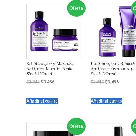
¡Oferta!
¡
Kit Shampoo y Máscara
Kit Shampoo y Smooth
Antifrizz Keratin Alpha
Antifrizz Keratin Alp
Sleek L’Oreal
Sleek L’Oreal
El
El
El
El
$
3.840
$
3.456
$
3.840
$
3.456
precio
precio
precio
precio
original
actual
original
actual
Añadir al carrito
Añadir al carrito
era:
es:
era:
es:
$3.840.
$3.456.
$3.840.
$3.456.
¡Oferta!
¡