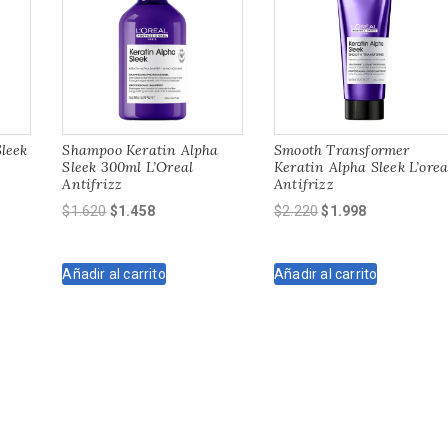
leek
Shampoo Keratin Alpha
Smooth Transformer
z
Sleek 300ml L’Oreal
Keratin Alpha Sleek L’orea
Antifrizz
Antifrizz
El
El
El
El
$
1.620
$
1.458
$
2.220
$
1.998
precio
precio
precio
precio
original
actual
original
actual
Añadir al carrito
Añadir al carrito
era:
es:
era:
es:
$1.620.
$1.458.
$2.220.
$1.998.