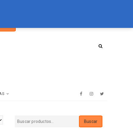
car
094 072 970
tienda@essenz.com.uy
Buscar
:
AS
Facebook
Instagram
Twitter
Buscar
Buscar
por: