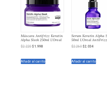
Máscara Antifrizz Keratin
Serum Keratin Alpha S
Alpha Sleek 250ml L’Oreal
50ml L’Oreal AntiFriz
El
El
El
El
$
2.220
$
1.998
$
2.260
$
2.034
precio
precio
precio
precio
original
actual
original
actual
Añadir al carrito
Añadir al carrito
era:
es:
era:
es:
$2.220.
$1.998.
$2.260.
$2.034.