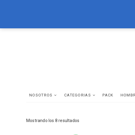
Skip
LOREAL
BRASIL CACAU
TEC ITALY
WELLA
SCHWAR
to
content
NOSOTROS
CATEGORIAS
PACK
HOMB
Mostrando los 8 resultados