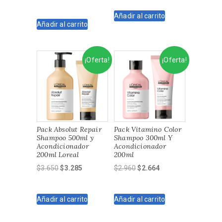
precio
precio
original
actual
original
actual
Añadir al carrito
era:
es:
Añadir al carrito
era:
es:
$3.740.
$2.980.
$4.950.
$4.455.
¡Oferta!
¡Oferta!
Pack Absolut Repair
Pack Vitamino Color
Shampoo 500ml y
Shampoo 300ml Y
Acondicionador
Acondicionador
200ml Loreal
200ml
El
El
El
El
$
3.650
$
3.285
$
2.960
$
2.664
precio
precio
precio
precio
original
actual
original
actual
Añadir al carrito
Añadir al carrito
era:
es:
era:
es:
$3.650.
$3.285.
$2.960.
$2.664.