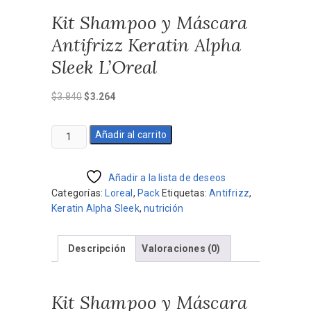
Kit Shampoo y Máscara
Antifrizz Keratin Alpha
Sleek L’Oreal
El
El
$
3.840
$
3.264
precio
precio
original
actual
Kit
Añadir al carrito
era:
es:
Shampoo
$3.840.
$3.264.
y
Máscara
Añadir a la lista de deseos
Antifrizz
Categorías:
Loreal
,
Pack
Etiquetas:
Antifrizz
,
Keratin
Keratin Alpha Sleek
,
nutrición
Alpha
Sleek
Descripción
Valoraciones (0)
L'Oreal
cantidad
Kit Shampoo y Máscara