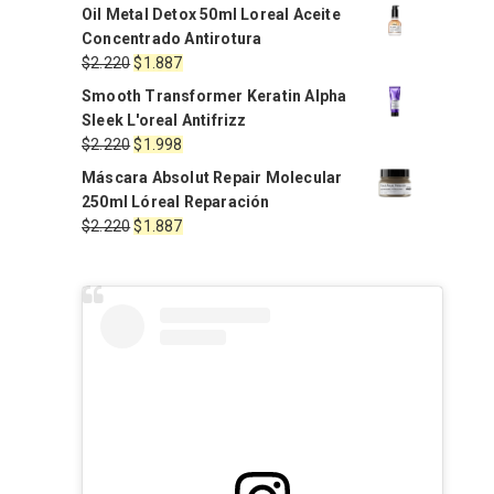
Oil Metal Detox 50ml Loreal Aceite
Concentrado Antirotura
El
El
$
2.220
$
1.887
precio
precio
Smooth Transformer Keratin Alpha
original
actual
Sleek L'oreal Antifrizz
era:
es:
El
El
$
2.220
$
1.998
$2.220.
$1.887.
precio
precio
Máscara Absolut Repair Molecular
original
actual
250ml Lóreal Reparación
era:
es:
El
El
$
2.220
$
1.887
$2.220.
$1.998.
precio
precio
original
actual
era:
es:
$2.220.
$1.887.