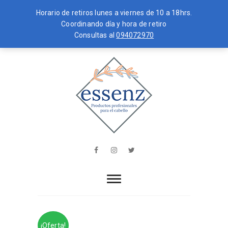
Horario de retiros lunes a viernes de 10 a 18hrs.
Coordinando día y hora de retiro
Consultas al
094072970
Skip
MENU
to
content
essenz
PRODUCTOS PROFESIONALES PARA
EL CABELLO
Facebook
Instagram
Twitter
¡Oferta!