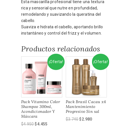
Esta mascarilla profesional tiene una textura
rica y sensorial que nutre en profundidad,
remodelando y suavizando la queratina del
cabello.
Suaviza e hidrata el cabello, aportando brillo
instantáneo y control del frizz y el volumen.
Productos relacionados
¡Oferta!
¡Oferta!
Pack Vitamino Color
Pack Brasil Cacau x4
Shampoo 300ml,
Mantenimiento
Acondicionador Y
Progresivo Sin sal
Máscara
El
El
$
3.740
$
2.980
El
El
$
4.950
$
4.455
precio
precio