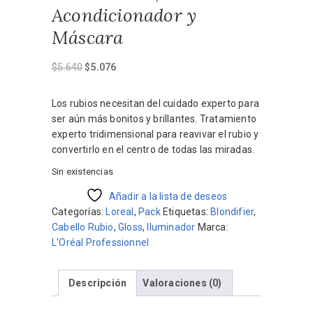
Acondicionador y
Máscara
El
El
$
5.640
$
5.076
precio
precio
original
actual
Los rubios necesitan del cuidado experto para
era:
es:
ser aún más bonitos y brillantes. Tratamiento
$5.640.
$5.076.
experto tridimensional para reavivar el rubio y
convertirlo en el centro de todas las miradas.
Sin existencias
Añadir a la lista de deseos
Categorías:
Loreal
,
Pack
Etiquetas:
Blondifier
,
Cabello Rubio
,
Gloss
,
Iluminador
Marca:
L'Oréal Professionnel
Descripción
Valoraciones (0)