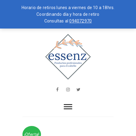
Horario de retiros lunes a viernes de 10 a 18hrs.
Coordinando día y hora de retiro
Consultas al
094072970
Skip
MENU
to
content
essenz
PRODUCTOS PROFESIONALES PARA
EL CABELLO
Facebook
Instagram
Twitter
¡Oferta!