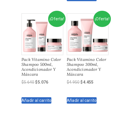
$1.900.
$1.620.
¡Oferta!
¡Oferta!
Pack Vitamino Color
Pack Vitamino Color
Shampoo 500ml,
Shampoo 300ml,
Acondicionador Y
Acondicionador Y
Máscara
Máscara
El
El
El
El
$
5.640
$
5.076
$
4.950
$
4.455
precio
precio
precio
precio
original
actual
original
actual
Añadir al carrito
Añadir al carrito
era:
es:
era:
es:
$5.640.
$5.076.
$4.950.
$4.455.