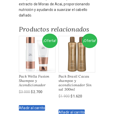
extracto de Moras de Acai, proporcionando
nutrición y ayudando a suavizar el cabello
dañado.
Productos relacionados
¡Oferta!
¡Oferta!
Pack Wella Fusion
Pack Brasil Cacau
Shampoo y
shampoo y
Acondicionador
acondicionador Sin
sal 300ml
El
El
$
3.000
$
2.700
El
El
$
1.900
$
1.620
precio
precio
precio
precio
original
actual
original
actual
Añadir al carrito
era:
es:
Añadir al carrito
era:
es:
$3.000.
$2.700.