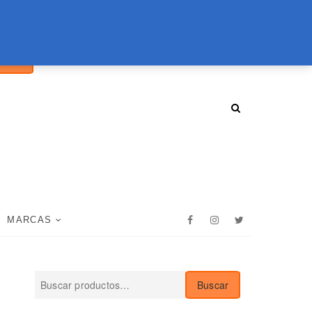
ar
094 072 970
tienda@essenz.com.uy
uscar
LO
MARCAS
Facebook
Instagram
Twitter
Buscar
Buscar
por: