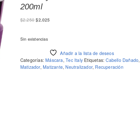
200ml
El
El
$
2.250
$
2.025
precio
precio
original
actual
Sin existencias
era:
es:
$2.250.
$2.025.
Añadir a la lista de deseos
Categorías:
Máscara
,
Tec Italy
Etiquetas:
Cabello Dañado
,
Matizador
,
Matizante
,
Neutralizador
,
Recuperación