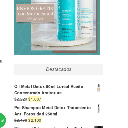
tu
Destacados
Oil Metal Detox 50ml Loreal Aceite
Concentrado Antirotura
El
El
$
2.220
$
1.887
precio
precio
Pre Shampoo Metal Detox Tratamiento
original
actual
Anti Porosidad 250ml
era:
es:
El
El
$
2.470
$
2.100
ta!
$2.220.
$1.887.
precio
precio