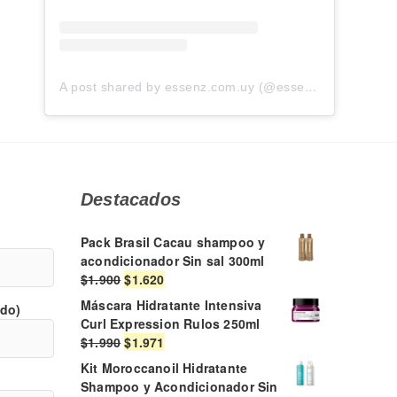
A post shared by essenz.com.uy (@essenz.com.uy)
Destacados
Pack Brasil Cacau shampoo y
acondicionador Sin sal 300ml
El
El
$
1.900
$
1.620
precio
precio
Máscara Hidratante Intensiva
ido)
original
actual
Curl Expression Rulos 250ml
era:
es:
El
El
$
1.990
$
1.971
$1.900.
$1.620.
precio
precio
Kit Moroccanoil Hidratante
original
actual
Shampoo y Acondicionador Sin
era:
es: