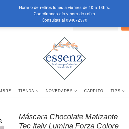
Horario de retiros lunes a viernes de 10 a 18hrs.
Coordinando día y hora de retiro
Consultas al
094072970
Busc
WARZKOPF
MOROCCANOIL
B
por:
essenz
PRODUCTOS PROFESIONALES PARA EL CABEL
MBRE
TIENDA
NOVEDADES
CARRITO
TIPS
Máscara Chocolate Matizante
Tec Italy Lumina Forza Colore