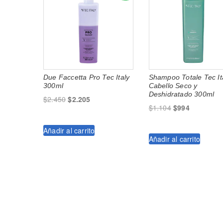
Due Faccetta Pro Tec Italy
Shampoo Totale Tec It
300ml
Cabello Seco y
Deshidratado 300ml
El
El
$
2.450
$
2.205
El
El
$
1.104
$
994
precio
precio
precio
precio
original
actual
original
actual
Añadir al carrito
era:
es:
Añadir al carrito
era:
es:
$2.450.
$2.205.
$1.104.
$994.