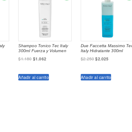
aly
Shampoo Tonico Tec Italy
Due Faccetta Massimo Te
300ml Fuerza y Volumen
Italy Hidratante 300ml
El
El
El
El
$
1.180
$
1.062
$
2.250
$
2.025
precio
precio
precio
precio
original
actual
original
actual
Añadir al carrito
Añadir al carrito
era:
es:
era:
es:
$1.180.
$1.062.
$2.250.
$2.025.