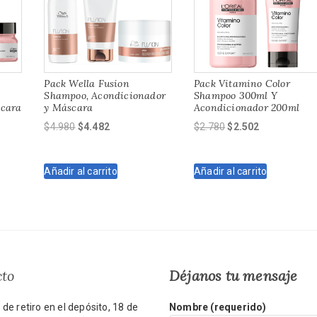
Pack Wella Fusion
Pack Vitamino Color
Shampoo, Acondicionador
Shampoo 300ml Y
scara
y Máscara
Acondicionador 200ml
El
El
El
El
$
4.980
$
4.482
$
2.780
$
2.502
precio
precio
precio
precio
original
actual
original
actual
Añadir al carrito
Añadir al carrito
era:
es:
era:
es:
$4.980.
$4.482.
$2.780.
$2.502.
cto
Déjanos tu mensaje
de retiro en el depósito, 18 de
Nombre (requerido)