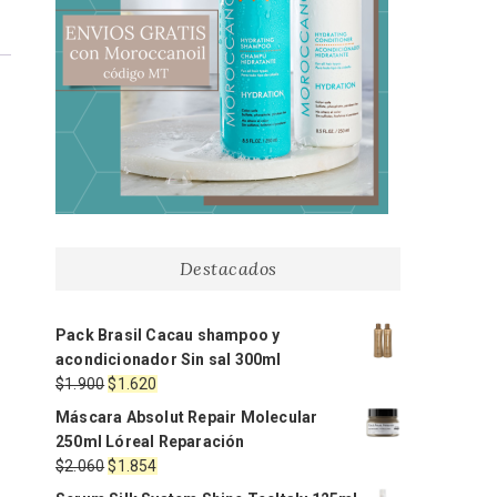
Destacados
Pack Brasil Cacau shampoo y
acondicionador Sin sal 300ml
El
El
$
1.900
$
1.620
precio
precio
Máscara Absolut Repair Molecular
original
actual
250ml Lóreal Reparación
era:
es:
El
El
$
2.060
$
1.854
$1.900.
$1.620.
precio
precio