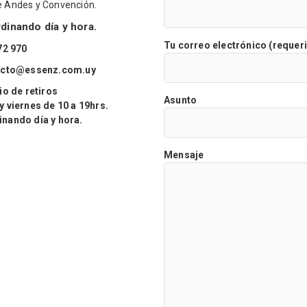
re Andes y Convención.
inando día y hora.
Tu correo electrónico (requer
72 970
acto@essenz.com.uy
o de retiros
Asunto
viernes de 10 a 19hrs.
ando día y hora.
Mensaje