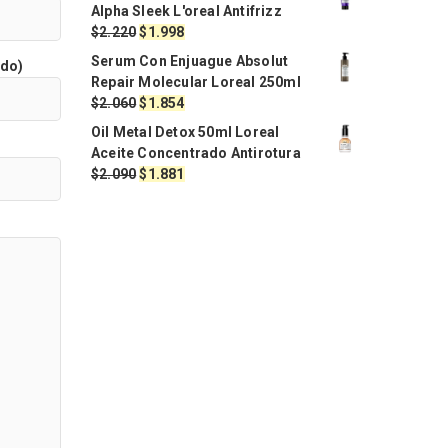
Alpha Sleek L'oreal Antifrizz
El
El
$
2.220
$
1.998
precio
precio
Serum Con Enjuague Absolut
ido)
original
actual
Repair Molecular Loreal 250ml
era:
es:
El
El
$
2.060
$
1.854
$2.220.
$1.998.
precio
precio
Oil Metal Detox 50ml Loreal
original
actual
Aceite Concentrado Antirotura
era:
es:
El
El
$
2.090
$
1.881
$2.060.
$1.854.
precio
precio
original
actual
era:
es:
$2.090.
$1.881.