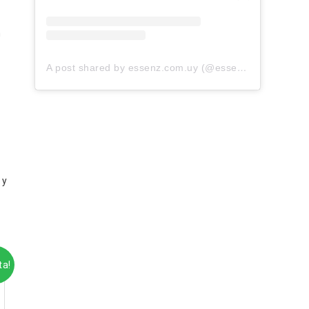
n
A post shared by essenz.com.uy (@essenz.com.uy)
 y
ta!