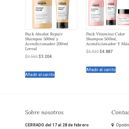
Pack Absolut Repair
Pack Vitamino Color
Shampoo 500ml y
Shampoo 500ml,
Acondicionador 200ml
Acondicionador Y Má
Loreal
El
El
$
5.430
$
4.887
El
El
$
3.560
$
3.204
precio
precio
precio
precio
original
actual
original
actual
Añadir al carrito
era:
es:
Añadir al carrito
era:
es:
$5.430.
$4.887.
$3.560.
$3.204.
Sobre nosotros
Conta
CERRADO del 17 al 28 de febrero
Opción 