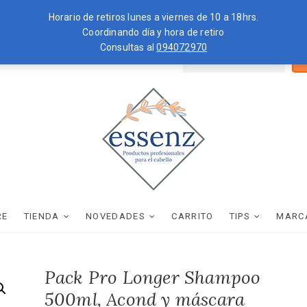
Horario de retiros lunes a viernes de 10 a 18hrs.
Coordinando día y hora de retiro
Consultas al
094072970
Bus
ZKOPF
MOROCCANOIL
por
essenz
PRODUCTOS PROFESIONALES PARA EL CABELLO
RE
TIENDA
NOVEDADES
CARRITO
TIPS
MARC
Pack Pro Longer Shampoo
500ml, Acond y máscara