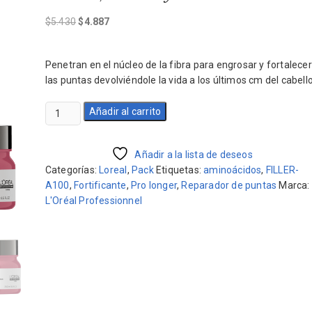
El
El
$
5.430
$
4.887
precio
precio
original
actual
Penetran en el núcleo de la fibra para engrosar y fortalecer
era:
es:
las puntas devolviéndole la vida a los últimos cm del cabello
$5.430.
$4.887.
Pack
Añadir al carrito
Pro
Longer
Shampoo
Añadir a la lista de deseos
500ml,
Categorías:
Loreal
,
Pack
Etiquetas:
aminoácidos
,
FILLER-
Acond
A100
,
Fortificante
,
Pro longer
,
Reparador de puntas
Marca:
y
L'Oréal Professionnel
máscara
cantidad