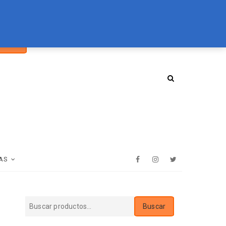
car
094 072 970
tienda@essenz.com.uy
Buscar
:
AS
Facebook
Instagram
Twitter
Buscar
Buscar
por: