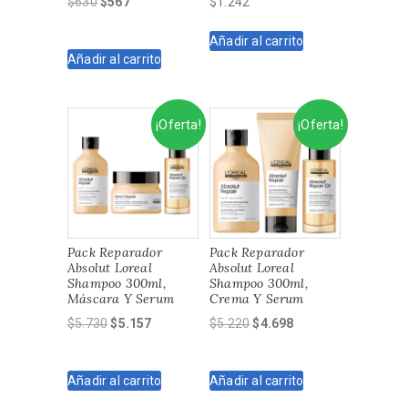
El
El
$
630
$
567
$
1.242
precio
precio
original
actual
Añadir al carrito
Añadir al carrito
era:
es:
$630.
$567.
¡Oferta!
¡Oferta!
Pack Reparador
Pack Reparador
Absolut Loreal
Absolut Loreal
Shampoo 300ml,
Shampoo 300ml,
Máscara Y Serum
Crema Y Serum
El
El
El
El
$
5.730
$
5.157
$
5.220
$
4.698
precio
precio
precio
precio
original
actual
original
actual
Añadir al carrito
Añadir al carrito
era:
es:
era:
es:
$5.730.
$5.157.
$5.220.
$4.698.