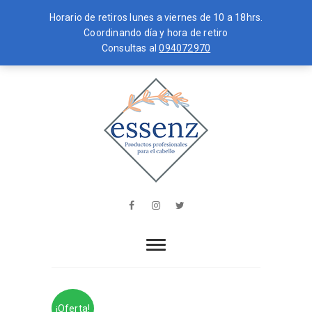
Horario de retiros lunes a viernes de 10 a 18hrs.
Coordinando día y hora de retiro
Consultas al
094072970
Skip
MENU
to
content
essenz
PRODUCTOS PROFESIONALES PARA
EL CABELLO
Facebook
Instagram
Twitter
¡Oferta!