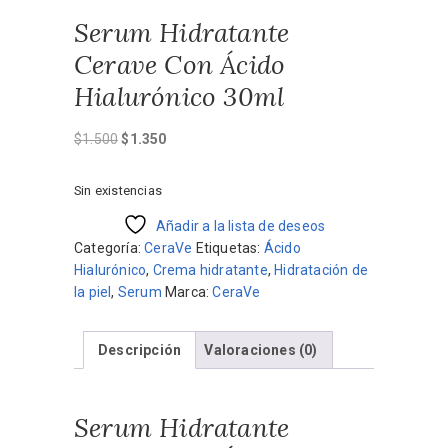
Serum Hidratante
Cerave Con Ácido
Hialurónico 30ml
El
El
$
1.500
$
1.350
precio
precio
original
actual
Sin existencias
era:
es:
$1.500.
Añadir a la lista de deseos
$1.350.
Categoría:
CeraVe
Etiquetas:
Ácido
Hialurónico
,
Crema hidratante
,
Hidratación de
la piel
,
Serum
Marca:
CeraVe
Descripción
Valoraciones (0)
Serum Hidratante