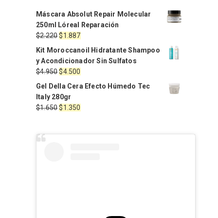
Máscara Absolut Repair Molecular
250ml Lóreal Reparación
El
El
$
2.220
$
1.887
precio
precio
Kit Moroccanoil Hidratante Shampoo
original
actual
y Acondicionador Sin Sulfatos
era:
es:
El
El
$
4.950
$
4.500
$2.220.
$1.887.
precio
precio
Gel Della Cera Efecto Húmedo Tec
original
actual
Italy 280gr
era:
es:
El
El
$
1.650
$
1.350
$4.950.
$4.500.
precio
precio
original
actual
era:
es:
$1.650.
$1.350.