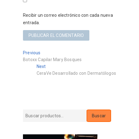
Recibir un correo electrónico con cada nueva
entrada.
Navegación
Previous
Previous
post:
Botoxx Capilar Mary Bosques
de
Next
Next
entradas
post:
CeraVe Desarrollado con Dermatólogos
Buscar
Buscar
por: