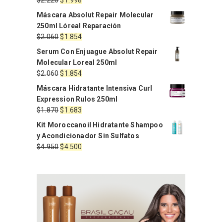
precio
precio
Máscara Absolut Repair Molecular
original
actual
250ml Lóreal Reparación
era:
es:
El
El
$
2.060
$
1.854
$2.220.
$1.998.
precio
precio
Serum Con Enjuague Absolut Repair
original
actual
Molecular Loreal 250ml
era:
es:
El
El
$
2.060
$
1.854
$2.060.
$1.854.
precio
precio
Máscara Hidratante Intensiva Curl
original
actual
Expression Rulos 250ml
era:
es:
El
El
$
1.870
$
1.683
$2.060.
$1.854.
precio
precio
Kit Moroccanoil Hidratante Shampoo
original
actual
y Acondicionador Sin Sulfatos
era:
es:
El
El
$
4.950
$
4.500
$1.870.
$1.683.
precio
precio
original
actual
era:
es:
$4.950.
$4.500.