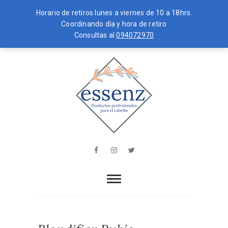
Horario de retiros lunes a viernes de 10 a 18hrs.
Coordinando día y hora de retiro
Consultas al
094072970
Skip
MENU
to
content
essenz
PRODUCTOS PROFESIONALES PARA
EL CABELLO
Facebook
Instagram
Twitter