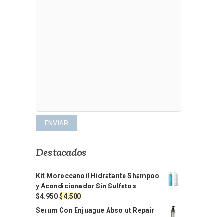
Destacados
Kit Moroccanoil Hidratante Shampoo
y Acondicionador Sin Sulfatos
El
El
$
4.950
$
4.500
precio
precio
Serum Con Enjuague Absolut Repair
original
actual