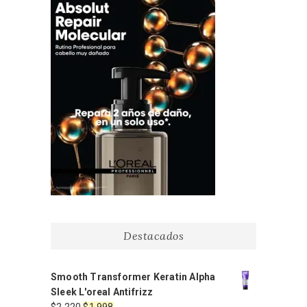
Destacados
Smooth Transformer Keratin Alpha
Sleek L'oreal Antifrizz
El
El
$
2.220
$
1.998