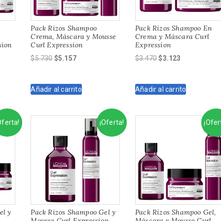
Pack Rizos Shampoo
Pack Rizos Shampoo En
Crema, Máscara y Mousse
Crema y Máscara Curl
sion
Curl Expression
Expression
El
El
El
El
$
5.730
$
5.157
$
3.470
$
3.123
precio
precio
precio
precio
original
actual
original
actual
Añadir al carrito
Añadir al carrito
era:
es:
era:
es:
$5.730.
$5.157.
$3.470.
$3.123.
Oferta!
¡Oferta!
¡Ofer
el y
Pack Rizos Shampoo Gel y
Pack Rizos Shampoo Gel,
l
Mousse Curl Expression
Máscara y Mousse Curl