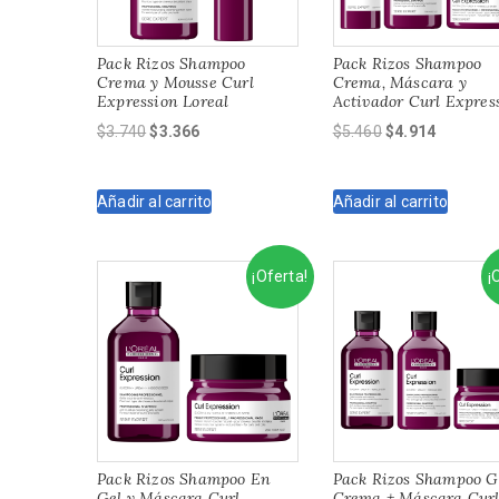
Pack Rizos Shampoo
Pack Rizos Shampoo
Crema y Mousse Curl
Crema, Máscara y
Expression Loreal
Activador Curl Expres
El
El
El
El
$
3.740
$
3.366
$
5.460
$
4.914
precio
precio
precio
precio
original
actual
original
actual
Añadir al carrito
Añadir al carrito
era:
es:
era:
es:
$3.740.
$3.366.
$5.460.
$4.914.
¡Oferta!
¡
Pack Rizos Shampoo En
Pack Rizos Shampoo G
Gel y Máscara Curl
Crema + Máscara Cur