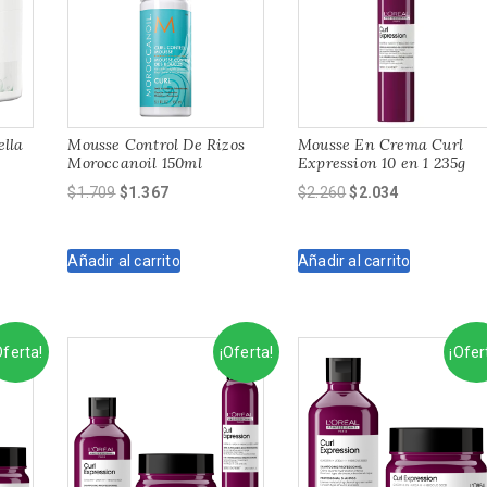
ella
Mousse Control De Rizos
Mousse En Crema Curl
Moroccanoil 150ml
Expression 10 en 1 235g
El
El
El
El
$
1.709
$
1.367
$
2.260
$
2.034
precio
precio
precio
precio
original
actual
original
actual
Añadir al carrito
Añadir al carrito
era:
es:
era:
es:
$1.709.
$1.367.
$2.260.
$2.034.
Oferta!
¡Oferta!
¡Ofer