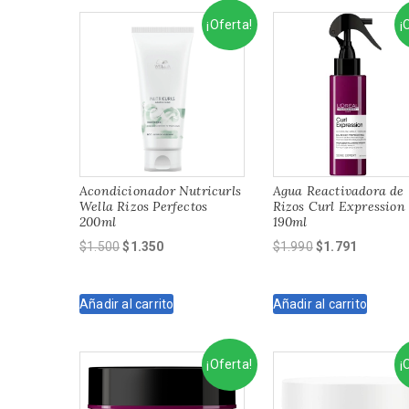
¡Oferta!
¡
Acondicionador Nutricurls
Agua Reactivadora de
Wella Rizos Perfectos
Rizos Curl Expression
200ml
190ml
El
El
El
El
$
1.500
$
1.350
$
1.990
$
1.791
precio
precio
precio
precio
original
actual
original
actual
Añadir al carrito
Añadir al carrito
era:
es:
era:
es:
$1.500.
$1.350.
$1.990.
$1.791.
¡Oferta!
¡