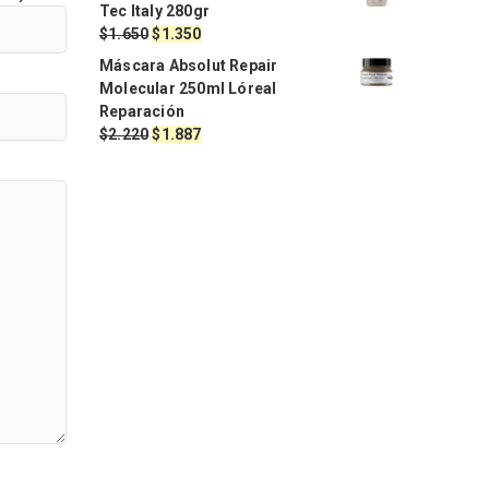
original
actual
Tec Italy 280gr
era:
es:
El
El
$
1.650
$
1.350
$1.900.
$1.620.
precio
precio
Máscara Absolut Repair
original
actual
Molecular 250ml Lóreal
era:
es:
Reparación
$1.650.
$1.350.
El
El
$
2.220
$
1.887
precio
precio
original
actual
era:
es:
$2.220.
$1.887.