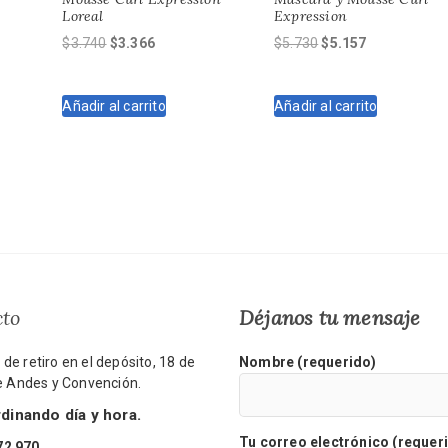
Loreal
Expression
El
El
El
El
$
3.740
$
3.366
$
5.730
$
5.157
precio
precio
precio
precio
original
actual
original
actual
Añadir al carrito
Añadir al carrito
era:
es:
era:
es:
$3.740.
$3.366.
$5.730.
$5.157.
cto
Déjanos tu mensaje
de retiro en el depósito, 18 de
Nombre (requerido)
re Andes y Convención.
inando día y hora.
Tu correo electrónico (requer
72 970