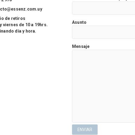
acto@essenz.com.uy
o de retiros
Asunto
viernes de 10 a 19hrs.
ando día y hora.
Mensaje