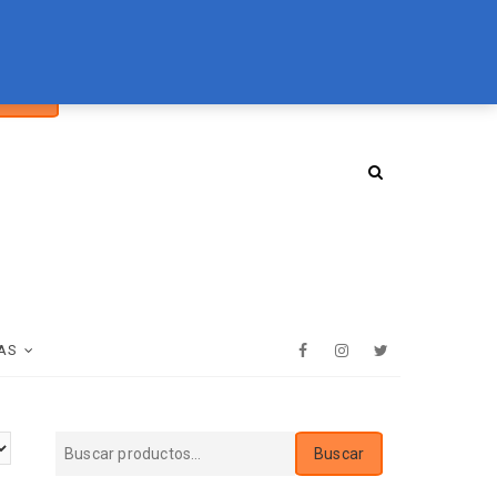
car
094 072 970
tienda@essenz.com.uy
Buscar
:
AS
Facebook
Instagram
Twitter
Buscar
Buscar
por: