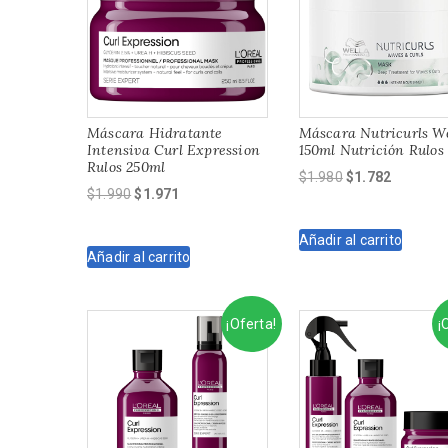
Máscara Hidratante
Máscara Nutricurls W
Intensiva Curl Expression
150ml Nutrición Rulos
Rulos 250ml
El
El
$
1.980
$
1.782
El
El
$
1.990
$
1.971
precio
precio
precio
precio
original
actual
original
actual
Añadir al carrito
era:
es:
Añadir al carrito
era:
es:
$1.980.
$1.782.
$1.990.
$1.971.
¡Oferta!
¡