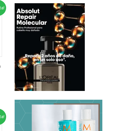
ta!
s
ta!