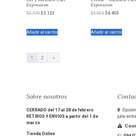
Expression
Expression
El
El
El
El
$
3.470
$
3.123
$
4.950
$
4.455
precio
precio
precio
precio
original
actual
original
actual
Añadir al carrito
Añadir al carrito
era:
es:
era:
es:
$3.470.
$3.123.
$4.950.
$4.455.
1
2
→
Sobre nosotros
Conta
CERRADO del 17 al 28 de febrero
Opción 
RETIROS Y ENVIOS a partir del 1 de
julio ent
marzo
Coord
Tienda Online
094 0