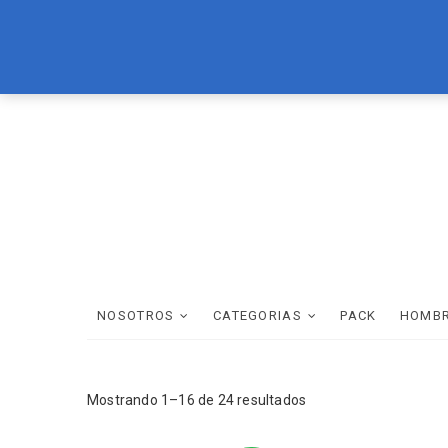
Skip
LOREAL
BRASIL CACAU
TEC ITALY
WELLA
SCHWAR
to
content
NOSOTROS
CATEGORIAS
PACK
HOMB
Mostrando 1–16 de 24 resultados