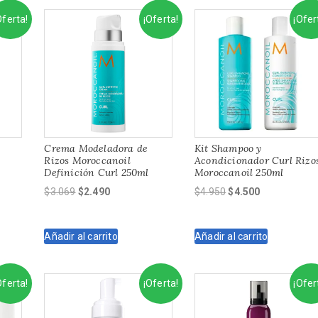
Oferta!
¡Oferta!
¡Ofer
Crema Modeladora de
Kit Shampoo y
Rizos Moroccanoil
Acondicionador Curl Rizo
Definición Curl 250ml
Moroccanoil 250ml
El
El
El
El
$
3.069
$
2.490
$
4.950
$
4.500
precio
precio
precio
precio
original
actual
original
actual
Añadir al carrito
Añadir al carrito
era:
es:
era:
es:
$3.069.
$2.490.
$4.950.
$4.500.
Oferta!
¡Oferta!
¡Ofer