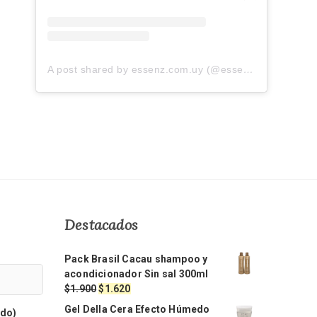
A post shared by essenz.com.uy (@essenz.com.uy)
Destacados
Pack Brasil Cacau shampoo y
acondicionador Sin sal 300ml
El
El
$
1.900
$
1.620
precio
precio
Gel Della Cera Efecto Húmedo
ido)