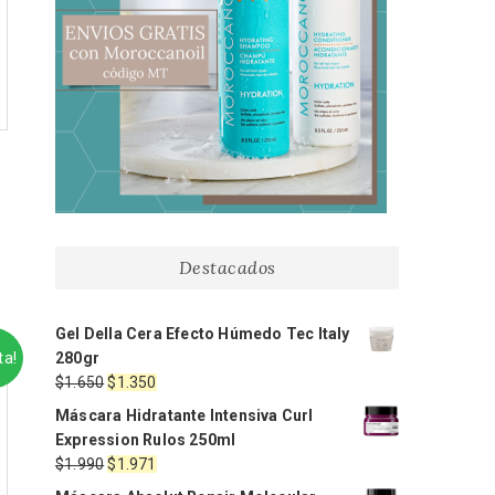
Destacados
Gel Della Cera Efecto Húmedo Tec Italy
ta!
280gr
El
El
$
1.650
$
1.350
precio
precio
Máscara Hidratante Intensiva Curl
original
actual
Expression Rulos 250ml
era:
es:
El
El
$
1.990
$
1.971
$1.650.
$1.350.
precio
precio