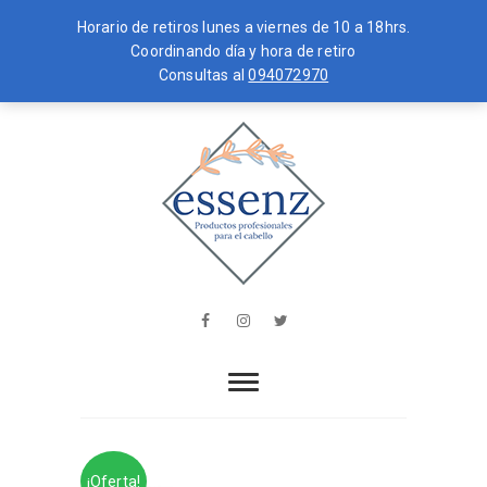
Horario de retiros lunes a viernes de 10 a 18hrs.
Coordinando día y hora de retiro
Consultas al
094072970
Skip
MENU
to
content
essenz
PRODUCTOS PROFESIONALES PARA
EL CABELLO
Facebook
Instagram
Twitter
¡Oferta!