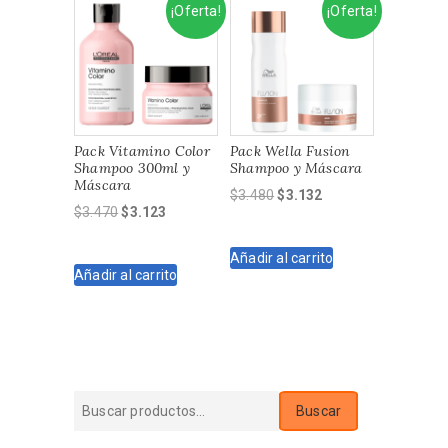
¡Oferta!
¡Oferta!
Pack Vitamino Color
Pack Wella Fusion
Shampoo 300ml y
Shampoo y Máscara
Máscara
El
El
$
3.480
$
3.132
El
El
$
3.470
$
3.123
precio
precio
precio
precio
original
actual
original
actual
Añadir al carrito
era:
es:
Añadir al carrito
era:
es:
$3.480.
$3.132.
$3.470.
$3.123.
Buscar
Buscar
por: