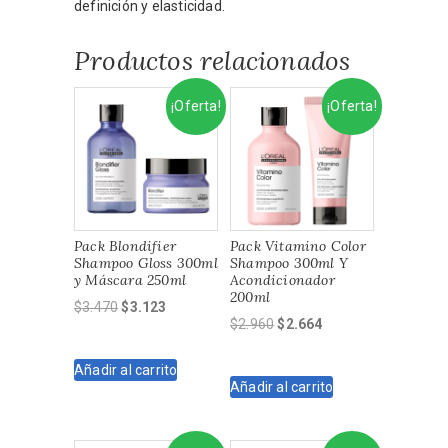
definición y elasticidad.
Productos relacionados
¡Oferta!
¡Oferta!
Pack Blondifier
Pack Vitamino Color
Shampoo Gloss 300ml
Shampoo 300ml Y
y Máscara 250ml
Acondicionador
200ml
El
El
$
3.470
$
3.123
El
El
$
2.960
$
2.664
precio
precio
precio
precio
original
actual
original
actual
Añadir al carrito
era:
es:
Añadir al carrito
era:
es:
$3.470.
$3.123.
$2.960.
$2.664.