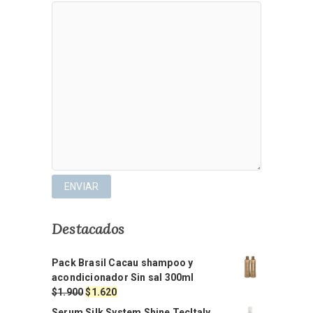
Destacados
Pack Brasil Cacau shampoo y
acondicionador Sin sal 300ml
El
El
$
1.900
$
1.620
precio
precio
Serum Silk System Shine TecItaly