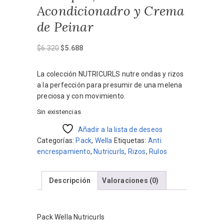
Acondicionadro y Crema
de Peinar
El
El
$
6.320
$
5.688
precio
precio
original
actual
La colección NUTRICURLS nutre ondas y rizos
era:
es:
a la perfección para presumir de una melena
$6.320.
$5.688.
preciosa y con movimiento.
Sin existencias
Añadir a la lista de deseos
Categorías:
Pack
,
Wella
Etiquetas:
Anti
encrespamiento
,
Nutricurls
,
Rizos
,
Rulos
Descripción
Valoraciones (0)
Pack Wella Nutricurls