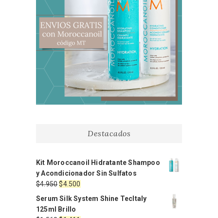
Destacados
Kit Moroccanoil Hidratante Shampoo
y Acondicionador Sin Sulfatos
El
El
$
4.950
$
4.500
precio
precio
Serum Silk System Shine TecItaly
original
actual
125ml Brillo
era:
es: